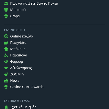
Πώς να παίξετε Βίντεο Πόκερ
Μπακαρά
Craps
CASINO GURU
Online καζίνο
Παιχνίδια
Μπόνους
Παράπονα
Φόρουμ
Αξιολογήσεις
ZOOMin
News
Casino Guru Awards
ΣΧΕΤΙΚΆ ΜΕ ΕΜΆΣ
Σχετικά με εμάς