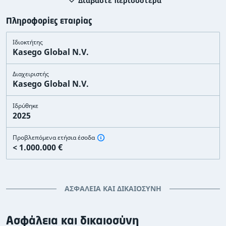
Διαβάστε περισσότερα
των οποίων είναι καλύτερο να επιλέξετε ένα άλλο
καζίνο. Στην αξιολόγησή μας, λάβαμε υπόψη μας τα
Πληροφορίες εταιρίας
παράπονα των παικτών του καζίνο, τα εκτιμώμενα
Ιδιοκτήτης
έσοδα, την άδεια, τη γνησιότητα των παιχνιδιών, την
Kasego Global N.V.
ποιότητα της εξυπηρέτησης πελατών, το πόσο δίκαιοι
είναι οι όροι και οι προϋποθέσεις, τα όρια ανάληψης
Διαχειριστής
και κέρδους, καθώς και άλλους παράγοντες. Διαβάστε
Kasego Global N.V.
την πλήρη αξιολόγησή μας παρακάτω, για να μάθετε
περισσότερα σχετικά με αυτό το καζίνο.
Ιδρύθηκε
2025
Σύμφωνα με τις έρευνες και τους υπολογισμούς μας,
το Gamben Casino είναι ένα
μικρότερο online καζίνο
Προβλεπόμενα ετήσια έσοδα
< 1.000.000 €
όσον αφορά τα συνολικά έσοδα. Τα έσοδα ενός καζίνο
είναι ένας σημαντικός παράγοντας, καθώς τα
μεγαλύτερα καζίνο δεν έχουν συνήθως πρόβλημα να
πληρώνουν τα μεγάλα κέρδη, ενώ τα μικρότερα καζίνο
ΑΣΦΆΛΕΙΑ ΚΑΙ ΔΙΚΑΙΟΣΎΝΗ
ενδεχομένως να μην μπορούν να σας πληρώσουν αν
καταφέρετε να κερδίσετε ένα μεγάλο ποσό.
Ασφάλεια και δικαιοσύνη