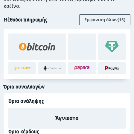
καζίνο.
Μέθοδοι πληρωμής
Εμφάνιση όλων
(15)
Όρια συναλλαγών
Όρια ανάληψης
Άγνωστο
Όρια κέρδους