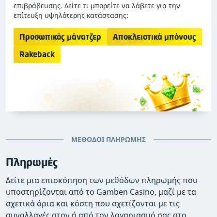
επιβράβευσης. Δείτε τι μπορείτε να λάβετε για την
επίτευξη υψηλότερης κατάστασης:
Προσωπικός μάνατζερ
Αποκλειστικά μπόνους
Rakeback
ΜΈΘΟΔΟΙ ΠΛΗΡΩΜΉΣ
Πληρωμές
Δείτε μια επισκόπηση των μεθόδων πληρωμής που
υποστηρίζονται από το Gamben Casino, μαζί με τα
σχετικά όρια και κόστη που σχετίζονται με τις
συναλλαγές στον ή από τον λογαριασμό σας στο