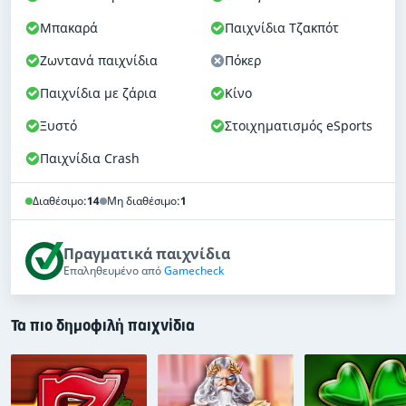
Μπακαρά
Παιχνίδια Τζακπότ
Ζωντανά παιχνίδια
Πόκερ
Παιχνίδια με ζάρια
Κίνο
Ξυστό
Στοιχηματισμός eSports
Παιχνίδια Crash
Διαθέσιμο:
14
Μη διαθέσιμο:
1
Πραγματικά παιχνίδια
Επαληθευμένο από
Gamecheck
Τα πιο δημοφιλή παιχνίδια