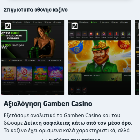
Στιγμιοτυπα οθονησ καζινο
Αξιολόγηση Gamben Casino
Εξετάσαμε αναλυτικά το Gamben Casino και του
δώσαμε
Δείκτη ασφάλειας κάτω από τον μέσο όρο
.
Το καζίνο έχει ορισμένα καλά χαρακτηριστικά, αλλά
έχει επίσης πολλά αρνητικά χαρακτηριστικά εξαιτίας