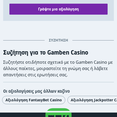
Γράψτε μια αξιολόγηση
ΣΥΖΉΤΗΣΗ
Συζήτηση για το Gamben Casino
Συζητήστε οτιδήποτε σχετικό με το Gamben Casino με
άλλους παίκτες, μοιραστείτε τη γνώμη σας ή λάβετε
απαντήσεις στις ερωτήσεις σας.
Οι αξιολογήσεις μας άλλων καζίνο
Αξιολόγηση FantasyBet Casino
Αξιολόγηση Jackpotter C