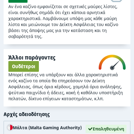
Αν ένα καζίνο εμφανίζεται σε σχετικές μαύρες λίστες,
είναι συνήθως σημάδι ότι έχει κάποια αρνητικά
χαρακτηριστικά. Λαμβάνουμε υπόψη μας κάθε μαύρη
λίστα και μειώνουμε τον Δείκτη Ασφάλειας του καζίνο
βάσει της άποψης μας για την κατάσταση και τη
σοβαρότητά της.
Άλλοι παράγοντες
Ουδέτεροι
Μπορεί επίσης να υπάρξουν και άλλα χαρακτηριστικά
ενός καζίνο τα οποία θα επηρεάσουν τον Δείκτη
Ασφάλειας, όπως όρια κέρδους, χαμηλά όρια ανάληψης,
ψεύτικα παιχνίδια ή άδειες, κακή ή καθόλου υποστήριξη
πελατών, δίκτυο επίγειων καταστημάτων, κ.λπ.
Αρχές αδειοδότησης
Μάλτα (Malta Gaming Authority)
Επαληθευμένη