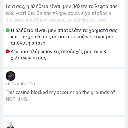
Γεια σας, η αλήθεια είναι, μην βάλετε τα λεφτά σας
εδώ γιατί δεν θα σας πληρώσουν, είχα κέρδος 8
χιλιάδες και ήθελα να κάνω ανάληψη και μου
ζήτησαν έλεγχο των τραπεζικών μου λογαριασμών,
Η αλήθεια είναι, μην σπαταλάτε τα χρήματά σας
ζήτησα πληροφορίες, έστειλα τα πάντα όπως
και τον χρόνο σας σε αυτό το καζίνο, είναι μια
ζητήθηκαν αλλά όταν το έστειλα άλλαξαν κάποια
απόλυτη απάτη.
έγγραφα και τα έστειλα ξανά και τα άλλαξαν ξανά.
Δεν μου πλήρωσαν τις αποδοχές μου των 8
Μίλησα με το άτομο, του έστειλα τα στιγμιότυπα για
χιλιάδων πέσος
το πώς με ρώτησαν και απλά δεν τους ενδιέφερε.
Είπαν ότι ήταν διαφορετικοί. Είχαν αλλάξει ήδη τα
πράγματα 3 φορές όταν τους έστειλα την
υποστήριξη πελατών, σε αντιμετωπίζουν σαν να
• ΠΡΙΝ ΑΠΌ 3 ΈΤΗ
είσαι το παιχνίδι τους. Τελικά δεν επικύρωσαν τα
This casino blocked my account on the grounds of
έγγραφα, δεν μου έδωσαν τα κέρδη μου, έχασα ότι
NOTHING.
έβαλα και ό,τι έβαλα πριν κερδίσω αυτό το έπαθλο
των 8 χιλιάδων και συνολικά, όποιος σε βοηθήσει
On asking They are saying that I have breached some
σε αντιμετωπίζει σαν σκύλα και μου κράτησαν τα 8
terms of their website ,when I ask them which term
χιλιάρικα, εκεί έχω τα στιγμιότυπα μήπως θέλει
had I breached they said we cannot tell you.