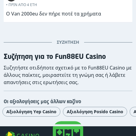
κάποιος να δει
• ΠΡΙΝ ΑΠΌ 4 ΈΤΗ
Πλήρης απάτη, σε κοροϊδεύουν και στο τέλος σε
I simply asked them to refund my deposit amount of
Ο Van 2000eu δεν πήρε ποτέ τα χρήματα
κλέβουν! Σκέψου δύο φορές. Το λέω για να μην τους
1600 .They said we cannot refund the deposit
συμβεί αυτό που μου συνέβη.
amount.
This casino is simply fraud. Don't deposit here.
ΣΥΖΉΤΗΣΗ
Συζήτηση για το Fun88EU Casino
Συζητήστε οτιδήποτε σχετικό με το Fun88EU Casino με
άλλους παίκτες, μοιραστείτε τη γνώμη σας ή λάβετε
απαντήσεις στις ερωτήσεις σας.
Οι αξιολογήσεις μας άλλων καζίνο
Αξιολόγηση Yep Casino
Αξιολόγηση Posido Casino