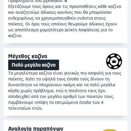
Προβλήματα που βρέθηκαν:
0
πούμε ότι το Fun88EU Casino είναι ένα πολύ καλό
Εξετάζουμε τους όρους και τις προϋποθέσεις κάθε καζίνο
και αναζητούμε άδικους κανόνες που θα μπορούσαν
online καζίνο. Μπορείτε να περιμένετε ότι θα λάβετε
ενδεχομένως να χρησιμοποιηθούν ενάντια στους
καλή μεταχείριση και ότι θα έχετε μια απολαυστική
παίκτες. Οι όροι τους οποίους θεωρούμε άδικους έχουν
εμπειρία αν αποφασίσετε να παίξετε σε αυτό.
ως αποτέλεσμα χαμηλότερο Δείκτη Ασφάλειας για το
καζίνο.
Μέγεθος καζίνο
Πολύ μεγάλο καζίνο
Τα μεγαλύτερα καζίνο είναι γενικώς πιο ασφαλή για τους
παίκτες, διότι τα υψηλά τους έσοδα τούς δίνουν τη
δυνατότητα να πληρώνουν ακόμη και τα πολύ μεγάλα
κέρδη χωρίς πρόβλημα, ενώ η ποιότητα τους έχει
αποδειχθεί από τον μεγάλο αριθμό των παικτών τους.
Λαμβάνουμε υπόψη τα εκτιμώμενα έσοδα των 4
τελευταίων ετών.
Αναλογία παραπόνων