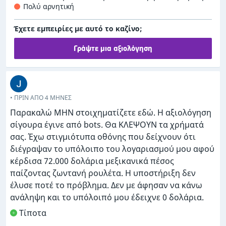
Πολύ αρνητική
Έχετε εμπειρίες με αυτό το καζίνο;
Γράψτε μια αξιολόγηση
• ΠΡΙΝ ΑΠΌ 4 ΜΉΝΕΣ
Παρακαλώ ΜΗΝ στοιχηματίζετε εδώ. Η αξιολόγηση
σίγουρα έγινε από bots. Θα ΚΛΕΨΟΥΝ τα χρήματά
σας. Έχω στιγμιότυπα οθόνης που δείχνουν ότι
διέγραψαν το υπόλοιπο του λογαριασμού μου αφού
κέρδισα 72.000 δολάρια μεξικανικά πέσος
παίζοντας ζωντανή ρουλέτα. Η υποστήριξη δεν
έλυσε ποτέ το πρόβλημα. Δεν με άφησαν να κάνω
ανάληψη και το υπόλοιπό μου έδειχνε 0 δολάρια.
Τίποτα