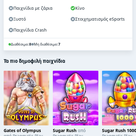
Παιχνίδια με ζάρια
Κίνο
Ξυστό
Στοιχηματισμός eSports
Παιχνίδια Crash
Διαθέσιμο:
8
Μη διαθέσιμο:
7
Τα πιο δημοφιλή παιχνίδια
Gates of Olympus
Sugar Rush
από
Sugar Rush 100
από Pragmatic Play
Pragmatic Play
Pragmatic Play