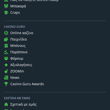
Μπακαρά
Craps
CASINO GURU
Online καζίνο
Παιχνίδια
Μπόνους
Παράπονα
Φόρουμ
Αξιολογήσεις
ZOOMin
News
Casino Guru Awards
ΣΧΕΤΙΚΆ ΜΕ ΕΜΆΣ
Σχετικά με εμάς