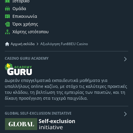
Ιστορικό
Ομάδα
Επικοινωνία
Όροι χρήσης
Χάρτης ιστότοπου
Αρχική σελίδα
Αξιολόγηση Fun88EU Casino
CASINO GURU ACADEMY
Δωρεάν επαγγελματικά εκπαιδευτικά μαθήματα για
υπαλλήλους online καζίνο, με στόχο τις καλύτερες πρακτικές
του κλάδου, τη βελτίωση της εμπειρίας των παικτών, και τη
δίκαιη προσέγγιση στα τυχερά παιχνίδια.
GLOBAL SELF-EXCLUSION INITIATIVE