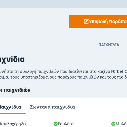
Υποβολή παράπο
ΠΑΙΧΝΊΔΙΑ
ιχνίδια
υνήστε τη συλλογή παιχνιδιών που διατίθεται στο καζίνο F0rbet 
σιμα, τους υποστηριζόμενους παρόχους παιχνιδιών και τους πιο δη
ι παιχνιδιών
Παιχνίδια
Ζωντανά παιχνίδια
Κουλοχέρηδες
Ρουλέτα
Μπλά