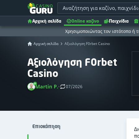
Αρχική σελίδα
Online καζίνο
Παιχνίδια
Χρησιμοποιώντας τον ιστότοπο ή τ
Αρχική σελίδα
Αξιολόγηση F0rbet Casino
Αξιολόγηση F0rbet
Casino
Martin P.
07/2026
Επισκόπηση
Δι
πα