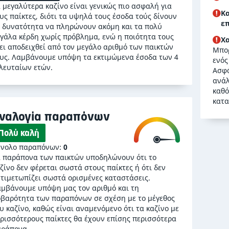
 μεγαλύτερα καζίνο είναι γενικώς πιο ασφαλή για
Κα
υς παίκτες, διότι τα υψηλά τους έσοδα τούς δίνουν
επ
 δυνατότητα να πληρώνουν ακόμη και τα πολύ
γάλα κέρδη χωρίς πρόβλημα, ενώ η ποιότητα τους
Χα
ει αποδειχθεί από τον μεγάλο αριθμό των παικτών
Μπορ
υς. Λαμβάνουμε υπόψη τα εκτιμώμενα έσοδα των 4
ενός
λευταίων ετών.
Ασφά
ανάλ
καθό
κατα
ναλογία παραπόνων
Πολύ καλή
ύνολο παραπόνων:
0
 παράπονα των παικτών υποδηλώνουν ότι το
ζίνο δεν φέρεται σωστά στους παίκτες ή ότι δεν
τιμετωπίζει σωστά ορισμένες καταστάσεις.
μβάνουμε υπόψη μας τον αριθμό και τη
βαρότητα των παραπόνων σε σχέση με το μέγεθος
υ καζίνο, καθώς είναι αναμενόμενο ότι τα καζίνο με
ρισσότερους παίκτες θα έχουν επίσης περισσότερα
αράπονα.