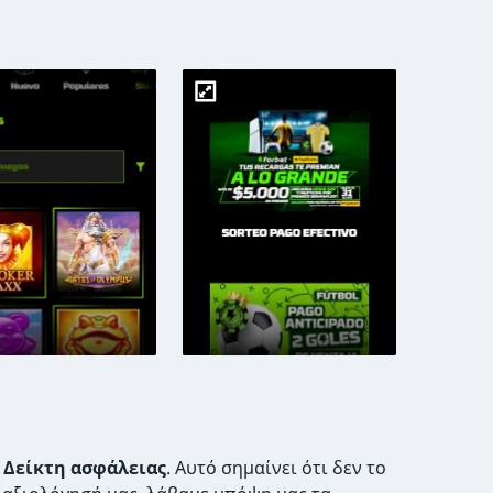
 Δείκτη ασφάλειας
. Αυτό σημαίνει ότι δεν το