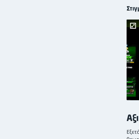
Στιγ
Αξ
Εξετ