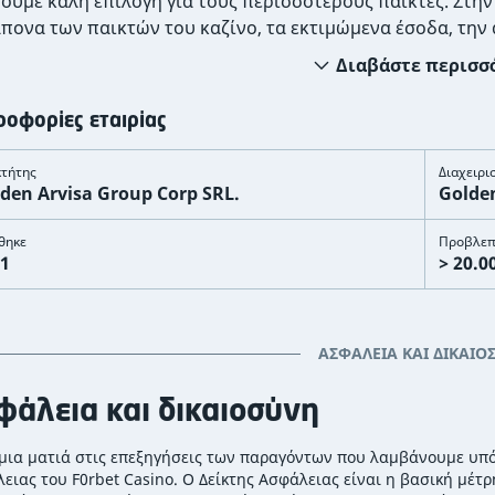
ούμε καλή επιλογή για τους περισσότερους παίκτες. Στην
πονα των παικτών του καζίνο, τα εκτιμώμενα έσοδα, την ά
τητα της εξυπηρέτησης πελατών, το πόσο δίκαιοι είναι οι
Διαβάστε περισσ
κέρδους, καθώς και άλλους παράγοντες. Διαβάστε την πλή
σσότερα σχετικά με αυτό το καζίνο.
οφορίες εταιρίας
ωνα με τις έρευνες και τους υπολογισμούς μας, το F0rbet 
κτήτης
Διαχειρι
ά συνολικά έσοδα και μεγάλο αριθμό παικτών. Τα έσοδα ε
den Arvisa Group Corp SRL.
Golden
γοντας, καθώς τα μεγαλύτερα καζίνο δεν έχουν συνήθως
τα μικρότερα καζίνο ενδεχομένως να μην μπορούν να σας
θηκε
Προβλεπ
1
> 20.0
λο ποσό.
βρήκαμε
κανένα σχετικό παράπονο
για αυτό το καζίνο.
ΑΣΦΆΛΕΙΑ ΚΑΙ ΔΙΚΑΙΟ
rbet Casino έχει
όριο ανάληψης 5.000 $ το μήνα
, που πι
φέρετε να κερδίσετε ένα μεγάλο ποσό, μπορεί να μην μπ
φάλεια και δικαιοσύνη
άτων σας με τη μία και μπορεί να χρειαστούν πολλοί μήνε
κερδών σας. Αν σχεδιάζετε να παίξετε με υψηλότερα ποντ
 μια ματιά στις επεξηγήσεις των παραγόντων που λαμβάνουμε υπ
νο με υψηλότερο όριο ανάληψης ή ιδανικότερα χωρίς κανέ
ειας του F0rbet Casino. Ο Δείκτης Ασφάλειας είναι η βασική μέ