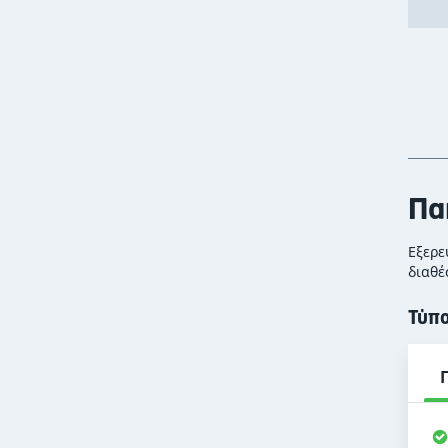
Πα
Εξερε
διαθέ
Τύπο