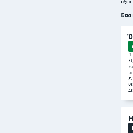
αξιοπ
Το F
Βασι
υπάρ
επίλ
Ό
Όπως
αυτό
συμβ
Π
Εξ
κα
μπ
εν
θε
Δε
Μ