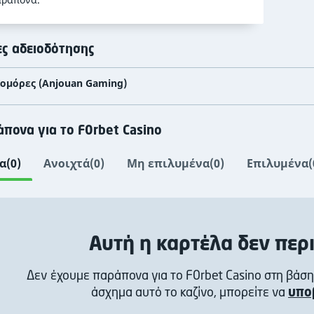
ς αδειοδότησης
ομόρες (Anjouan Gaming)
πονα για το F0rbet Casino
α
(0)
Ανοιχτά
(0)
Μη επιλυμένα
(0)
Επιλυμένα
(
Αυτή η καρτέλα δεν περ
Δεν έχουμε παράπονα για το F0rbet Casino στη βάση
άσχημα αυτό το καζίνο, μπορείτε να
υπο