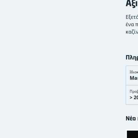
Αξ
Εξετ
ένα 
καζί
πελα
άλλο
αυτό 
Πληρ
Σύμφ
Ιδιο
υψηλ
Mar
παρά
ενώ 
Προβ
> 2
μεγά
Νέα 