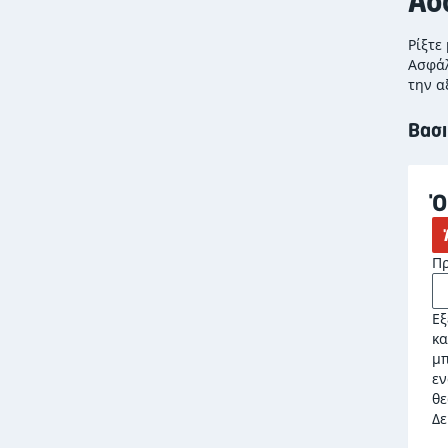
Ασ
Ρίξτε
Ασφάλ
την α
Βασι
Ό
Π
Εξ
κα
μπ
εν
θε
Δε