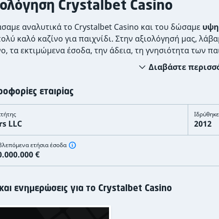
ιολόγηση Crystalbet Casino
άσαμε αναλυτικά το Crystalbet Casino και του δώσαμε
υψη
πολύ καλό καζίνο για παιχνίδι. Στην αξιολόγησή μας, λά
νο, τα εκτιμώμενα έσοδα, την άδεια, τη γνησιότητα των π
τών, το πόσο δίκαιοι είναι οι όροι και οι προϋποθέσεις, 
Διαβάστε περισσ
υς παράγοντες. Διαβάστε την πλήρη αξιολόγησή μας παρακ
το καζίνο.
οφορίες εταιρίας
ωνα με τις έρευνες και τους υπολογισμούς μας, το Crystal
κτήτης
Ιδρύθηκε
ά συνολικά έσοδα και μεγάλο αριθμό παικτών. Τα έσοδα ε
s LLC
2012
γοντας, καθώς τα μεγαλύτερα καζίνο δεν έχουν συνήθως
τα μικρότερα καζίνο ενδεχομένως να μην μπορούν να σας
λεπόμενα ετήσια έσοδα
0.000.000 €
λο ποσό.
και ενημερώσεις για το Crystalbet Casino
Το Crystalbet Casino συνδέεται με επίγεια καζίνο ή γρ
τον ιστότοπο του online καζίνο, το καζίνο αυτό θα έπρεπ