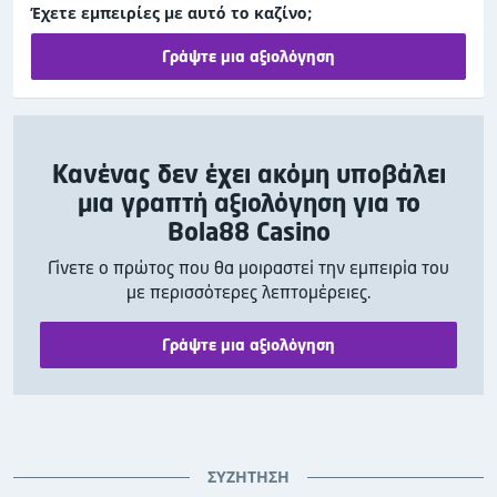
Έχετε εμπειρίες με αυτό το καζίνο;
Γράψτε μια αξιολόγηση
Κανένας δεν έχει ακόμη υποβάλει
μια γραπτή αξιολόγηση για το
Bola88 Casino
Γίνετε ο πρώτος που θα μοιραστεί την εμπειρία του
με περισσότερες λεπτομέρειες.
Γράψτε μια αξιολόγηση
ΣΥΖΉΤΗΣΗ