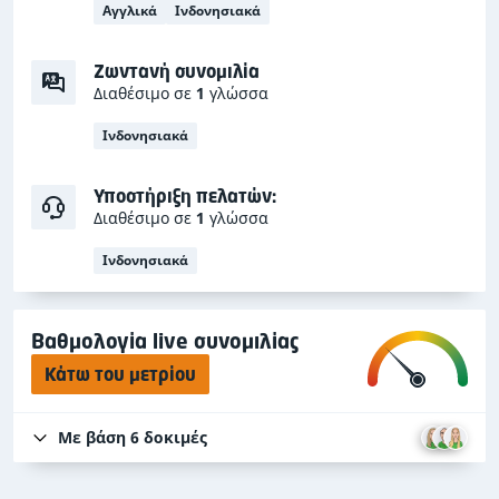
Αγγλικά
Ινδονησιακά
Ζωντανή συνομιλία
Διαθέσιμο σε
1
γλώσσα
Ινδονησιακά
Υποστήριξη πελατών:
Διαθέσιμο σε
1
γλώσσα
Ινδονησιακά
Βαθμολογία live συνομιλίας
Κάτω του μετρίου
Με βάση
6
δοκιμές