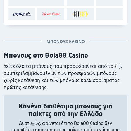
ΜΠΌΝΟΥΣ ΚΑΖΊΝΟ
Μπόνους στο Bola88 Casino
Δείτε όλα τα μπόνους που προσφέρονται από το {1},
συμπεριλαμβανομένων των προσφορών μπόνους
χωρίς κατάθεση και των μπόνους καλωσορίσματος
πρώτης κατάθεσης.
Κανένα διαθέσιμο μπόνους για
παίκτες από την Ελλάδα
Δυστυχώς, φαίνεται ότι το Bola88 Casino δεν
προσφέρει μπόνους στους παίκτες από τη χώρα σας.