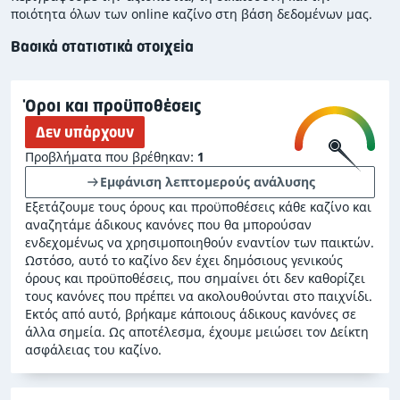
Το Bola88 Casino έχει ψεύτικη άδεια.
Το καζίνο
ποιότητα όλων των online καζίνο στη βάση δεδομένων μας.
λειτουργεί σαν να έχει πραγματική άδεια, όμως
εξετάζοντάς το προσεκτικότερα, διαπιστώσαμε ότι
Βασικά στατιστικά στοιχεία
είτε η άδεια δεν είναι πλέον έγκυρη ή ότι παραπέμπει
σε έναν ψεύτικο ιστότοπο που προσπαθεί να μιμηθεί
Όροι και προϋποθέσεις
μια άδεια από μια πραγματική αρχή αδειοδότησης.
Δεν υπάρχουν
Δεν βρήκαμε
κανένα σχετικό παράπονο
για αυτό το
Προβλήματα που βρέθηκαν:
1
καζίνο.
Εμφάνιση λεπτομερούς ανάλυσης
Εξετάζουμε τους όρους και προϋποθέσεις κάθε καζίνο και
Προειδοποίηση:
Το Bola88 Casino έχει
αναζητάμε άδικους κανόνες που θα μπορούσαν
συγκεκριμένες ενότητες στους Όρους και
ενδεχομένως να χρησιμοποιηθούν εναντίον των παικτών.
Προϋποθέσεις για τα Μπόνους που θεωρούμε ότι
Ωστόσο, αυτό το καζίνο δεν έχει δημόσιους γενικούς
όρους και προϋποθέσεις, που σημαίνει ότι δεν καθορίζει
είναι
άδικοι για τους παίκτες του καζίνο
. Οι
τους κανόνες που πρέπει να ακολουθούνται στο παιχνίδι.
συγκεκριμένοι όροι και προϋποθέσεις μπορεί να
Εκτός από αυτό, βρήκαμε κάποιους άδικους κανόνες σε
σας δημιουργήσουν κάποιο πρόβλημα, αν
άλλα σημεία. Ως αποτέλεσμα, έχουμε μειώσει τον Δείκτη
αποφασίσετε να επωφεληθείτε από τα μπόνους ή
ασφάλειας του καζίνο.
τις προσφορές του καζίνο. Για αυτόν τον λόγο,
σας συμβουλεύουμε να βρείτε ένα άλλο καζίνο με