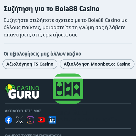
Συζήτηση για το Bola88 Casino
Συζητήστε οτιδήποτε σχετικό με το Bola88 Casino με
άλλους παίκτες, μοιραστείτε τη γνώμη σας ή λάβετε
απαντήσεις στις ερωτήσεις σας.
Οι αξιολογήσεις μας άλλων καζίνο
Αξιολόγηση FS Casino
Αξιολόγηση Moonbet.cc Casino
Casino Guru
ΑΚΟΛΟΥΘΉΣΤΕ ΜΑΣ
Θέλουμε να κατανοείτε τα τυχερά παιχνίδια.
ΟΔΗΓΌΣ ΤΥΧΕΡΏΝ ΠΑΙΧΝΙΔΙΏΝ