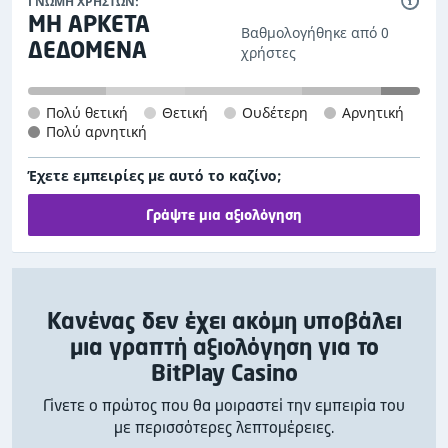
ΓΝΏΜΗ ΧΡΗΣΤΏΝ:
ΜΗ ΑΡΚΕΤΆ
Βαθμολογήθηκε από 0
ΔΕΔΟΜΈΝΑ
χρήστες
Πολύ θετική
Θετική
Ουδέτερη
Αρνητική
Πολύ αρνητική
Έχετε εμπειρίες με αυτό το καζίνο;
Γράψτε μια αξιολόγηση
Κανένας δεν έχει ακόμη υποβάλει
μια γραπτή αξιολόγηση για το
BitPlay Casino
Γίνετε ο πρώτος που θα μοιραστεί την εμπειρία του
με περισσότερες λεπτομέρειες.