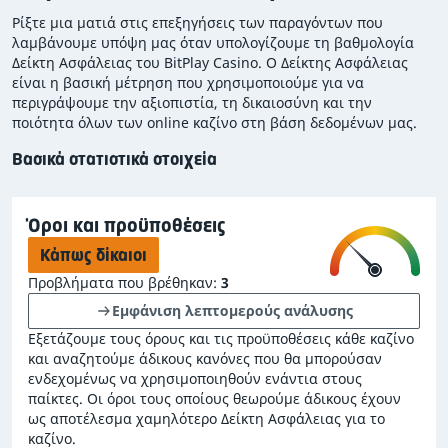
Δεν βρήκαμε
κανένα σχετικό παράπονο
για αυτό το
Ρίξτε μια ματιά στις επεξηγήσεις των παραγόντων που
καζίνο.
λαμβάνουμε υπόψη μας όταν υπολογίζουμε τη βαθμολογία
Δείκτη Ασφάλειας του BitPlay Casino. Ο Δείκτης Ασφάλειας
είναι η βασική μέτρηση που χρησιμοποιούμε για να
Προειδοποίηση:
Το BitPlay Casino έχει
περιγράψουμε την αξιοπιστία, τη δικαιοσύνη και την
συγκεκριμένες ενότητες στους Όρους και
ποιότητα όλων των online καζίνο στη βάση δεδομένων μας.
Προϋποθέσεις για τα Μπόνους που θεωρούμε ότι
Βασικά στατιστικά στοιχεία
είναι
άδικοι για τους παίκτες του καζίνο
. Οι
συγκεκριμένοι όροι και προϋποθέσεις μπορεί να
σας δημιουργήσουν κάποιο πρόβλημα, αν
Όροι και προϋποθέσεις
αποφασίσετε να επωφεληθείτε από τα μπόνους ή
Κάπως δίκαιοι
τις προσφορές του καζίνο. Για αυτόν τον λόγο,
σας συμβουλεύουμε να βρείτε ένα άλλο καζίνο με
Προβλήματα που βρέθηκαν:
3
δίκαιους κανόνες ή να δείξετε τουλάχιστον
Εμφάνιση λεπτομερούς ανάλυσης
ιδιαίτερη προσοχή στους όρους και
Εξετάζουμε τους όρους και τις προϋποθέσεις κάθε καζίνο
προϋποθέσεις αυτού του καζίνο, αν αποφασίσετε
και αναζητούμε άδικους κανόνες που θα μπορούσαν
να παίξετε σε αυτό.
ενδεχομένως να χρησιμοποιηθούν ενάντια στους
παίκτες. Οι όροι τους οποίους θεωρούμε άδικους έχουν
ως αποτέλεσμα χαμηλότερο Δείκτη Ασφάλειας για το
Το BitPlay Casino έχει υποστήριξη πελατών, αλλά
καζίνο.