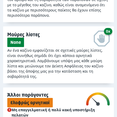
με το μέγεθος του καζίνο, καθώς είναι αναμενόμενο ότι
τα καζίνο με περισσότερους παίκτες θα έχουν επίσης
περισσότερα παράπονα.
0x
Μαύρες λίστες
None
Αν ένα καζίνο εμφανίζεται σε σχετικές μαύρες λίστες,
είναι συνήθως σημάδι ότι έχει κάποια αρνητικά
χαρακτηριστικά. Λαμβάνουμε υπόψη μας κάθε μαύρη
λίστα και μειώνουμε τον Δείκτη Ασφάλειας του καζίνο
βάσει της άποψης μας για την κατάσταση και τη
σοβαρότητά της.
Άλλοι παράγοντες
Ελαφρώς αρνητικοί
Μη επαγγελματική ή πολύ κακή υποστήριξη
πελατών