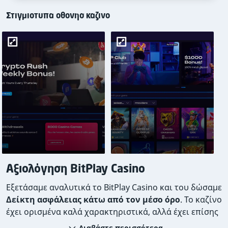
Στιγμιοτυπα οθονησ καζινο
Αξιολόγηση BitPlay Casino
Εξετάσαμε αναλυτικά το BitPlay Casino και του δώσαμε
Δείκτη ασφάλειας κάτω από τον μέσο όρο
. Το καζίνο
έχει ορισμένα καλά χαρακτηριστικά, αλλά έχει επίσης
πολλά αρνητικά χαρακτηριστικά εξαιτίας των οποίων
Διαβάστε περισσότερα