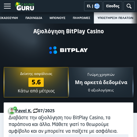
EL
|
Είσοδος
ΔΙΚΑΙΟΣΎΝΗ
ΠΑΙΧΝΊΔΙΑ
ΜΠΌΝΟΥΣ
ΠΛΗΡΩΜΈΣ
ΥΠΟΣΤΉΡΙΞΗ ΠΕΛΑΤΏΝ
Αξιολόγηση BitPlay Casino
Δείκτης ασφάλειας
Γνώμη χρηστών
5.6
Μη αρκετά δεδομένα
0 αξιολογήσεις
Κάτω από μέτριος
Pavel K.
07/2025
Διαβάστε την αξιολόγηση του BitPlay Casino, τα
παράπονα και άλλα. Μάθετε γιατί το θεωρούμε
αμφίβολο και αν μπορείτε να παίξετε με ασφάλεια.