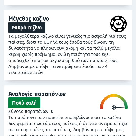
την έχουμε αξιολογήσει ως μη επαγγελματική ή ως
πολύ κακής ποιότητας.
Αυτό σημαίνει ότι υπάρχει
δυνατότητα επικοινωνίας με κάποιον στο καζίνο,
Μέγεθος καζίνο
αλλά μην περιμένετε ποιοτική εξυπηρέτηση με
Μικρό καζίνο
γρήγορες και κατάλληλες απαντήσεις.
Τα μεγαλύτερα καζίνο είναι γενικώς πιο ασφαλή για τους
παίκτες, διότι τα υψηλά τους έσοδα τούς δίνουν τη
Όπως προαναφέραμε, έχουμε δώσει στο BitPlay Casino
δυνατότητα να πληρώνουν ακόμη και τα πολύ μεγάλα
Δείκτη ασφαλείας κάτω από τον μέσο όρο. Αυτό
κέρδη χωρίς πρόβλημα, ενώ η ποιότητα τους έχει
σημαίνει ότι αν και δεν είναι ένα εντελώς κακό καζίνο,
αποδειχθεί από τον μεγάλο αριθμό των παικτών τους.
έχει ορισμένα αρνητικά χαρακτηριστικά εξαιτίας των
Λαμβάνουμε υπόψη τα εκτιμώμενα έσοδα των 4
τελευταίων ετών.
οποίων σάς συμβουλεύουμε να βρείτε ένα καλύτερο
online καζίνο για παιχνίδι.
Αναλογία παραπόνων
Πολύ καλή
Σύνολο παραπόνων:
0
Τα παράπονα των παικτών υποδηλώνουν ότι το καζίνο
δεν φέρεται σωστά στους παίκτες ή ότι δεν αντιμετωπίζει
σωστά ορισμένες καταστάσεις. Λαμβάνουμε υπόψη μας
τον αριθμό και τη σοβαρότητα των παραπόνων σε σχέση