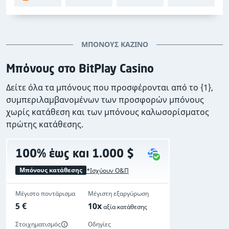
ΜΠΌΝΟΥΣ ΚΑΖΊΝΟ
Μπόνους στο BitPlay Casino
Δείτε όλα τα μπόνους που προσφέρονται από το {1},
συμπεριλαμβανομένων των προσφορών μπόνους
χωρίς κατάθεση και των μπόνους καλωσορίσματος
πρώτης κατάθεσης.
100% έως και 1.000 $
Μπόνους κατάθεσης
*Ισχύουν Ο&Π
Μέγιστο ποντάρισμα
Μέγιστη εξαργύρωση
5 €
10x
αξία κατάθεσης
Στοιχηματισμός
Οδηγίες