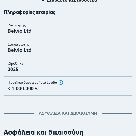
είναι καλύτερο να επιλέξετε ένα άλλο καζίνο. Στην
αξιολόγησή μας, λάβαμε υπόψη μας τα παράπονα των
Πληροφορίες εταιρίας
παικτών του καζίνο, τα εκτιμώμενα έσοδα, την άδεια,
Ιδιοκτήτης
τη γνησιότητα των παιχνιδιών, την ποιότητα της
Belvio Ltd
εξυπηρέτησης πελατών, το πόσο δίκαιοι είναι οι όροι
και οι προϋποθέσεις, τα όρια ανάληψης και κέρδους,
Διαχειριστής
καθώς και άλλους παράγοντες. Διαβάστε την πλήρη
Belvio Ltd
αξιολόγησή μας παρακάτω, για να μάθετε
περισσότερα σχετικά με αυτό το καζίνο.
Ιδρύθηκε
2025
Σύμφωνα με τις έρευνες και τους υπολογισμούς μας,
το BitPlay Casino είναι ένα
μικρότερο online καζίνο
Προβλεπόμενα ετήσια έσοδα
< 1.000.000 €
όσον αφορά τα συνολικά έσοδα. Τα έσοδα ενός καζίνο
είναι ένας σημαντικός παράγοντας, καθώς τα
μεγαλύτερα καζίνο δεν έχουν συνήθως πρόβλημα να
πληρώνουν τα μεγάλα κέρδη, ενώ τα μικρότερα καζίνο
ΑΣΦΆΛΕΙΑ ΚΑΙ ΔΙΚΑΙΟΣΎΝΗ
ενδεχομένως να μην μπορούν να σας πληρώσουν αν
καταφέρετε να κερδίσετε ένα μεγάλο ποσό.
Ασφάλεια και δικαιοσύνη