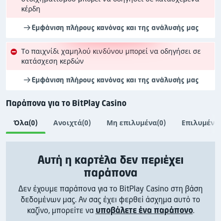
κέρδη
Εμφάνιση πλήρους κανόνας και της ανάλυσής μας
Το παιχνίδι χαμηλού κινδύνου μπορεί να οδηγήσει σε
κατάσχεση κερδών
Εμφάνιση πλήρους κανόνας και της ανάλυσής μας
Παράπονα για το BitPlay Casino
Όλα
(0)
Ανοιχτά
(0)
Μη επιλυμένα
(0)
Επιλυμένα
Αυτή η καρτέλα δεν περιέχει
παράπονα
Δεν έχουμε παράπονα για το BitPlay Casino στη βάση
δεδομένων μας. Αν σας έχει φερθεί άσχημα αυτό το
καζίνο, μπορείτε να
υποβάλετε ένα παράπονο
.