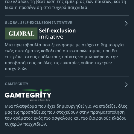
του κλάδου, τη βελτίωση της εμπειρίας των παικτών, και τη
δίκαιη προσέγγιση στα τυχερά παιχνίδια.
GLOBAL SELF-EXCLUSION INITIATIVE
Μια πρωτοβουλία που ξεκινήσαμε με στόχο τη δημιουργία
ενός συστήματος καθολικού αυτο-αποκλεισμού, που θα
επιτρέπει στους ευάλωτους παίκτες να μπλοκάρουν την
πρόσβασή τους σε όλες τις ευκαιρίες online τυχερών
παιχνιδιών.
GAMTEGRITY
Μια πλατφόρμα που έχει δημιουργηθεί για να επιδείξει όλες
μας τις προσπάθειες που στοχεύουν στην πραγματοποίηση
του οράματος ενός πιο ασφαλούς και πιο διαφανούς κλάδου
τυχερών παιχνιδιών.