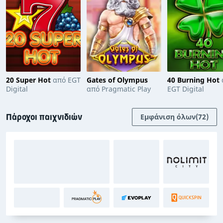
20 Super Hot
από EGT
Gates of Olympus
40 Burning Hot
Digital
από Pragmatic Play
EGT Digital
Πάροχοι παιχνιδιών
Εμφάνιση όλων
(72)