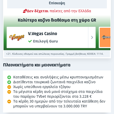
Επίσκεψη
Δεν δέχεται
παίκτες από την Ελλάδα
Καλύτερα καζίνο διαθέσιμα στη χώρα GR
V.Vegas Casino
Επιλογή Guru
+21. Κίνδυνος εθισμού και απώλειας περιουσίας. Γραμμή βοήθειας ΚΕΘΕΑ: 1114.
Πλεονεκτήματα και μειονεκτήματα
Καταθέσεις και αναλήψεις μέσω κρυπτονομισμάτων
Διατίθενται τουρκικά ζωντανά παιχνίδια καζίνο
Χωρίς υπεύθυνα εργαλεία τζόγου
Τα μέγιστα κέρδη ανά μονό στοίχημα στα παιχνίδια
του παρόχου TVbet περιορίζονται στα 3.228 €
Τα κέρδη 30 ημερών από την τελευταία κατάθεση δεν
μπορούν να υπερβαίνουν τα 3.000.000 TRY