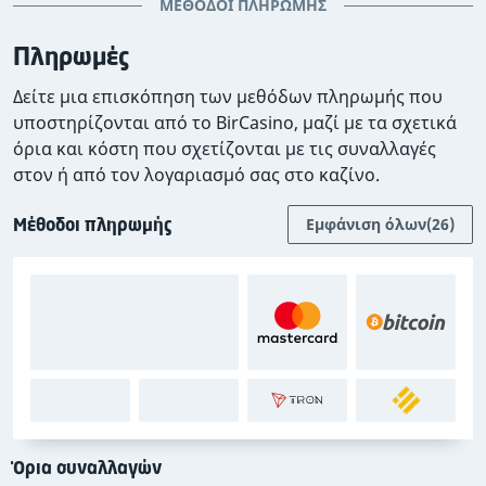
ΜΈΘΟΔΟΙ ΠΛΗΡΩΜΉΣ
Πληρωμές
Δείτε μια επισκόπηση των μεθόδων πληρωμής που
υποστηρίζονται από το BirCasino, μαζί με τα σχετικά
όρια και κόστη που σχετίζονται με τις συναλλαγές
στον ή από τον λογαριασμό σας στο καζίνο.
Μέθοδοι πληρωμής
Εμφάνιση όλων
(26)
Όρια συναλλαγών