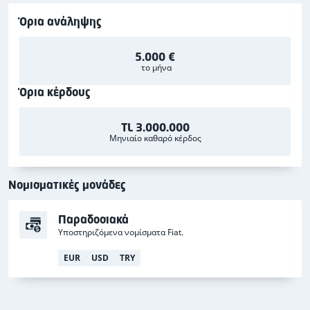
Όρια ανάληψης
5.000 €
το μήνα
Όρια κέρδους
TL 3.000.000
Μηνιαίο καθαρό κέρδος
Νομισματικές μονάδες
Παραδοσιακά
Υποστηριζόμενα νομίσματα Fiat.
EUR
USD
TRY