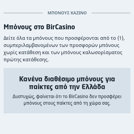
ΜΠΌΝΟΥΣ ΚΑΖΊΝΟ
Μπόνους στο BirCasino
Δείτε όλα τα μπόνους που προσφέρονται από το {1},
συμπεριλαμβανομένων των προσφορών μπόνους
χωρίς κατάθεση και των μπόνους καλωσορίσματος
πρώτης κατάθεσης.
Κανένα διαθέσιμο μπόνους για
παίκτες από την Ελλάδα
Δυστυχώς, φαίνεται ότι το BirCasino δεν προσφέρει
μπόνους στους παίκτες από τη χώρα σας.