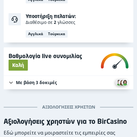
Υποστήριξη πελατών:
Διαθέσιμο σε
2
γλώσσες
Αγγλικά
Τούρκικα
Βαθμολογία live συνομιλίας
Καλή
Με βάση
3
δοκιμές
ΑΞΙΟΛΟΓΉΣΕΙΣ ΧΡΗΣΤΏΝ
Αξιολογήσεις χρηστών για το BirCasino
Εδώ μπορείτε να μοιραστείτε τις εμπειρίες σας