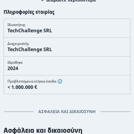
παράπονα των παικτών του καζίνο, τα εκτιμώμενα
έσοδα, την άδεια, τη γνησιότητα των παιχνιδιών, την
Πληροφορίες εταιρίας
ποιότητα της εξυπηρέτησης πελατών, το πόσο δίκαιοι
Ιδιοκτήτης
είναι οι όροι και οι προϋποθέσεις, τα όρια ανάληψης
TechChallenge SRL
και κέρδους, καθώς και άλλους παράγοντες. Διαβάστε
την πλήρη αξιολόγησή μας παρακάτω, για να μάθετε
Διαχειριστής
περισσότερα σχετικά με αυτό το καζίνο.
TechChallenge SRL
Σύμφωνα με τις έρευνες και τους υπολογισμούς μας,
Ιδρύθηκε
το BirCasino είναι ένα
μικρότερο online καζίνο
όσον
2024
αφορά τα συνολικά έσοδα. Τα έσοδα ενός καζίνο είναι
ένας σημαντικός παράγοντας, καθώς τα μεγαλύτερα
Προβλεπόμενα ετήσια έσοδα
< 1.000.000 €
καζίνο δεν έχουν συνήθως πρόβλημα να πληρώνουν
τα μεγάλα κέρδη, ενώ τα μικρότερα καζίνο
ενδεχομένως να μην μπορούν να σας πληρώσουν αν
καταφέρετε να κερδίσετε ένα μεγάλο ποσό.
ΑΣΦΆΛΕΙΑ ΚΑΙ ΔΙΚΑΙΟΣΎΝΗ
Δεν βρήκαμε
κανένα σχετικό παράπονο
για αυτό το
καζίνο.
Ασφάλεια και δικαιοσύνη