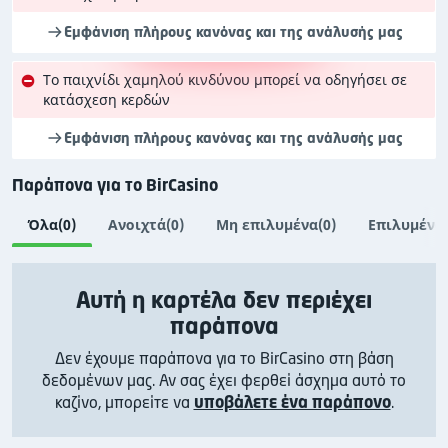
Εμφάνιση πλήρους κανόνας και της ανάλυσής μας
Το παιχνίδι χαμηλού κινδύνου μπορεί να οδηγήσει σε
κατάσχεση κερδών
Εμφάνιση πλήρους κανόνας και της ανάλυσής μας
Παράπονα για το BirCasino
Όλα
(0)
Ανοιχτά
(0)
Μη επιλυμένα
(0)
Επιλυμένα
Αυτή η καρτέλα δεν περιέχει
παράπονα
Δεν έχουμε παράπονα για το BirCasino στη βάση
δεδομένων μας. Αν σας έχει φερθεί άσχημα αυτό το
καζίνο, μπορείτε να
υποβάλετε ένα παράπονο
.