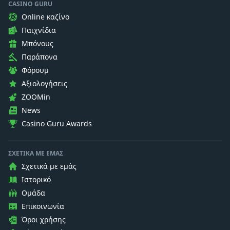
CASINO GURU
Online καζίνο
Παιχνίδια
Μπόνους
Παράπονα
Φόρουμ
Αξιολογήσεις
ZOOMin
News
Casino Guru Awards
ΣΧΕΤΙΚΆ ΜΕ ΕΜΆΣ
Σχετικά με εμάς
Ιστορικό
Ομάδα
Επικοινωνία
Όροι χρήσης