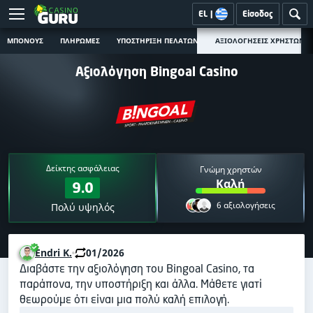
EL
|
Είσοδος
ΜΠΌΝΟΥΣ
ΠΛΗΡΩΜΈΣ
ΥΠΟΣΤΉΡΙΞΗ ΠΕΛΑΤΏΝ
ΑΞΙΟΛΟΓΉΣΕΙΣ ΧΡΗΣΤΏΝ
Αξιολόγηση Bingoal Casino
Δείκτης ασφάλειας
Γνώμη χρηστών
Καλή
9.0
6 αξιολογήσεις
Πολύ υψηλός
Endri K.
01/2026
Διαβάστε την αξιολόγηση του Bingoal Casino, τα
παράπονα, την υποστήριξη και άλλα. Μάθετε γιατί
θεωρούμε ότι είναι μια πολύ καλή επιλογή.