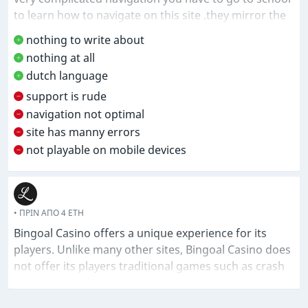
to learn how to navigate on this site .they mirror the
games from belgium and just put nl behind it .cheap
nothing to write about
site .you cant play roulette your bets gets consistent
nothing at all
cancelled .support is very rude .another dutch scam
dutch language
casino.do not enter you will be sorry for doing it .and
support is rude
above all they are not responsible .they got fined
navigation not optimal
400000€ for a reason .i dont understand the rating
here it should be questionable rating .dutch license
site has manny errors
does not mean good.the ksa is not helping players
not playable on mobile devices
with complaints about casino that is why they doing
whatever they like .
• ΠΡΙΝ ΑΠΌ 4 ΈΤΗ
Bingoal Casino offers a unique experience for its
players. Unlike many other sites, Bingoal Casino does
not offer its players traditional games such as crash
or coin flip. Instead, Bingoal Casino focuses on giving
its players a chance to win skins by playing roulette.