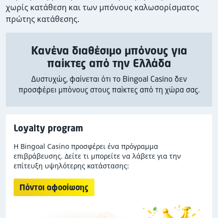
χωρίς κατάθεση και των μπόνους καλωσορίσματος
πρώτης κατάθεσης.
Κανένα διαθέσιμο μπόνους για
παίκτες από την Ελλάδα
Δυστυχώς, φαίνεται ότι το Bingoal Casino δεν
προσφέρει μπόνους στους παίκτες από τη χώρα σας.
Loyalty program
Η Bingoal Casino προσφέρει ένα πρόγραμμα
επιβράβευσης. Δείτε τι μπορείτε να λάβετε για την
επίτευξη υψηλότερης κατάστασης:
Πόντοι αφοσίωσης