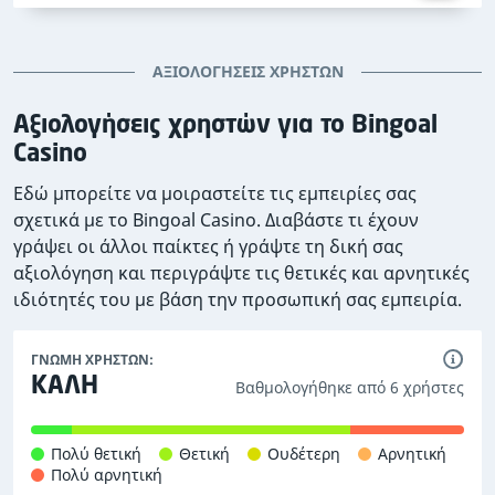
ΑΞΙΟΛΟΓΉΣΕΙΣ ΧΡΗΣΤΏΝ
Αξιολογήσεις χρηστών για το Bingoal
Casino
Εδώ μπορείτε να μοιραστείτε τις εμπειρίες σας
σχετικά με το Bingoal Casino. Διαβάστε τι έχουν
γράψει οι άλλοι παίκτες ή γράψτε τη δική σας
αξιολόγηση και περιγράψτε τις θετικές και αρνητικές
ιδιότητές του με βάση την προσωπική σας εμπειρία.
ΓΝΏΜΗ ΧΡΗΣΤΏΝ:
ΚΑΛΉ
Βαθμολογήθηκε από 6 χρήστες
Πολύ θετική
Θετική
Ουδέτερη
Αρνητική
Πολύ αρνητική