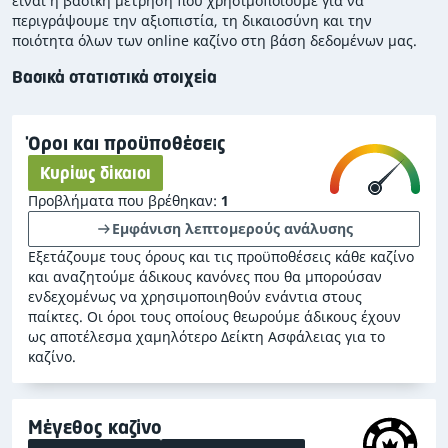
είναι η βασική μέτρηση που χρησιμοποιούμε για να
περιγράψουμε την αξιοπιστία, τη δικαιοσύνη και την
ποιότητα όλων των online καζίνο στη βάση δεδομένων μας.
Το Bingoal Casino συνδέεται με επίγεια καζίνο
Βασικά στατιστικά στοιχεία
ή γραφεία στοιχημάτων.
Κρίνοντας μόνο από
τον ιστότοπο του online καζίνο, το καζίνο αυτό
θα έπρεπε να έχει χαμηλότερη βαθμολογία από
Όροι και προϋποθέσεις
αυτή που του έχουμε δώσει. Ωστόσο, λόγω της
Κυρίως δίκαιοι
διαθεσιμότητας των συνδεόμενων επίγειων
καζίνο και της αξιοπιστίας που αυτά προσθέτουν
Προβλήματα που βρέθηκαν:
1
στο online καζίνο, αποφασίσαμε να αυξήσουμε
Εμφάνιση λεπτομερούς ανάλυσης
λιγάκι τη βαθμολογία του.
Εξετάζουμε τους όρους και τις προϋποθέσεις κάθε καζίνο
και αναζητούμε άδικους κανόνες που θα μπορούσαν
ενδεχομένως να χρησιμοποιηθούν ενάντια στους
Αυτή τη στιγμή, έχουμε
0 άμεσα παράπονα για το
παίκτες. Οι όροι τους οποίους θεωρούμε άδικους έχουν
συγκεκριμένο καζίνο
στη βάση δεδομένων μας,
ως αποτέλεσμα χαμηλότερο Δείκτη Ασφάλειας για το
καθώς και
4 παράπονα για κάποια άλλα
καζίνο.
συσχετιζόμενα καζίνο
. Εξαιτίας αυτών των
παραπόνων, δώσαμε σε αυτό το καζίνο
5 αρνητικούς
πόντους συνολικά
, από τους οποίους οι
5
αφορούν
Μέγεθος καζίνο
συσχετιζόμενα καζίνο. Μπορείτε να βρείτε