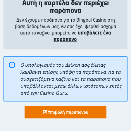
Αυτή η καρτέλα δεν περιέχει
παράπονα
Δεν έχουμε παράπονα για το Bingoal Casino στη
βάση δεδομένων μας. Αν σας έχει φερθεί άσχημα
αυτό το καζίνο, μπορείτε να
υποβάλετε ένα
παράπονο
.
Ο υπολογισμός του Δείκτη ασφάλειας
λαμβάνει επίσης υπόψη τα παράπονα για τα
συσχετιζόμενα καζίνο και τα παράπονα που
υποβάλλονται μέσω άλλων ιστότοπων εκτός
από την Casino Guru.
Υποβολή παράπονου