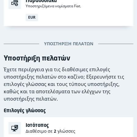
Παραδοσιακά
Υποστηριζόμενα νομίσματα Fiat.
EUR
ΥΠΟΣΤΉΡΙΞΗ ΠΕΛΑΤΏΝ
Υποστήριξη πελατών
Έχετε περιέργεια για τις διαθέσιμες επιλογές
υποστήριξης πελατών στο καζίνο; Εξερευνήστε τις
επιλογές γλώσσας και τους τύπους υποστήριξης,
καθώς και τα αποτελέσματα των ελέγχων της
υποστήριξης πελατών.
Επιλογές γλώσσας
Ιστότοπος
Διαθέσιμο σε
2
γλώσσες