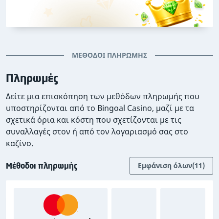
ΜΈΘΟΔΟΙ ΠΛΗΡΩΜΉΣ
Πληρωμές
Δείτε μια επισκόπηση των μεθόδων πληρωμής που
υποστηρίζονται από το Bingoal Casino, μαζί με τα
σχετικά όρια και κόστη που σχετίζονται με τις
συναλλαγές στον ή από τον λογαριασμό σας στο
καζίνο.
Μέθοδοι πληρωμής
Εμφάνιση όλων
(11)