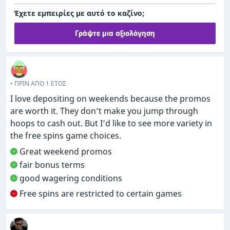
Έχετε εμπειρίες με αυτό το καζίνο;
Γράψτε μια αξιολόγηση
• ΠΡΙΝ ΑΠΌ 1 ΈΤΟΣ
I love depositing on weekends because the promos
are worth it. They don’t make you jump through
hoops to cash out. But I’d like to see more variety in
the free spins game choices.
Great weekend promos
fair bonus terms
good wagering conditions
Free spins are restricted to certain games