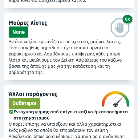
παράπονα για συσχετιζόμενα καζίνο.
0x
Μαύρες λίστες
None
Αν ένα καζίνο εμφανίζεται σε σχετικές μαύρες λίστες,
είναι συνήθως σημάδι ότι έχει κάποια αρνητικά
χαρακτηριστικά. Λαμβάνουμε υπόψη μας κάθε μαύρη
λίστα και μειώνουμε τον Δείκτη Ασφάλειας του καζίνο
βάσει της άποψης μας για την κατάσταση και τη
σοβαρότητά της.
Άλλοι παράγοντες
Ουδέτεροι
Ενίσχυση φήμης από επίγεια καζίνο ή καταστήματα
στοιχηματισμού
Μπορεί επίσης να υπάρξουν και άλλα χαρακτηριστικά
ενός καζίνο τα οποία θα επηρεάσουν τον Δείκτη
Ασφάλειας, όπως όρια κέρδους, χαμηλά όρια ανάληψης,