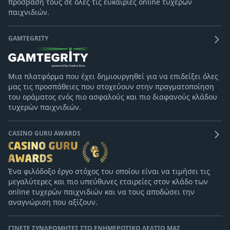
πρόσβασή τους σε όλες τις ευκαιρίες online τυχερών
παιχνιδιών.
GAMTEGRITY
Μια πλατφόρμα που έχει δημιουργηθεί για να επιδείξει όλες
μας τις προσπάθειες που στοχεύουν στην πραγματοποίηση
του οράματος ενός πιο ασφαλούς και πιο διαφανούς κλάδου
τυχερών παιχνιδιών.
CASINO GURU AWARDS
Ένα φιλόδοξο έργο στόχος του οποίου είναι να τιμήσει τις
μεγαλύτερες και πιο υπεύθυνες εταιρείες στον κλάδο των
online τυχερών παιχνιδιών και να τους αποδώσει την
αναγνώριση που αξίζουν.
ΓΊΝΕΤΕ ΣΥΝΔΡΟΜΗΤΈΣ ΣΤΟ ΕΝΗΜΕΡΩΤΙΚΌ ΔΕΛΤΊΟ ΜΑΣ