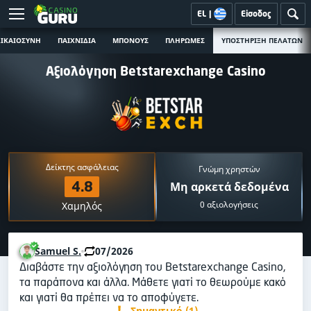
EL
|
Είσοδος
ΔΙΚΑΙΟΣΎΝΗ
ΠΑΙΧΝΊΔΙΑ
ΜΠΌΝΟΥΣ
ΠΛΗΡΩΜΈΣ
ΥΠΟΣΤΉΡΙΞΗ ΠΕΛΑΤΏΝ
Αξιολόγηση Betstarexchange Casino
Δείκτης ασφάλειας
Γνώμη χρηστών
4.8
Μη αρκετά δεδομένα
0 αξιολογήσεις
Χαμηλός
Samuel S.
07/2026
Διαβάστε την αξιολόγηση του Betstarexchange Casino,
τα παράπονα και άλλα. Μάθετε γιατί το θεωρούμε κακό
και γιατί θα πρέπει να το αποφύγετε.
Σημαντικό (1)