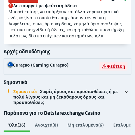
Λειτουργεί με ψεύτικη άδεια
Μπορεί επίσης να υπάρξουν και άλλα χαρακτηριστικά
ενός καζίνο τα οποία θα επηρεάσουν τον Δείκτη
Ασφάλειας, όπως όρια κέρδους, χαμηλά όρια ανάληψης,
ψεύτικα παιχνίδια ή άδειες, κακή ή καθόλου υποστήριξη
πελατών, δίκτυο επίγειων καταστημάτων, κ.λπ.
Αρχές αδειοδότησης
Curaçao (Gaming Curaçao)
Ψεύτικη
Σημαντικό
Σημαντικό:
Χωρίς όρους και προϋποθέσεις ή με
πολύ λίγους και μη ξεκάθαρους όρους και
προϋποθέσεις
Παράπονα για το Betstarexchange Casino
Όλα
(36)
Ανοιχτά
(0)
Μη επιλυμένα
(6)
Επιλυμέν