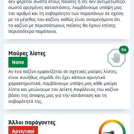
δεν φέρεται σωστά στους παίκτες ή ότι δεν αντιμετωπίζει
σωστά ορισμένες καταστάσεις. Λαμβάνουμε υπόψη μας
τον αριθμό και τη σοβαρότητα των παραπόνων σε σχέση
με το μέγεθος του καζίνο, καθώς είναι αναμενόμενο ότι
τα καζίνο με περισσότερους παίκτες θα έχουν επίσης
περισσότερα παράπονα.
0x
Μαύρες λίστες
None
Αν ένα καζίνο εμφανίζεται σε σχετικές μαύρες λίστες,
είναι συνήθως σημάδι ότι έχει κάποια αρνητικά
χαρακτηριστικά. Λαμβάνουμε υπόψη μας κάθε μαύρη
λίστα και μειώνουμε τον Δείκτη Ασφάλειας του καζίνο
βάσει της άποψης μας για την κατάσταση και τη
σοβαρότητά της.
Άλλοι παράγοντες
Αρνητικοί