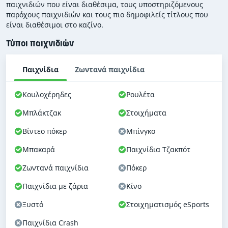
παιχνιδιών που είναι διαθέσιμα, τους υποστηριζόμενους
παρόχους παιχνιδιών και τους πιο δημοφιλείς τίτλους που
είναι διαθέσιμοι στο καζίνο.
Τύποι παιχνιδιών
Παιχνίδια
Ζωντανά παιχνίδια
Κουλοχέρηδες
Ρουλέτα
Μπλάκτζακ
Στοιχήματα
Βίντεο πόκερ
Μπίνγκο
Μπακαρά
Παιχνίδια Τζακπότ
Ζωντανά παιχνίδια
Πόκερ
Παιχνίδια με ζάρια
Κίνο
Ξυστό
Στοιχηματισμός eSports
Παιχνίδια Crash