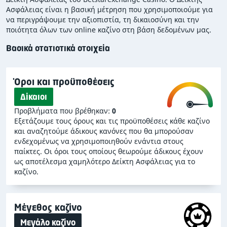
Το Betstarexchange Casino έχει ψεύτικη άδεια.
Το
Ασφάλειας είναι η βασική μέτρηση που χρησιμοποιούμε για
καζίνο λειτουργεί σαν να έχει πραγματική άδεια, όμως
να περιγράψουμε την αξιοπιστία, τη δικαιοσύνη και την
εξετάζοντάς το προσεκτικότερα, διαπιστώσαμε ότι
ποιότητα όλων των online καζίνο στη βάση δεδομένων μας.
είτε η άδεια δεν είναι πλέον έγκυρη ή ότι παραπέμπει
Βασικά στατιστικά στοιχεία
σε έναν ψεύτικο ιστότοπο που προσπαθεί να μιμηθεί
μια άδεια από μια πραγματική αρχή αδειοδότησης.
Όροι και προϋποθέσεις
Αυτή τη στιγμή, έχουμε
6 παράπονα για αυτό το
καζίνο
Δίκαιοι
στη βάση δεδομένων μας. Εξαιτίας αυτών των
παραπόνων, δώσαμε σε αυτό το καζίνο
2.332
Προβλήματα που βρέθηκαν:
0
αρνητικούς πόντους
συνολικά. Μπορείτε να βρείτε
Εξετάζουμε τους όρους και τις προϋποθέσεις κάθε καζίνο
και αναζητούμε άδικους κανόνες που θα μπορούσαν
περισσότερες πληροφορίες σχετικά με όλα τα
ενδεχομένως να χρησιμοποιηθούν ενάντια στους
παράπονα και τους αρνητικούς πόντους στο τμήμα
παίκτες. Οι όροι τους οποίους θεωρούμε άδικους έχουν
«Επεξήγηση του Δείκτη ασφάλειας» αυτής της
ως αποτέλεσμα χαμηλότερο Δείκτη Ασφάλειας για το
αξιολόγησης.
καζίνο.
Όπως καταλαβαίνετε από όλες τις πληροφορίες που
συλλέξαμε στην αξιολόγησή μας για το
Μέγεθος καζίνο
Betstarexchange Casino, αυτό το καζίνο έχει χαμηλό
Μεγάλο καζίνο
Δείκτη ασφάλειας. Δεν σας προτείνουμε να παίξετε σε