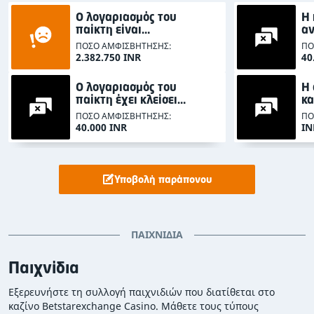
Ο λογαριασμός του
Η 
παίκτη είναι
αν
προσωρινά
λη
ΠΟΣΟ ΑΜΦΙΣΒΗΤΗΣΗΣ:
ΠΟ
κλειδωμένος.
2.382.750 INR
40
Ο λογαριασμός του
Η 
παίκτη έχει κλείσει
κα
μετά από κέρδη.
ΠΟΣΟ ΑΜΦΙΣΒΗΤΗΣΗΣ:
ΠΟ
40.000 INR
IN
Υποβολή παράπονου
ΠΑΙΧΝΊΔΙΑ
Παιχνίδια
Εξερευνήστε τη συλλογή παιχνιδιών που διατίθεται στο
καζίνο Betstarexchange Casino. Μάθετε τους τύπους