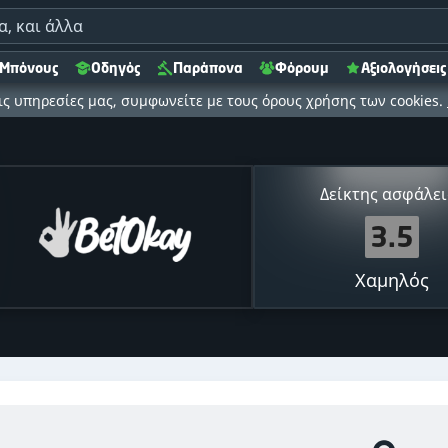
Μπόνους
Οδηγός
Παράπονα
Φόρουμ
Αξιολογήσεις
ις υπηρεσίες μας, συμφωνείτε με τους όρους χρήσης των cookies.
Δείκτης ασφάλει
3.5
Χαμηλός