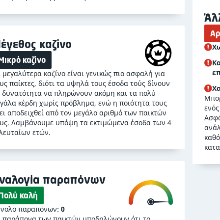
Άλ
Αρ
έγεθος καζίνο
Χ
Μικρό καζίνο
Κα
επ
 μεγαλύτερα καζίνο είναι γενικώς πιο ασφαλή για
υς παίκτες, διότι τα υψηλά τους έσοδα τούς δίνουν
Χα
 δυνατότητα να πληρώνουν ακόμη και τα πολύ
Μπορ
γάλα κέρδη χωρίς πρόβλημα, ενώ η ποιότητα τους
ενός
ει αποδειχθεί από τον μεγάλο αριθμό των παικτών
Ασφά
υς. Λαμβάνουμε υπόψη τα εκτιμώμενα έσοδα των 4
ανάλ
λευταίων ετών.
καθό
κατα
ναλογία παραπόνων
Πολύ καλή
ύνολο παραπόνων:
0
 παράπονα των παικτών υποδηλώνουν ότι το