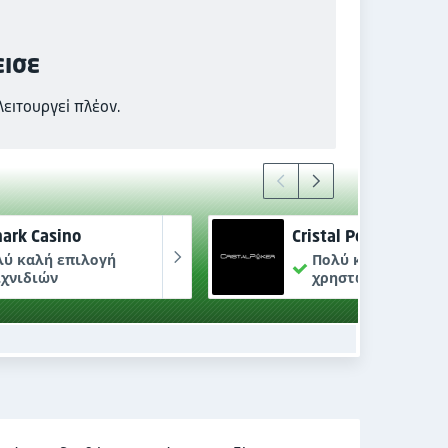
από την
Ελλάδα
εισε
λειτουργεί πλέον.
ark Casino
Cristal Poker Casino
λύ καλή επιλογή
Πολύ καλή βαθμολ
ιχνιδιών
χρηστών