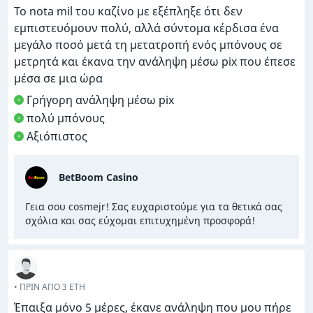
Το nota mil του καζίνο με εξέπληξε ότι δεν
I had a tidy sum of winnings I was itching to get my
εμπιστευόμουν πολύ, αλλά σύντομα κέρδισα ένα
hands on, but they kept denying my requests, like a
μεγάλο ποσό μετά τη μετατροπή ενός μπόνους σε
game of cat and mouse. And, yes, like a sucker, I
μετρητά και έκανα την ανάληψη μέσω pix που έπεσε
played away my balance out of sheer frustration.
μέσα σε μια ώρα
Then, like magic, the "technical issues" disappeared,
Γρήγορη ανάληψη μέσω pix
and suddenly, withdrawals were possible. But by
πολύ μπόνους
then, it was too late, and my winnings were long
Αξιόπιστος
gone.
BetBoom Casino
I won't sugarcoat it – BetBoom is in the business of
deception, plain and simple. They'll make you jump
Γεια σου cosmejr! Σας ευχαριστούμε για τα θετικά σας
through hoops and play mind games to keep you
σχόλια και σας εύχομαι επιτυχημένη προσφορά!
from your hard-earned cash.
Save yourself the headache, my friends. Steer clear of
BetBoom. There are plenty of reputable casinos out
• ΠΡΙΝ ΑΠΌ 3 ΈΤΗ
there that won't treat you like a pawn in their game.
Έπαιξα μόνο 5 μέρες, έκανε ανάληψη που μου πήρε