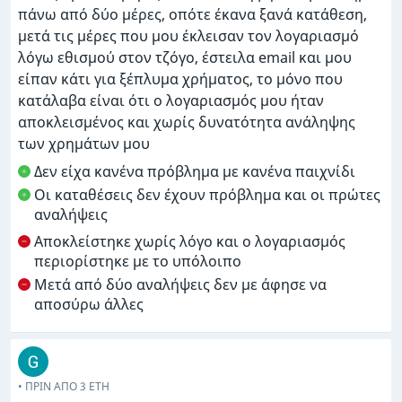
πάνω από δύο μέρες, οπότε έκανα ξανά κατάθεση,
μετά τις μέρες που μου έκλεισαν τον λογαριασμό
λόγω εθισμού στον τζόγο, έστειλα email και μου
είπαν κάτι για ξέπλυμα χρήματος, το μόνο που
κατάλαβα είναι ότι ο λογαριασμός μου ήταν
αποκλεισμένος και χωρίς δυνατότητα ανάληψης
των χρημάτων μου
Δεν είχα κανένα πρόβλημα με κανένα παιχνίδι
Οι καταθέσεις δεν έχουν πρόβλημα και οι πρώτες
αναλήψεις
Αποκλείστηκε χωρίς λόγο και ο λογαριασμός
περιορίστηκε με το υπόλοιπο
Μετά από δύο αναλήψεις δεν με άφησε να
αποσύρω άλλες
• ΠΡΙΝ ΑΠΌ 3 ΈΤΗ