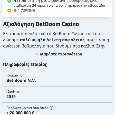
Η εξυπηρέτηση μέσω ζωντανής συνομιλίας είναι
διαθέσιμη 24 ώρες το 24ωρο, 7 ημέρες την εβδομάδα
多くの制限国
Αξιολόγηση BetBoom Casino
Εξετάσαμε αναλυτικά το BetBoom Casino και του
δώσαμε
πολύ υψηλό Δείκτη ασφάλειας
, που είναι η
ανώτερη βαθμολογία που δίνουμε στα καζίνο. Στην
αξιολόγησή μας, λάβαμε υπόψη μας τα παράπονα των
Διαβάστε περισσότερα
παικτών του καζίνο, τα εκτιμώμενα έσοδα, την άδεια,
τη γνησιότητα των παιχνιδιών, την ποιότητα της
Πληροφορίες εταιρίας
εξυπηρέτησης πελατών, το πόσο δίκαιοι είναι οι όροι
Ιδιοκτήτης
και οι προϋποθέσεις, τα όρια ανάληψης και κέρδους,
Bet Boom N.V.
καθώς και άλλους παράγοντες. Διαβάστε την πλήρη
αξιολόγησή μας παρακάτω, για να μάθετε
Ιδρύθηκε
περισσότερα σχετικά με αυτό το καζίνο.
2019
Σύμφωνα με τις έρευνες και τους υπολογισμούς μας,
Προβλεπόμενα ετήσια έσοδα
το BetBoom Casino είναι ένα
μεγάλο online καζίνο
με
> 20.000.000 €