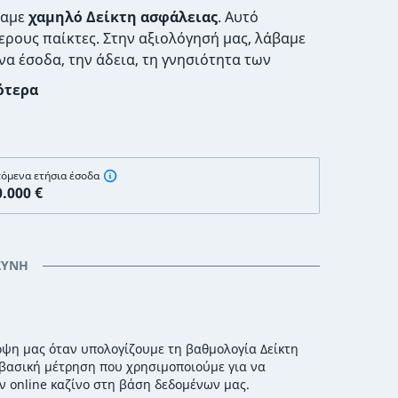
σαμε
χαμηλό Δείκτη ασφάλειας
. Αυτό
ερους παίκτες. Στην αξιολόγησή μας, λάβαμε
α έσοδα, την άδεια, τη γνησιότητα των
ίκαιοι είναι οι όροι και οι προϋποθέσεις, τα
ότερα
ιαβάστε την πλήρη αξιολόγησή μας παρακάτω,
YOU Africa Casino είναι ένα
μικρότερο
όμενα ετήσια έσοδα
αζίνο είναι ένας σημαντικός παράγοντας,
0.000 €
 πληρώνουν τα μεγάλα κέρδη, ενώ τα
ουν αν καταφέρετε να κερδίσετε ένα μεγάλο
ΣΎΝΗ
.
 αυτού του παραπόνου, δώσαμε σε αυτό το
όψη μας όταν υπολογίζουμε τη βαθμολογία Δείκτη
σσότερες πληροφορίες σχετικά με το παράπονο
 βασική μέτρηση που χρησιμοποιούμε για να
η ασφάλειας» αυτής της αξιολόγησης.
ν online καζίνο στη βάση δεδομένων μας.