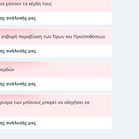
να χάσουν τα κέρδη τους
της ανάλυσής μας
ως σοβαρή παραβίαση των Όρων και Προϋποθέσεων
της ανάλυσής μας
 κερδών
της ανάλυσής μας
ρισμα των μπόνους μπορεί να οδηγήσει σε
της ανάλυσής μας