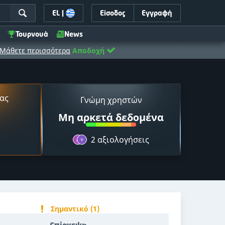
EL
|
Είσοδος
Εγγραφή
Τουρνουά
News
Μάθετε περισσότερα
Αποδοχή
ας
Γνώμη χρηστών
Μη αρκετά δεδομένα
2 αξιολογήσεις
Σημαντικό (1)