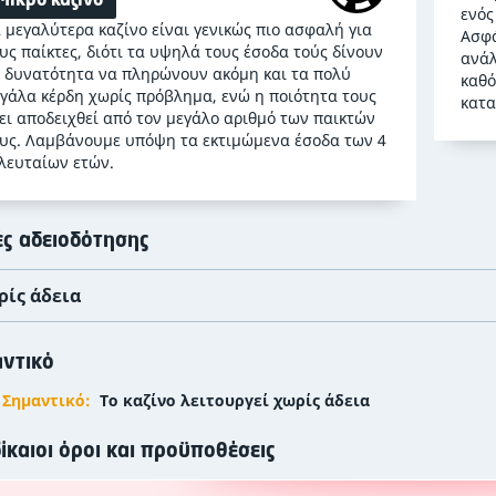
ενός
 μεγαλύτερα καζίνο είναι γενικώς πιο ασφαλή για
Ασφά
υς παίκτες, διότι τα υψηλά τους έσοδα τούς δίνουν
ανάλ
 δυνατότητα να πληρώνουν ακόμη και τα πολύ
καθό
γάλα κέρδη χωρίς πρόβλημα, ενώ η ποιότητα τους
κατα
ει αποδειχθεί από τον μεγάλο αριθμό των παικτών
υς. Λαμβάνουμε υπόψη τα εκτιμώμενα έσοδα των 4
λευταίων ετών.
ς αδειοδότησης
ρίς άδεια
ντικό
Σημαντικό:
Το καζίνο λειτουργεί χωρίς άδεια
ίκαιοι όροι και προϋποθέσεις