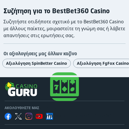
Συζήτηση για το BestBet360 Casino
Συζητήστε οτιδήποτε σχετικό με το BestBet360 Casino
με άλλους παίκτες, μοιραστείτε τη γνώμη σας ή λάβετε
απαντήσεις στις ερωτήσεις σας.
Οι αξιολογήσεις μας άλλων καζίνο
Αξιολόγηση SpinBetter Casino
Αξιολόγηση FgFox Casino
Casino Guru
ΑΚΟΛΟΥΘΉΣΤΕ ΜΑΣ
Θέλουμε να κατανοείτε τα τυχερά παιχνίδια.