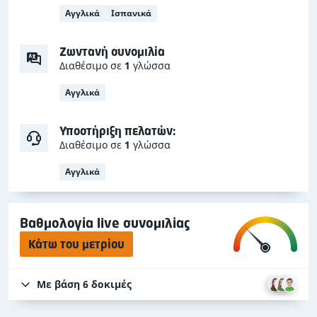
Αγγλικά
Ισπανικά
Ζωντανή συνομιλία
Διαθέσιμο σε
1
γλώσσα
Αγγλικά
Υποστήριξη πελατών:
Διαθέσιμο σε
1
γλώσσα
Αγγλικά
Βαθμολογία live συνομιλίας
Κάτω του μετρίου
Με βάση
6
δοκιμές