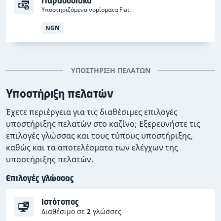
Παραδοσιακά
Υποστηριζόμενα νομίσματα Fiat.
NGN
ΥΠΟΣΤΉΡΙΞΗ ΠΕΛΑΤΏΝ
Υποστήριξη πελατών
Έχετε περιέργεια για τις διαθέσιμες επιλογές
υποστήριξης πελατών στο καζίνο; Εξερευνήστε τις
επιλογές γλώσσας και τους τύπους υποστήριξης,
καθώς και τα αποτελέσματα των ελέγχων της
υποστήριξης πελατών.
Επιλογές γλώσσας
Ιστότοπος
Διαθέσιμο σε
2
γλώσσες