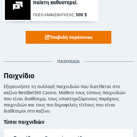
παίκτη καθυστερεί.
500 $
ΠΟΣΟ ΑΜΦΙΣΒΗΤΗΣΗΣ:
Υποβολή παράπονου
ΠΑΙΧΝΊΔΙΑ
Παιχνίδια
Εξερευνήστε τη συλλογή παιχνιδιών που διατίθεται στο
καζίνο BestBet360 Casino. Μάθετε τους τύπους παιχνιδιών
που είναι διαθέσιμα, τους υποστηριζόμενους παρόχους
παιχνιδιών και τους πιο δημοφιλείς τίτλους που είναι
διαθέσιμοι στο καζίνο.
Τύποι παιχνιδιών