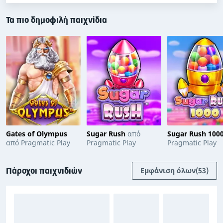
Τα πιο δημοφιλή παιχνίδια
Gates of Olympus
Sugar Rush
από
Sugar Rush 100
από Pragmatic Play
Pragmatic Play
Pragmatic Play
Πάροχοι παιχνιδιών
Εμφάνιση όλων
(53)