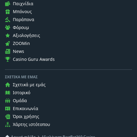
Παιχνίδια
Μπόνους
Παράπονα
Φόρουμ
Αξιολογήσεις
ZOOMin
News
Casino Guru Awards
ΣΧΕΤΙΚΆ ΜΕ ΕΜΆΣ
Σχετικά με εμάς
Ιστορικό
Ομάδα
Επικοινωνία
Όροι χρήσης
Χάρτης ιστότοπου
Αρχική σελίδα
Αξιολόγηση BestBet360 Casino