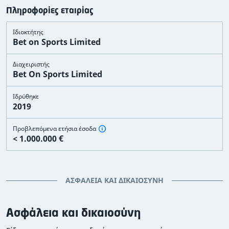
εκτιμώμενα έσοδα, την άδεια, τη γνησιότητα των
Πληροφορίες εταιρίας
παιχνιδιών, την ποιότητα της εξυπηρέτησης πελατών,
Ιδιοκτήτης
το πόσο δίκαιοι είναι οι όροι και οι προϋποθέσεις, τα
Bet on Sports Limited
όρια ανάληψης και κέρδους, καθώς και άλλους
παράγοντες. Διαβάστε την πλήρη αξιολόγησή μας
Διαχειριστής
παρακάτω, για να μάθετε περισσότερα σχετικά με
Bet On Sports Limited
αυτό το καζίνο.
Ιδρύθηκε
Σύμφωνα με τις έρευνες και τους υπολογισμούς μας,
2019
το BestBet360 Casino είναι ένα
μικρότερο online
καζίνο
όσον αφορά τα συνολικά έσοδα. Τα έσοδα ενός
Προβλεπόμενα ετήσια έσοδα
< 1.000.000 €
καζίνο είναι ένας σημαντικός παράγοντας, καθώς τα
μεγαλύτερα καζίνο δεν έχουν συνήθως πρόβλημα να
πληρώνουν τα μεγάλα κέρδη, ενώ τα μικρότερα καζίνο
ενδεχομένως να μην μπορούν να σας πληρώσουν αν
ΑΣΦΆΛΕΙΑ ΚΑΙ ΔΙΚΑΙΟΣΎΝΗ
καταφέρετε να κερδίσετε ένα μεγάλο ποσό.
Ασφάλεια και δικαιοσύνη
Το BestBet360 Casino συνδέεται με επίγεια