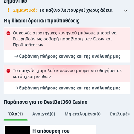
Σημαντικό
Σημαντικό:
Το καζίνο λειτουργεί χωρίς άδεια
Μη δίκαιοι όροι και προϋποθέσεις
Οι κοινές στρατηγικές κυνηγιού μπόνους μπορεί να
θεωρηθούν ως σοβαρή παραβίαση των Όρων και
Προϋποθέσεων
Εμφάνιση πλήρους κανόνας και της ανάλυσής μας
Το παιχνίδι χαμηλού κινδύνου μπορεί να οδηγήσει σε
κατάσχεση κερδών
Εμφάνιση πλήρους κανόνας και της ανάλυσής μας
Παράπονα για το BestBet360 Casino
Όλα
(1)
Ανοιχτά
(0)
Μη επιλυμένα
(0)
Επιλυμένα
Η απόσυρση του