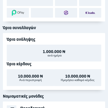
Όρια συναλλαγών
Όρια ανάληψης
1.000.000 ₦
ανά ημέρα
Όρια κέρδους
10.000.000 ₦
10.000.000 ₦
Ανά περιστροφή
Ημερήσιο καθαρό κέρδος
Νομισματικές μονάδες