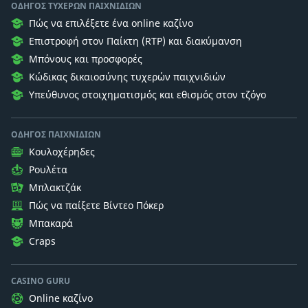
ΟΔΗΓΌΣ ΤΥΧΕΡΏΝ ΠΑΙΧΝΙΔΙΏΝ
Πώς να επιλέξετε ένα online καζίνο
Επιστροφή στον Παίκτη (RTP) και διακύμανση
Μπόνους και προσφορές
Κώδικας δικαιοσύνης τυχερών παιχνιδιών
Υπεύθυνος στοιχηματισμός και εθισμός στον τζόγο
ΟΔΗΓΌΣ ΠΑΙΧΝΙΔΙΏΝ
Κουλοχέρηδες
Ρουλέτα
Μπλακτζάκ
Πώς να παίξετε Βίντεο Πόκερ
Μπακαρά
Craps
CASINO GURU
Online καζίνο