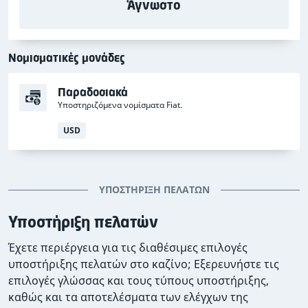
Άγνωστο
Νομισματικές μονάδες
Παραδοσιακά
Υποστηριζόμενα νομίσματα Fiat.
USD
ΥΠΟΣΤΉΡΙΞΗ ΠΕΛΑΤΏΝ
Υποστήριξη πελατών
Έχετε περιέργεια για τις διαθέσιμες επιλογές
υποστήριξης πελατών στο καζίνο; Εξερευνήστε τις
επιλογές γλώσσας και τους τύπους υποστήριξης,
καθώς και τα αποτελέσματα των ελέγχων της