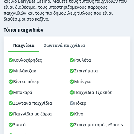
καζίνο BerryBet Casino. Μάθετε τους τύπους παιχνιδιών που
είναι διαθέσιμα, τους υποστηριζόμενους παρόχους
παιχνιδιών και τους πιο δημοφιλείς τίτλους που είναι
διαθέσιμοι στο καζίνο.
Τύποι παιχνιδιών
Παιχνίδια
Ζωντανά παιχνίδια
Κουλοχέρηδες
Ρουλέτα
Μπλάκτζακ
Στοιχήματα
Βίντεο πόκερ
Μπίνγκο
Μπακαρά
Παιχνίδια Τζακπότ
Ζωντανά παιχνίδια
Πόκερ
Παιχνίδια με ζάρια
Κίνο
Ξυστό
Στοιχηματισμός eSports