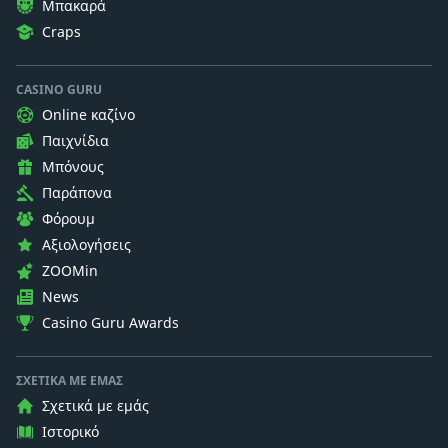
Μπακαρά
Craps
CASINO GURU
Online καζίνο
Παιχνίδια
Μπόνους
Παράπονα
Φόρουμ
Αξιολογήσεις
ZOOMin
News
Casino Guru Awards
ΣΧΕΤΙΚΆ ΜΕ ΕΜΆΣ
Σχετικά με εμάς
Ιστορικό