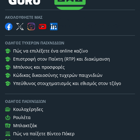
Casino Guru
ΑΚΟΛΟΥΘΉΣΤΕ ΜΑΣ
Θέλουμε να κατανοείτε τα τυχερά παιχνίδια.
ΟΔΗΓΌΣ ΤΥΧΕΡΏΝ ΠΑΙΧΝΙΔΙΏΝ
Πώς να επιλέξετε ένα online καζίνο
Επιστροφή στον Παίκτη (RTP) και διακύμανση
Μπόνους και προσφορές
Κώδικας δικαιοσύνης τυχερών παιχνιδιών
Υπεύθυνος στοιχηματισμός και εθισμός στον τζόγο
ΟΔΗΓΌΣ ΠΑΙΧΝΙΔΙΏΝ
Κουλοχέρηδες
Ρουλέτα
Μπλακτζάκ
Πώς να παίξετε Βίντεο Πόκερ