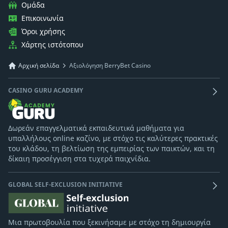
Ομάδα
Επικοινωνία
Όροι χρήσης
Χάρτης ιστότοπου
Αρχική σελίδα
Αξιολόγηση BerryBet Casino
CASINO GURU ACADEMY
Δωρεάν επαγγελματικά εκπαιδευτικά μαθήματα για
υπαλλήλους online καζίνο, με στόχο τις καλύτερες πρακτικές
του κλάδου, τη βελτίωση της εμπειρίας των παικτών, και τη
δίκαιη προσέγγιση στα τυχερά παιχνίδια.
GLOBAL SELF-EXCLUSION INITIATIVE
Μια πρωτοβουλία που ξεκινήσαμε με στόχο τη δημιουργία