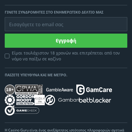
ΓΊΝΕΤΕ ΣΥΝΔΡΟΜΗΤΈΣ ΣΤΟ ΕΝΗΜΕΡΩΤΙΚΌ ΔΕΛΤΊΟ ΜΑΣ
Εισαγάγετε το email σας
Εγγραφή
Είμαι τουλάχιστον 18 χρονών και επιτρέπεται από τον
νόμο να παίξω σε καζίνο
ΠΑΊΖΕΤΕ ΥΠΕΎΘΥΝΑ ΚΑΙ ΜΕ ΜΈΤΡΟ.
Η Casino Guru είναι ένας ανεξάρτητος ιστότοπος πληροφοριών σχετικά