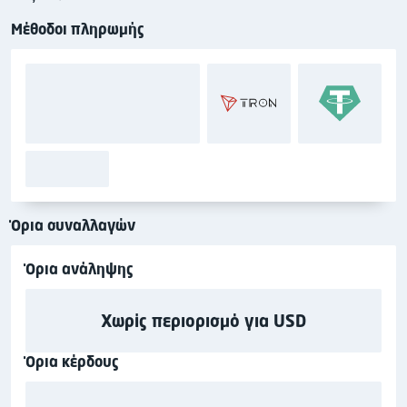
Μέθοδοι πληρωμής
Όρια συναλλαγών
Όρια ανάληψης
Χωρίς περιορισμό για USD
Όρια κέρδους