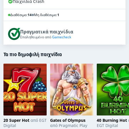
Παιχνίδια Crash
Διαθέσιμο:
14
Μη διαθέσιμο:
1
Πραγματικά παιχνίδια
Επαληθευμένο από
Gamecheck
Τα πιο δημοφιλή παιχνίδια
20 Super Hot
από EGT
Gates of Olympus
40 Burning Hot
Digital
από Pragmatic Play
EGT Digital