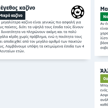
έγεθος καζίνο
Μα
Μικρό καζίνο
No
 μεγαλύτερα καζίνο είναι γενικώς πιο ασφαλή για
Αν έ
υς παίκτες, διότι τα υψηλά τους έσοδα τούς δίνουν
είνα
 δυνατότητα να πληρώνουν ακόμη και τα πολύ
χαρα
γάλα κέρδη χωρίς πρόβλημα, ενώ η ποιότητα τους
λίστ
ει αποδειχθεί από τον μεγάλο αριθμό των παικτών
βάσε
υς. Λαμβάνουμε υπόψη τα εκτιμώμενα έσοδα των 4
σοβα
λευταίων ετών.
Άλ
Ου
Μπορ
ενός
Ασφά
ανάλ
καθό