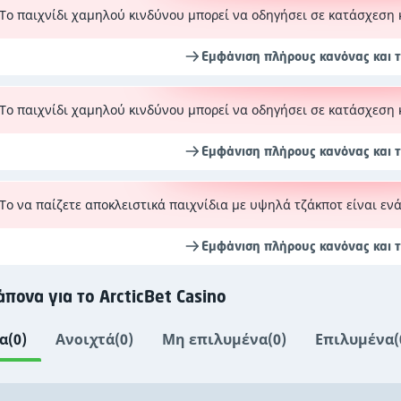
Το παιχνίδι χαμηλού κινδύνου μπορεί να οδηγήσει σε κατάσχεση
Εμφάνιση πλήρους κανόνας και 
Το παιχνίδι χαμηλού κινδύνου μπορεί να οδηγήσει σε κατάσχεση
Εμφάνιση πλήρους κανόνας και 
Το να παίζετε αποκλειστικά παιχνίδια με υψηλά τζάκποτ είναι εν
Εμφάνιση πλήρους κανόνας και 
πονα για το ArcticBet Casino
α
(0)
Ανοιχτά
(0)
Μη επιλυμένα
(0)
Επιλυμένα
(