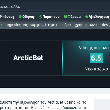
Μπόνους
Οδηγός
Παράπονα
Φόρουμ
Αξιολογήσεις
ις υπηρεσίες μας, συμφωνείτε με τους όρους χρήσης των cookies.
Δείκτης ασφάλει
6.5
Νέο καζίνο
αβάστε την αξιολόγηση του ArcticBet Casino και τα
ρακτηριστικά του. Είναι νέο και είναι δύσκολο να το