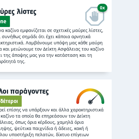
0x
ύρες λίστες
ne
να καζίνο εμφανίζεται σε σχετικές μαύρες λίστες,
ι συνήθως σημάδι ότι έχει κάποια αρνητικά
κτηριστικά. Λαμβάνουμε υπόψη μας κάθε μαύρη
α και μειώνουμε τον Δείκτη Ασφάλειας του καζίνο
ι της άποψης μας για την κατάσταση και τη
ρότητά της.
λοι παράγοντες
δέτεροι
εί επίσης να υπάρξουν και άλλα χαρακτηριστικά
 καζίνο τα οποία θα επηρεάσουν τον Δείκτη
λειας, όπως όρια κέρδους, χαμηλά όρια
ηψης, ψεύτικα παιχνίδια ή άδειες, κακή ή
λου υποστήριξη πελατών, δίκτυο επίγειων