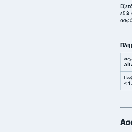
Εξετ
εδώ 
ασφά
του 
πελα
άλλο
Πληρ
αυτό 
Διαχ
Σύμφ
Alt
όσον
μεγα
Προβ
< 1
ενδε
Δεν 
Ασ