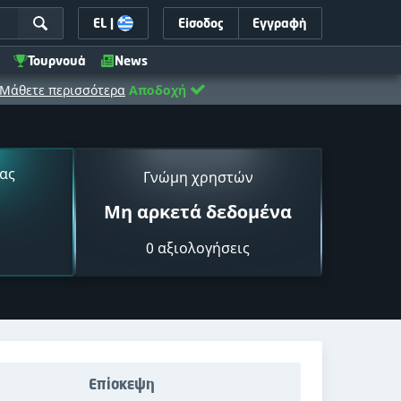
EL
|
Είσοδος
Εγγραφή
Τουρνουά
News
Μάθετε περισσότερα
Αποδοχή
ας
Γνώμη χρηστών
Μη αρκετά δεδομένα
0 αξιολογήσεις
Επίσκεψη