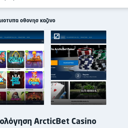
μιοτυπα οθονησ καζινο
ιολόγηση ArcticBet Casino