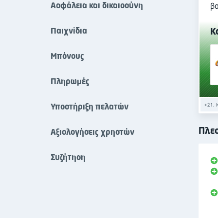
Ασφάλεια και δικαιοσύνη
βα
Παιχνίδια
Κ
Μπόνους
Πληρωμές
Υποστήριξη πελατών
+21. 
Πλεο
Αξιολογήσεις χρηστών
Συζήτηση