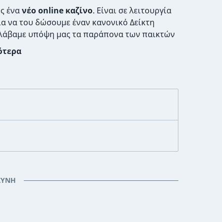
ως ένα
νέο online καζίνο
. Είναι σε λειτουργία
ια να του δώσουμε έναν κανονικό Δείκτη
, λάβαμε υπόψη μας τα παράπονα των παικτών
ων παιχνιδιών, την ποιότητα της εξυπηρέτησης
ότερα
τα όρια ανάληψης και κέρδους, καθώς και
άτω, για να μάθετε περισσότερα σχετικά με
et Casino είναι ένα
μικρότερο online καζίνο
νας σημαντικός παράγοντας, καθώς τα
 τα μεγάλα κέρδη, ενώ τα μικρότερα καζίνο
 να κερδίσετε ένα μεγάλο ποσό.
ΣΎΝΗ
ενότητες στους Όρους και Προϋποθέσεις
παίκτες του καζίνο
. Οι συγκεκριμένοι