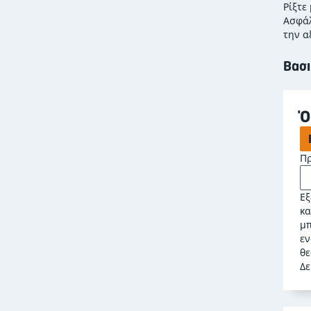
Ρίξτε
Ασφάλ
την α
Βασι
Ό
Το Ar
μπορέ
αυτό
Π
καζί
Εξ
κα
μπ
εν
θε
Δε