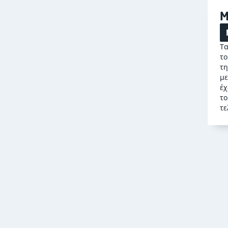
Μ
Τα
το
τη
με
έχ
το
τε