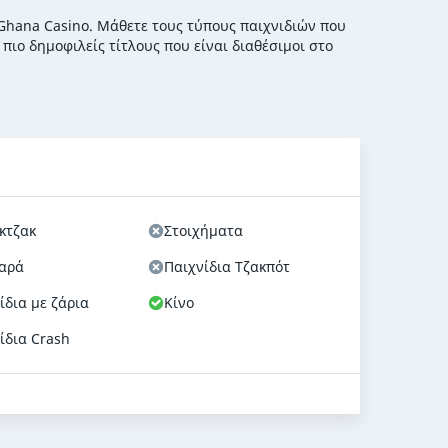
 Ghana Casino. Μάθετε τους τύπους παιχνιδιών που
πιο δημοφιλείς τίτλους που είναι διαθέσιμοι στο
κτζακ
Στοιχήματα
αρά
Παιχνίδια Τζακπότ
ίδια με ζάρια
Κίνο
ίδια Crash