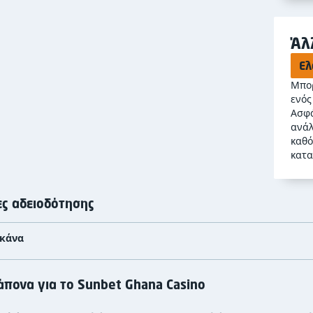
Άλ
Ελ
Μπορ
ενός
Ασφά
ανάλ
καθό
κατα
ς αδειοδότησης
κάνα
πονα για το Sunbet Ghana Casino