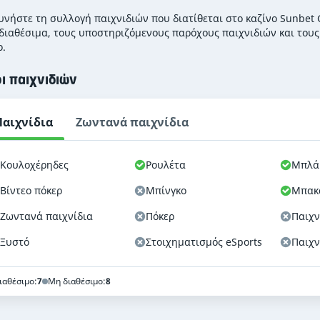
υνήστε τη συλλογή παιχνιδιών που διατίθεται στο καζίνο Sunbet
 διαθέσιμα, τους υποστηριζόμενους παρόχους παιχνιδιών και τους 
ο.
ι παιχνιδιών
Παιχνίδια
Ζωντανά παιχνίδια
Κουλοχέρηδες
Ρουλέτα
Μπλά
Βίντεο πόκερ
Μπίνγκο
Μπακ
Ζωντανά παιχνίδια
Πόκερ
Παιχν
Ξυστό
Στοιχηματισμός eSports
Παιχν
ιαθέσιμο:
7
Μη διαθέσιμο:
8