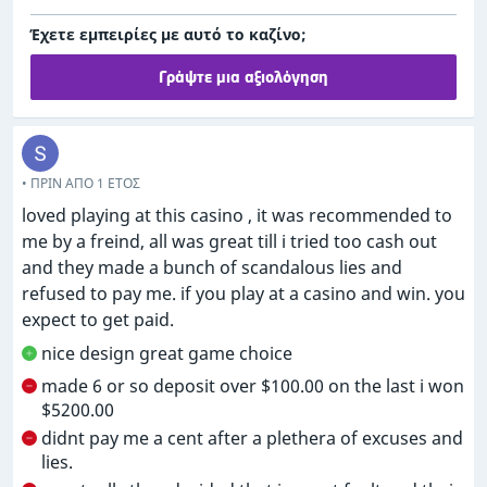
Έχετε εμπειρίες με αυτό το καζίνο;
Γράψτε μια αξιολόγηση
• ΠΡΙΝ ΑΠΌ 1 ΈΤΟΣ
loved playing at this casino , it was recommended to
me by a freind, all was great till i tried too cash out
and they made a bunch of scandalous lies and
refused to pay me. if you play at a casino and win. you
expect to get paid.
nice design great game choice
made 6 or so deposit over $100.00 on the last i won
$5200.00
didnt pay me a cent after a plethera of excuses and
lies.