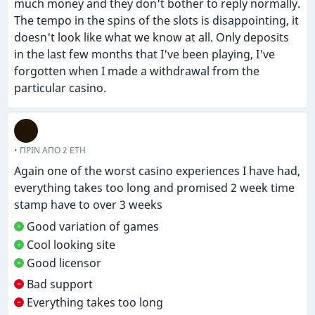
much money and they don't bother to reply normally.
The tempo in the spins of the slots is disappointing, it
doesn't look like what we know at all. Only deposits
in the last few months that I've been playing, I've
forgotten when I made a withdrawal from the
particular casino.
• ΠΡΙΝ ΑΠΌ 2 ΈΤΗ
Again one of the worst casino experiences I have had,
everything takes too long and promised 2 week time
stamp have to over 3 weeks
Good variation of games
Cool looking site
Good licensor
Bad support
Everything takes too long