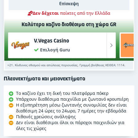
Επίσκεψη
Δεν δέχεται
παίκτες από την Ελλάδα
Καλύτερα καζίνο διαθέσιμα στη χώρα GR
V.Vegas Casino
Επιλογή Guru
+21. Κίνδυνος εθισμού και απώλειας περιουσίας. Γραμμή βοήθειας ΚΕΘΕΑ: 1114.
Πλεονεκτήματα και μειονεκτήματα
Το καζίνο έχει τη δική του πλατφόρμα πόκερ
Υπάρχουν διαθέσιμα παιχνίδια με ζωντανό κρουπιέρη
Η εξυπηρέτηση μέσω ζωντανής συνομιλίας δεν είναι
διαθέσιμη 24 ώρες το 24ωρο, 7 ημέρες την εβδομάδα
Πιθανές χρεώσεις ανάληψης
Δεν είναι διαθέσιμοι όλοι οι πάροχοι παιχνιδιών για
όλες τις χώρες