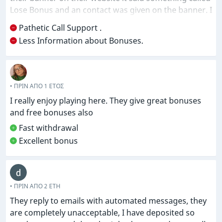
Lose Bonus and an contact was given on the banner. I
tried to calling them but in first they don't answered
Pathetic Call Support .
but second time they answered and as Proceed
Less Information about Bonuses.
further their support asked what brings you here I
said I want to know about that new bonus something
that's on website , She keep me asking which I
answered I don't know exactly but I give her a hint,
• ΠΡΙΝ ΑΠΌ 1 ΈΤΟΣ
but still she doesn't understood. So the call went like
I really enjoy playing here. They give great bonuses
this and I didn't get a answer properly from her. So
and free bonuses also
there support is pathetic. All people out there please
Fast withdrawal
look it out before joining.
Excellent bonus
• ΠΡΙΝ ΑΠΌ 2 ΈΤΗ
They reply to emails with automated messages, they
are completely unacceptable, I have deposited so