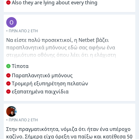
Also they are lying about every thing
• ΠΡΙΝ ΑΠΌ 2 ΈΤΗ
Να είστε πολύ προσεκτικοί, η Netbet βάζει
παραπλανητικά μπόνους εδώ σας αφήνω ένα
στιγμιότυπο οθόνης όπου λέει ότι η ελάχιστη
κατάθεση είναι 20 πέσος όταν στους Όρους και
Τίποτα
Προϋποθέσεις λέει ότι πρέπει να είναι 400 πέσος
Παραπλανητικό μπόνους
και αυτό είναι εξαπάτηση, ένας έμπιστος κάνει την
Τρομερή εξυπηρέτηση πελατών
κατάθεση και εσείς θέλουν να διεκδικήσουν το
εξαπατημένα παιχνίδια
μπόνους και σου λένε ότι είναι 400 πέσος και ότι
αυτά τα είκοσι είναι 20 ευρώ και γιατί θέλω σε ευρώ
αν παίζω στο Μεξικό όχι στην Ευρώπη είναι πολύ
κακοί και δεν μου διόρθωσαν το πρόβλημα ούτε
• ΠΡΙΝ ΑΠΌ 2 ΈΤΗ
έδωσαν εμένα το μπόνους
Στην πραγματικότητα, νόμιζα ότι ήταν ένα υπέροχο
καζίνο. Σήμερα είχα όρεξη να παίξω και κατέθεσα 50