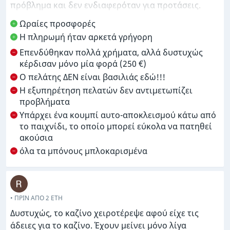
πρόβλημα και δεν ενδιαφερόταν για προτάσεις.
Όπως σε κάθε διαδικτυακό καζίνο, υπάρχει το
Ωραίες προσφορές
κουμπί «24ωρο διάλειμμα παιχνιδιού».
Η πληρωμή ήταν αρκετά γρήγορη
Τα καζίνο που γνωρίζω έχουν πάντα το κουμπί στην
Επενδύθηκαν πολλά χρήματα, αλλά δυστυχώς
κορυφή της εικόνας (σελίδα), στη NetBet είναι
κέρδισαν μόνο μία φορά (250 €)
ακριβώς κάτω από το παιχνίδι.
Ο πελάτης ΔΕΝ είναι βασιλιάς εδώ!!!
Μου έχει συμβεί αρκετές φορές να ήθελα να πατήσω
Η εξυπηρέτηση πελατών δεν αντιμετωπίζει
το κουμπί του στοιχήματος στο παιχνίδι, αλλά
προβλήματα
δυστυχώς έχασα κάτι και πάτησα το κουμπί
Υπάρχει ένα κουμπί αυτο-αποκλεισμού κάτω από
κλειδώματος.
το παιχνίδι, το οποίο μπορεί εύκολα να πατηθεί
Δεν μπορώ να φανταστώ ότι είμαι ο μόνος στον
ακούσια
οποίο έχει συμβεί αυτό;!
όλα τα μπόνους μπλοκαρισμένα
Το ότι δεν μπορούσα να παίξω για 24 ώρες δεν με
ενοχλεί πια.
Αυτό όμως που δεν γίνεται είναι να μπλοκάρονται
τα πλήρη μπόνους μου (μπόνους γενεθλίων,
• ΠΡΙΝ ΑΠΌ 2 ΈΤΗ
κάλτσες δώρων, όλα... ακόμα και προσφορές!!!
Δυστυχώς, το καζίνο χειροτέρεψε αφού είχε τις
Επικοινώνησα με την εξυπηρέτηση πελατών σχετικά
άδειες για το καζίνο. Έχουν μείνει μόνο λίγα
με αυτό για να μάθω τι συμβαίνει και μου είπαν ότι