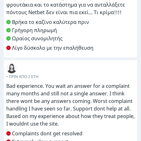
φρουτάκια και το κατάστημα για να ανταλλάξετε
είχα αποκλειστεί από προσφορές και μπόνους.
πόντους Netbet δεν είναι πια εκεί... Τι κρίμα!!!!
Ουάαααααασ
Όταν θέλησα να επισημάνω ξανά αυτό το κουμπί
Βρήκα το καζίνο καλύτερα πριν
κλειδώματος 24 ωρών και να δω αν δεν θα ήταν
Γρήγορη πληρωμή
δυνατό να το μετακινήσω όπως συμβαίνει σε άλλα
Ωραίος συνομιλητής
διαδικτυακά καζίνο, δεν υπήρξε απάντηση.
Λίγο δύσκολο με την επαλήθευση
Την πρώτη φορά που πάτησα ακούσια αυτό το
ανόητο κουμπί, το επεσήμανα ήδη στην
εξυπηρέτηση πελατών.
Τη δεύτερη φορά όλα τα μπόνους και οι προσφορές
• ΠΡΙΝ ΑΠΌ 2 ΈΤΗ
μπλοκαρίστηκαν.
Bad experience. You wait an answer for a complaint
Η ΚΔ επικοινώνησε ξανά μαζί μου, παραπονέθηκε
many months and still not a single answer. I think
και ζήτησε λύση/διευκρίνιση του προβλήματος,
there wont be any answers coming. Worst complaint
ήθελα τα μπόνους μου πίσω ή τουλάχιστον μια
handling I have seen so far. Support dont help at all.
μικρή αποζημίωση.
Based on my experience about how they treat people,
Αλλά όχι.
I wouldnt use the site.
Όταν έκλεισα τον λογαριασμό παίκτη μου στο NB, η
Complaints dont get resolved
KD με ρώτησε γιατί.