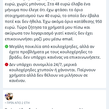
ευρώ, χωρίς μπόνους. Στα 48 ευρώ έλαβα ένα
μήνυμα που έλεγε ότι έχω φτάσει το όριο
στοιχηματισμού των 40 ευρώ, το οποίο δεν έβαλα
ποτέ και δεν ήθελα. Έχω ακόμα όριο κατάθεσης 950
ευρώ. Τώρα ζήτησα τα χρήματά μου πίσω και
ακύρωσα τον λογαριασμό γιατί κανείς δεν έχει
επικοινωνήσει μαζί μου μέσω email.
Μεγάλη ποικιλία από κουλοχέρηδες, αλλά αν
έχετε προβλήματα με τους κουλοχέρηδες το
βράδυ, δεν υπάρχει κανένας να επικοινωνήσετε.
Δεν υπάρχει συνομιλία 24/7, μερικά
κουλοχέρηδες χτυπούν ή χάνονται. Παίρνουν
χρήματα αλλά δεν θέλουν να μιλήσουν σε
κανέναν.
• ΠΡΙΝ ΑΠΌ 2 ΈΤΗ