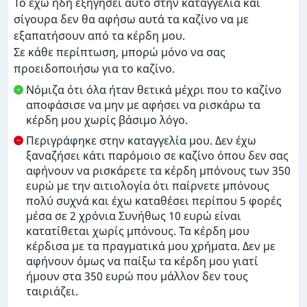
Το έχω ήδη εξηγήσει αυτό στην καταγγελία και
σίγουρα δεν θα αφήσω αυτά τα καζίνο να με
εξαπατήσουν από τα κέρδη μου.
Σε κάθε περίπτωση, μπορώ μόνο να σας
προειδοποιήσω για το καζίνο.
Νόμιζα ότι όλα ήταν θετικά μέχρι που το καζίνο
αποφάσισε να μην με αφήσει να ρισκάρω τα
κέρδη μου χωρίς βάσιμο λόγο.
Περιγράφηκε στην καταγγελία μου. Δεν έχω
ξαναζήσει κάτι παρόμοιο σε καζίνο όπου δεν σας
αφήνουν να ρισκάρετε τα κέρδη μπόνους των 350
ευρώ με την αιτιολογία ότι παίρνετε μπόνους
πολύ συχνά και έχω καταθέσει περίπου 5 φορές
μέσα σε 2 χρόνια Συνήθως 10 ευρώ είναι
κατατίθεται χωρίς μπόνους. Τα κέρδη μου
κέρδισα με τα πραγματικά μου χρήματα. Δεν με
αφήνουν όμως να παίξω τα κέρδη μου γιατί
ήμουν στα 350 ευρώ που μάλλον δεν τους
ταιριάζει.