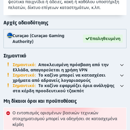
ψεύτικα παιχνίδια ή άδειες, κακή ή καθόλου υποστήριξη
πελατών, δίκτυο επίγειων καταστημάτων, κ.λπ.
Αρχές αδειοδότησης
Curaçao (Curaçao Gaming
Επαληθευμένη
Authority)
Σημαντικό
Σημαντικό:
Αποκλεισμένη πρόσβαση από την
Ελλάδα, απαγορεύεται η χρήση VPN
Σημαντικό:
Το καζίνο μπορεί να κατασχέσει
χρήματα από αδρανείς λογαριασμούς
Σημαντικό:
Το καζίνο εφαρμόζει όρια ανάληψης
στα κέρδη προοδευτικού τζακπότ
Μη δίκαιοι όροι και προϋποθέσεις
Ο εντοπισμός ορισμένων βασικών τεχνικών
στοιχηματισμού μπορεί να οδηγήσει σε κατασχεμένα
κέρδη