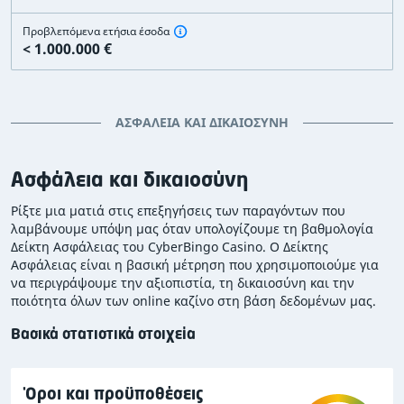
Σύμφωνα με τις έρευνες και τους υπολογισμούς μας,
Προβλεπόμενα ετήσια έσοδα
< 1.000.000 €
το CyberBingo Casino είναι ένα
μικρότερο online
καζίνο
όσον αφορά τα συνολικά έσοδα. Ανήκει σε μια
ομάδα συσχετιζόμενων καζίνο. Ωστόσο, η ομάδα αυτή
είναι ακόμη αρκετά μικρή, ακόμη και όταν
ΑΣΦΆΛΕΙΑ ΚΑΙ ΔΙΚΑΙΟΣΎΝΗ
αξιολογείται σε συνολικό επίπεδο. Τα έσοδα ενός
καζίνο είναι ένας σημαντικός παράγοντας, καθώς τα
Ασφάλεια και δικαιοσύνη
μεγαλύτερα καζίνο δεν έχουν συνήθως πρόβλημα να
πληρώνουν τα μεγάλα κέρδη, ενώ τα μικρότερα καζίνο
Ρίξτε μια ματιά στις επεξηγήσεις των παραγόντων που
ενδεχομένως να μην μπορούν να σας πληρώσουν αν
λαμβάνουμε υπόψη μας όταν υπολογίζουμε τη βαθμολογία
καταφέρετε να κερδίσετε ένα μεγάλο ποσό.
Δείκτη Ασφάλειας του CyberBingo Casino. Ο Δείκτης
Ασφάλειας είναι η βασική μέτρηση που χρησιμοποιούμε για
Αυτή τη στιγμή, έχουμε
να περιγράψουμε την αξιοπιστία, τη δικαιοσύνη και την
4 άμεσα παράπονα για το
ποιότητα όλων των online καζίνο στη βάση δεδομένων μας.
συγκεκριμένο καζίνο
στη βάση δεδομένων μας,
καθώς και
7 παράπονα για κάποια άλλα
Βασικά στατιστικά στοιχεία
συσχετιζόμενα καζίνο
. Εξαιτίας αυτών των
παραπόνων, δώσαμε σε αυτό το καζίνο
11.227
αρνητικούς πόντους συνολικά
Όροι και προϋποθέσεις
, από τους οποίους οι