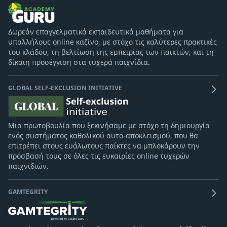
Δωρεάν επαγγελματικά εκπαιδευτικά μαθήματα για
υπαλλήλους online καζίνο, με στόχο τις καλύτερες πρακτικές
του κλάδου, τη βελτίωση της εμπειρίας των παικτών, και τη
δίκαιη προσέγγιση στα τυχερά παιχνίδια.
GLOBAL SELF-EXCLUSION INITIATIVE
Μια πρωτοβουλία που ξεκινήσαμε με στόχο τη δημιουργία
ενός συστήματος καθολικού αυτο-αποκλεισμού, που θα
επιτρέπει στους ευάλωτους παίκτες να μπλοκάρουν την
πρόσβασή τους σε όλες τις ευκαιρίες online τυχερών
παιχνιδιών.
GAMTEGRITY