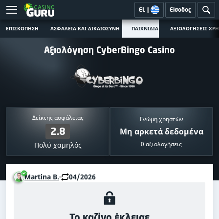
EL
|
Είσοδος
ΕΠΙΣΚΌΠΗΣΗ
ΑΣΦΆΛΕΙΑ ΚΑΙ ΔΙΚΑΙΟΣΎΝΗ
ΠΑΙΧΝΊΔΙΑ
ΑΞΙΟΛΟΓΉΣΕΙΣ ΧΡ
Αξιολόγηση CyberBingo Casino
Δείκτης ασφάλειας
Γνώμη χρηστών
2.8
Μη αρκετά δεδομένα
0 αξιολογήσεις
Πολύ χαμηλός
Martina B.
04/2026
Το καζίνο έκλεισε