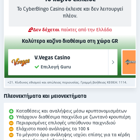
Το CyberBingo Casino έκλεισε και δεν λειτουργεί
πλέον.
Δεν δέχεται
παίκτες από την Ελλάδα
Καλύτερα καζίνο διαθέσιμα στη χώρα GR
V.Vegas Casino
Επιλογή Guru
+21. Κίνδυνος εθισμού και απώλειας περιουσίας. Γραμμή βοήθειας ΚΕΘΕΑ: 1114.
Πλεονεκτήματα και μειονεκτήματα
Καταθέσεις και αναλήψεις μέσω κρυπτονομισμάτων
Υπάρχουν διαθέσιμα παιχνίδια με ζωντανό κρουπιέρη
Περιορισμένες επιλογές υπεύθυνου παιχνιδιού
Ελάχιστο ποσό ανάληψης τα 100 $
Το μέγιστο όριο ανάληψης ισχύει επίσης για τα κέρδη