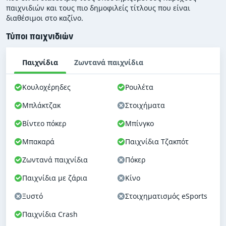
παιχνιδιών και τους πιο δημοφιλείς τίτλους που είναι
διαθέσιμοι στο καζίνο.
Τύποι παιχνιδιών
Παιχνίδια
Ζωντανά παιχνίδια
Κουλοχέρηδες
Ρουλέτα
Μπλάκτζακ
Στοιχήματα
Βίντεο πόκερ
Μπίνγκο
Μπακαρά
Παιχνίδια Τζακπότ
Ζωντανά παιχνίδια
Πόκερ
Παιχνίδια με ζάρια
Κίνο
Ξυστό
Στοιχηματισμός eSports
Παιχνίδια Crash