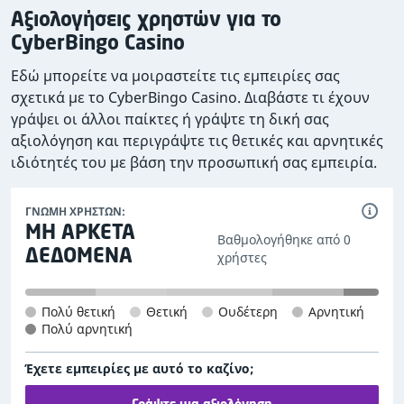
Αξιολογήσεις χρηστών για το
CyberBingo Casino
Εδώ μπορείτε να μοιραστείτε τις εμπειρίες σας
σχετικά με το CyberBingo Casino. Διαβάστε τι έχουν
γράψει οι άλλοι παίκτες ή γράψτε τη δική σας
αξιολόγηση και περιγράψτε τις θετικές και αρνητικές
ιδιότητές του με βάση την προσωπική σας εμπειρία.
ΓΝΏΜΗ ΧΡΗΣΤΏΝ:
ΜΗ ΑΡΚΕΤΆ
Βαθμολογήθηκε από 0
ΔΕΔΟΜΈΝΑ
χρήστες
Πολύ θετική
Θετική
Ουδέτερη
Αρνητική
Πολύ αρνητική
Έχετε εμπειρίες με αυτό το καζίνο;
Γράψτε μια αξιολόγηση