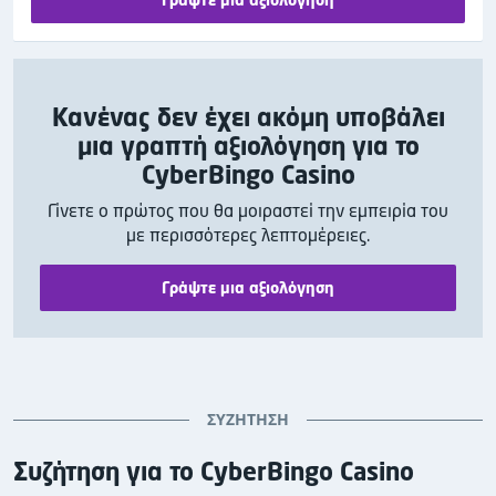
Κανένας δεν έχει ακόμη υποβάλει
μια γραπτή αξιολόγηση για το
CyberBingo Casino
Γίνετε ο πρώτος που θα μοιραστεί την εμπειρία του
με περισσότερες λεπτομέρειες.
Γράψτε μια αξιολόγηση
ΣΥΖΉΤΗΣΗ
Συζήτηση για το CyberBingo Casino