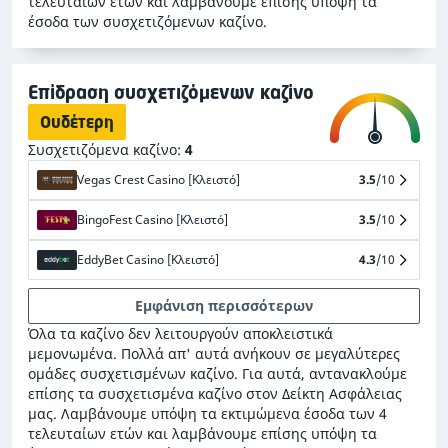
τελευταίων ετών και λαμβάνουμε επίσης υπόψη τα
αυτό έχει πολύ χαμηλό Δείκτη ασφάλειας. Δεν σας
έσοδα των συσχετιζόμενων καζίνο.
προτείνουμε να παίξετε σε αυτό το καζίνο και σας
συμβουλεύουμε να το αποφύγετε.
Επίδραση συσχετιζόμενων καζίνο
Ουδέτερη
Συσχετιζόμενα καζίνο:
4
Vegas Crest Casino [
Κλειστό
]
3.5
/10
BingoFest Casino [
Κλειστό
]
3.5
/10
EddyBet Casino [
Κλειστό
]
4.3
/10
Εμφάνιση περισσότερων
Όλα τα καζίνο δεν λειτουργούν αποκλειστικά
μεμονωμένα. Πολλά απ' αυτά ανήκουν σε μεγαλύτερες
ομάδες συσχετισμένων καζίνο. Για αυτά, αντανακλούμε
επίσης τα συσχετισμένα καζίνο στον Δείκτη Ασφάλειας
μας. Λαμβάνουμε υπόψη τα εκτιμώμενα έσοδα των 4
τελευταίων ετών και λαμβάνουμε επίσης υπόψη τα