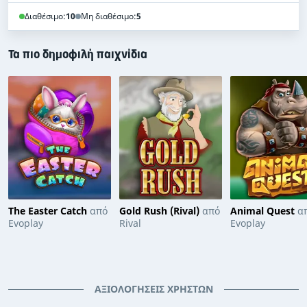
Διαθέσιμο:
10
Μη διαθέσιμο:
5
Τα πιο δημοφιλή παιχνίδια
The Easter Catch
από
Gold Rush (Rival)
από
Animal Quest
α
Evoplay
Rival
Evoplay
ΑΞΙΟΛΟΓΉΣΕΙΣ ΧΡΗΣΤΏΝ