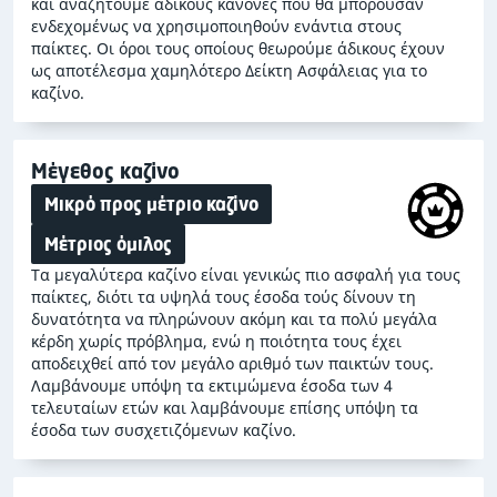
και αναζητούμε άδικους κανόνες που θα μπορούσαν
παραπόνων, δώσαμε σε αυτό το καζίνο
5.468
ενδεχομένως να χρησιμοποιηθούν ενάντια στους
αρνητικούς πόντους συνολικά
, από τους οποίους οι
παίκτες. Οι όροι τους οποίους θεωρούμε άδικους έχουν
3.856
αφορούν συσχετιζόμενα καζίνο. Μπορείτε να
ως αποτέλεσμα χαμηλότερο Δείκτη Ασφάλειας για το
βρείτε περισσότερες πληροφορίες σχετικά με όλα τα
καζίνο.
παράπονα και τους αρνητικούς πόντους στο τμήμα
«Επεξήγηση του Δείκτη ασφάλειας» αυτής της
αξιολόγησης.
Μέγεθος καζίνο
Μικρό προς μέτριο καζίνο
Όπως καταλαβαίνετε από όλες τις πληροφορίες που
συλλέξαμε στην αξιολόγησή μας για το ZigZag777
Μέτριος όμιλος
Casino, αυτό το καζίνο έχει χαμηλό Δείκτη ασφάλειας.
Τα μεγαλύτερα καζίνο είναι γενικώς πιο ασφαλή για τους
Δεν σας προτείνουμε να παίξετε σε αυτό το καζίνο και
παίκτες, διότι τα υψηλά τους έσοδα τούς δίνουν τη
σας συμβουλεύουμε να το αποφύγετε.
δυνατότητα να πληρώνουν ακόμη και τα πολύ μεγάλα
κέρδη χωρίς πρόβλημα, ενώ η ποιότητα τους έχει
αποδειχθεί από τον μεγάλο αριθμό των παικτών τους.
Λαμβάνουμε υπόψη τα εκτιμώμενα έσοδα των 4
τελευταίων ετών και λαμβάνουμε επίσης υπόψη τα
έσοδα των συσχετιζόμενων καζίνο.