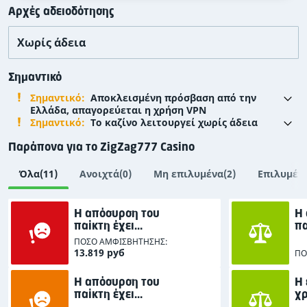
Αρχές αδειοδότησης
Χωρίς άδεια
Σημαντικό
Σημαντικό:
Αποκλεισμένη πρόσβαση από την
Ελλάδα, απαγορεύεται η χρήση VPN
Σημαντικό:
Το καζίνο λειτουργεί χωρίς άδεια
Παράπονα για το ZigZag777 Casino
Όλα
(11)
Ανοιχτά
(0)
Μη επιλυμένα
(2)
Επιλυμέν
Η απόσυρση του
Η 
παίκτη έχει
πα
καθυστερήσει.
κα
ΠΟΣΟ ΑΜΦΙΣΒΗΤΗΣΗΣ:
13.819 руб
ΠΟ
Η απόσυρση του
Η 
παίκτη έχει
χρ
καθυστερήσει.
κα