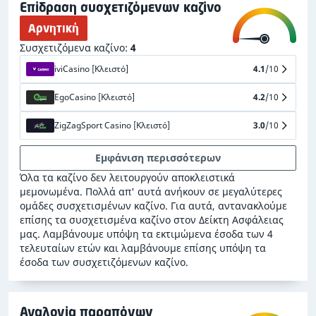
Επίδραση συσχετιζόμενων καζίνο
Αρνητική
Συσχετιζόμενα καζίνο:
4
iviCasino [
Κλειστό
]
4.1
/10
EgoCasino [
Κλειστό
]
4.2
/10
ZigZagSport Casino [
Κλειστό
]
3.0
/10
Εμφάνιση περισσότερων
Όλα τα καζίνο δεν λειτουργούν αποκλειστικά
μεμονωμένα. Πολλά απ' αυτά ανήκουν σε μεγαλύτερες
ομάδες συσχετισμένων καζίνο. Για αυτά, αντανακλούμε
επίσης τα συσχετισμένα καζίνο στον Δείκτη Ασφάλειας
μας. Λαμβάνουμε υπόψη τα εκτιμώμενα έσοδα των 4
τελευταίων ετών και λαμβάνουμε επίσης υπόψη τα
έσοδα των συσχετιζόμενων καζίνο.
Αναλογία παραπόνων