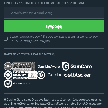
ΓΊΝΕΤΕ ΣΥΝΔΡΟΜΗΤΈΣ ΣΤΟ ΕΝΗΜΕΡΩΤΙΚΌ ΔΕΛΤΊΟ ΜΑΣ
Εισαγάγετε το email σας
Εγγραφή
Είμαι τουλάχιστον 18 χρονών και επιτρέπεται από τον
νόμο να παίξω σε καζίνο
ΠΑΊΖΕΤΕ ΥΠΕΎΘΥΝΑ ΚΑΙ ΜΕ ΜΈΤΡΟ.
Η Casino Guru είναι ένας ανεξάρτητος ιστότοπος πληροφοριών σχετικά
με online καζίνο και online παιχνίδια καζίνο, ο οποίος δεν ελέγχεται από
κανέναν διαχειριστή στοιχηματισμού ή άλλον οργανισμό. Όλες οι