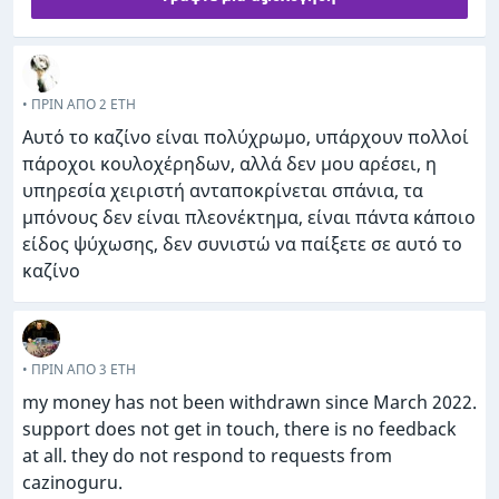
• ΠΡΙΝ ΑΠΌ 2 ΈΤΗ
Αυτό το καζίνο είναι πολύχρωμο, υπάρχουν πολλοί
πάροχοι κουλοχέρηδων, αλλά δεν μου αρέσει, η
υπηρεσία χειριστή ανταποκρίνεται σπάνια, τα
μπόνους δεν είναι πλεονέκτημα, είναι πάντα κάποιο
είδος ψύχωσης, δεν συνιστώ να παίξετε σε αυτό το
καζίνο
• ΠΡΙΝ ΑΠΌ 3 ΈΤΗ
my money has not been withdrawn since March 2022.
support does not get in touch, there is no feedback
at all. they do not respond to requests from
сazinoguru.