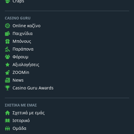
Craps
CASINO GURU
Online καζίνο
Παιχνίδια
Μπόνους
Παράπονα
Φόρουμ
Αξιολογήσεις
ZOOMin
News
Casino Guru Awards
ΣΧΕΤΙΚΆ ΜΕ ΕΜΆΣ
Σχετικά με εμάς
Ιστορικό
Ομάδα