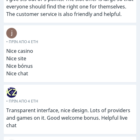
everyone should find the right one for themselves.
The customer service is also friendly and helpful.
• ΠΡΙΝ ΑΠΌ 4 ΈΤΗ
Nice casino
Nice site
Nice bónus
Nice chat
• ΠΡΙΝ ΑΠΌ 4 ΈΤΗ
Transparent interface, nice design. Lots of providers
and games on it. Good welcome bonus. Helpful live
chat