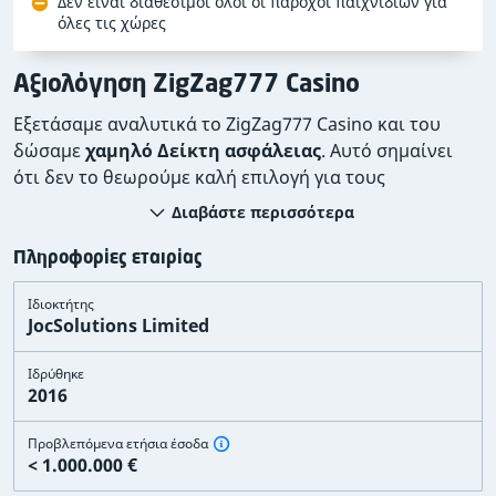
Δεν είναι διαθέσιμοι όλοι οι πάροχοι παιχνιδιών για
όλες τις χώρες
Αξιολόγηση ZigZag777 Casino
Εξετάσαμε αναλυτικά το ZigZag777 Casino και του
δώσαμε
χαμηλό Δείκτη ασφάλειας
. Αυτό σημαίνει
ότι δεν το θεωρούμε καλή επιλογή για τους
περισσότερους παίκτες. Στην αξιολόγησή μας, λάβαμε
Διαβάστε περισσότερα
υπόψη μας τα παράπονα των παικτών του καζίνο, τα
εκτιμώμενα έσοδα, την άδεια, τη γνησιότητα των
Πληροφορίες εταιρίας
παιχνιδιών, την ποιότητα της εξυπηρέτησης πελατών,
Ιδιοκτήτης
το πόσο δίκαιοι είναι οι όροι και οι προϋποθέσεις, τα
JocSolutions Limited
όρια ανάληψης και κέρδους, καθώς και άλλους
παράγοντες. Το ZigZag777 Casino
σχετίζεται και με
Ιδρύθηκε
άλλα online καζίνο
, τα οποία παρατίθενται
2016
παρακάτω, και η αξιολόγησή του επηρεάζεται
αρνητικά από αυτά. Διαβάστε την πλήρη αξιολόγησή
Προβλεπόμενα ετήσια έσοδα
< 1.000.000 €
μας παρακάτω, για να μάθετε περισσότερα σχετικά με