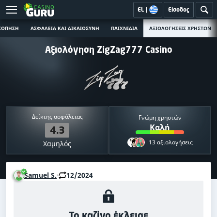
EL
|
Είσοδος
ΚΌΠΗΣΗ
ΑΣΦΆΛΕΙΑ ΚΑΙ ΔΙΚΑΙΟΣΎΝΗ
ΠΑΙΧΝΊΔΙΑ
ΑΞΙΟΛΟΓΉΣΕΙΣ ΧΡΗΣΤΏΝ
Αξιολόγηση ZigZag777 Casino
Δείκτης ασφάλειας
Γνώμη χρηστών
Καλή
4.3
13 αξιολογήσεις
Χαμηλός
Samuel S.
12/2024
Το καζίνο έκλεισε