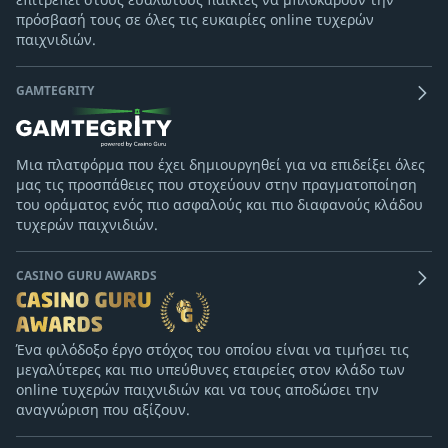
πρόσβασή τους σε όλες τις ευκαιρίες online τυχερών
παιχνιδιών.
GAMTEGRITY
Μια πλατφόρμα που έχει δημιουργηθεί για να επιδείξει όλες
μας τις προσπάθειες που στοχεύουν στην πραγματοποίηση
του οράματος ενός πιο ασφαλούς και πιο διαφανούς κλάδου
τυχερών παιχνιδιών.
CASINO GURU AWARDS
Ένα φιλόδοξο έργο στόχος του οποίου είναι να τιμήσει τις
μεγαλύτερες και πιο υπεύθυνες εταιρείες στον κλάδο των
online τυχερών παιχνιδιών και να τους αποδώσει την
αναγνώριση που αξίζουν.