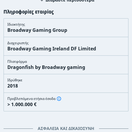
να επισημάνουμε. Στην αξιολόγησή μας, λάβαμε
υπόψη μας τα παράπονα των παικτών του καζίνο, τα
Πληροφορίες εταιρίας
εκτιμώμενα έσοδα, την άδεια, τη γνησιότητα των
Ιδιοκτήτης
παιχνιδιών, την ποιότητα της εξυπηρέτησης πελατών,
Broadway Gaming Group
το πόσο δίκαιοι είναι οι όροι και οι προϋποθέσεις, τα
όρια ανάληψης και κέρδους, καθώς και άλλους
Διαχειριστής
παράγοντες. Διαβάστε την πλήρη αξιολόγησή μας
Broadway Gaming Ireland DF Limited
παρακάτω, για να μάθετε περισσότερα σχετικά με
αυτό το καζίνο.
Πλατφόρμα
Dragonfish by Broadway gaming
Σύμφωνα με τις έρευνες και τους υπολογισμούς μας,
το Womans Own Bingo Casino είναι ένα
online καζίνο
Ιδρύθηκε
2018
μεσαίου μεγέθους
όσον αφορά τα συνολικά έσοδα. Τα
έσοδα ενός καζίνο είναι ένας σημαντικός παράγοντας,
Προβλεπόμενα ετήσια έσοδα
καθώς τα μεγαλύτερα καζίνο δεν έχουν συνήθως
> 1.000.000 €
πρόβλημα να πληρώνουν τα μεγάλα κέρδη, ενώ τα
μικρότερα καζίνο ενδεχομένως να μην μπορούν να
σας πληρώσουν αν καταφέρετε να κερδίσετε ένα
ΑΣΦΆΛΕΙΑ ΚΑΙ ΔΙΚΑΙΟΣΎΝΗ
μεγάλο ποσό.