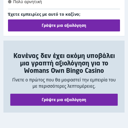
Πολύ αρνητική
Έχετε εμπειρίες με αυτό το καζίνο;
Γράψτε μια αξιολόγηση
Κανένας δεν έχει ακόμη υποβάλει
μια γραπτή αξιολόγηση για το
Womans Own Bingo Casino
Γίνετε ο πρώτος που θα μοιραστεί την εμπειρία του
με περισσότερες λεπτομέρειες.
Γράψτε μια αξιολόγηση