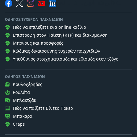
Θέλουμε να κατανοείτε τα τυχερά παιχνίδια.
ΟΔΗΓΌΣ ΤΥΧΕΡΏΝ ΠΑΙΧΝΙΔΙΏΝ
Πώς να επιλέξετε ένα online καζίνο
Επιστροφή στον Παίκτη (RTP) και διακύμανση
Μπόνους και προσφορές
Κώδικας δικαιοσύνης τυχερών παιχνιδιών
Υπεύθυνος στοιχηματισμός και εθισμός στον τζόγο
ΟΔΗΓΌΣ ΠΑΙΧΝΙΔΙΏΝ
Κουλοχέρηδες
Ρουλέτα
Μπλακτζάκ
Πώς να παίξετε Βίντεο Πόκερ
Μπακαρά
Craps