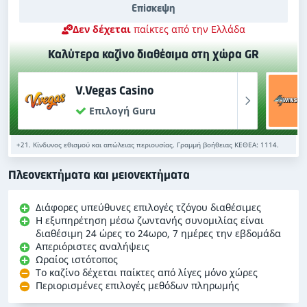
Επίσκεψη
Δεν δέχεται
παίκτες από την Ελλάδα
Καλύτερα καζίνο διαθέσιμα στη χώρα GR
V.Vegas Casino
Επιλογή Guru
+21. Κίνδυνος εθισμού και απώλειας περιουσίας. Γραμμή βοήθειας ΚΕΘΕΑ: 1114.
Πλεονεκτήματα και μειονεκτήματα
Διάφορες υπεύθυνες επιλογές τζόγου διαθέσιμες
Η εξυπηρέτηση μέσω ζωντανής συνομιλίας είναι
διαθέσιμη 24 ώρες το 24ωρο, 7 ημέρες την εβδομάδα
Απεριόριστες αναλήψεις
Ωραίος ιστότοπος
Το καζίνο δέχεται παίκτες από λίγες μόνο χώρες
Περιορισμένες επιλογές μεθόδων πληρωμής