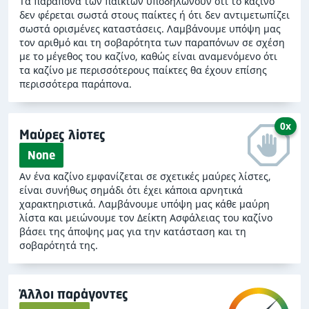
Τα παράπονα των παικτών υποδηλώνουν ότι το καζίνο
δεν φέρεται σωστά στους παίκτες ή ότι δεν αντιμετωπίζει
σωστά ορισμένες καταστάσεις. Λαμβάνουμε υπόψη μας
τον αριθμό και τη σοβαρότητα των παραπόνων σε σχέση
με το μέγεθος του καζίνο, καθώς είναι αναμενόμενο ότι
τα καζίνο με περισσότερους παίκτες θα έχουν επίσης
περισσότερα παράπονα.
0x
Μαύρες λίστες
None
Αν ένα καζίνο εμφανίζεται σε σχετικές μαύρες λίστες,
είναι συνήθως σημάδι ότι έχει κάποια αρνητικά
χαρακτηριστικά. Λαμβάνουμε υπόψη μας κάθε μαύρη
λίστα και μειώνουμε τον Δείκτη Ασφάλειας του καζίνο
βάσει της άποψης μας για την κατάσταση και τη
σοβαρότητά της.
Άλλοι παράγοντες