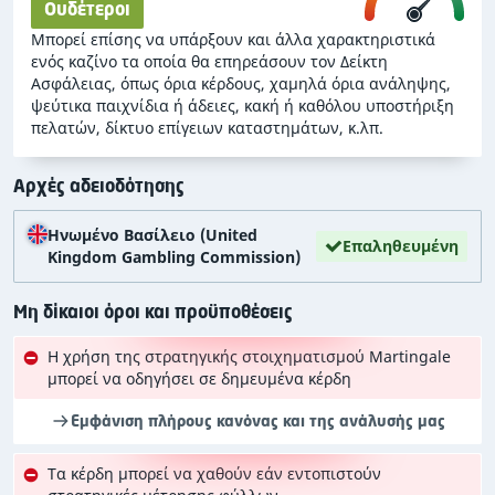
Ουδέτεροι
Μπορεί επίσης να υπάρξουν και άλλα χαρακτηριστικά
ενός καζίνο τα οποία θα επηρεάσουν τον Δείκτη
Ασφάλειας, όπως όρια κέρδους, χαμηλά όρια ανάληψης,
ψεύτικα παιχνίδια ή άδειες, κακή ή καθόλου υποστήριξη
πελατών, δίκτυο επίγειων καταστημάτων, κ.λπ.
Αρχές αδειοδότησης
Ηνωμένο Βασίλειο (United
Επαληθευμένη
Kingdom Gambling Commission)
Μη δίκαιοι όροι και προϋποθέσεις
Η χρήση της στρατηγικής στοιχηματισμού Martingale
μπορεί να οδηγήσει σε δημευμένα κέρδη
Εμφάνιση πλήρους κανόνας και της ανάλυσής μας
Τα κέρδη μπορεί να χαθούν εάν εντοπιστούν