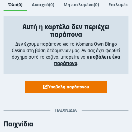
Όλα
(0)
Ανοιχτά
(0)
Μη επιλυμένα
(0)
Επιλυμένα
Αυτή η καρτέλα δεν περιέχει
παράπονα
Δεν έχουμε παράπονα για το Womans Own Bingo
Casino στη βάση δεδομένων μας. Αν σας έχει φερθεί
άσχημα αυτό το καζίνο, μπορείτε να
υποβάλετε ένα
παράπονο
.
Υποβολή παράπονου
ΠΑΙΧΝΊΔΙΑ
Παιχνίδια