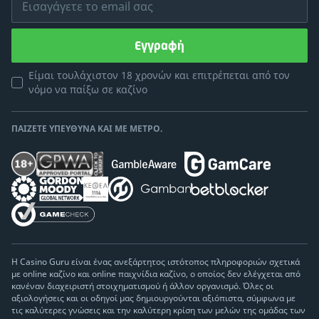
Εισαγάγετε το email σας
Εγγραφή
Είμαι τουλάχιστον 18 χρονών και επιτρέπεται από τον
νόμο να παίξω σε καζίνο
ΠΑΊΖΕΤΕ ΥΠΕΎΘΥΝΑ ΚΑΙ ΜΕ ΜΈΤΡΟ.
Η Casino Guru είναι ένας ανεξάρτητος ιστότοπος πληροφοριών σχετικά
με online καζίνο και online παιχνίδια καζίνο, ο οποίος δεν ελέγχεται από
κανέναν διαχειριστή στοιχηματισμού ή άλλον οργανισμό. Όλες οι
αξιολογήσεις και οι οδηγοί μας δημιουργούνται αξιόπιστα, σύμφωνα με
τις καλύτερες γνώσεις και την καλύτερη κρίση των μελών της ομάδας των