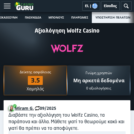
EL
|
Είσοδος
ΔΙΚΑΙΟΣΎΝΗ
ΠΑΙΧΝΊΔΙΑ
ΜΠΌΝΟΥΣ
ΠΛΗΡΩΜΈΣ
ΥΠΟΣΤΉΡΙΞΗ ΠΕΛΑΤΏΝ
Αξιολόγηση Wolfz Casino
Δείκτης ασφάλειας
Γνώμη χρηστών
3.5
Μη αρκετά δεδομένα
0 αξιολογήσεις
Χαμηλός
Miram G.
09/2025
Διαβάστε την αξιολόγηση του Wolfz Casino, τα
παράπονα και άλλα. Μάθετε γιατί το θεωρούμε κακό και
γιατί θα πρέπει να το αποφύγετε.