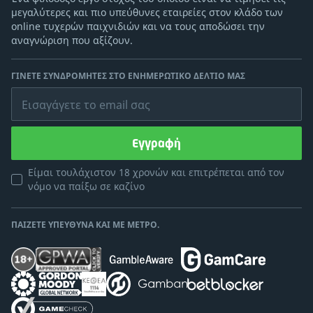
μεγαλύτερες και πιο υπεύθυνες εταιρείες στον κλάδο των
online τυχερών παιχνιδιών και να τους αποδώσει την
αναγνώριση που αξίζουν.
ΓΊΝΕΤΕ ΣΥΝΔΡΟΜΗΤΈΣ ΣΤΟ ΕΝΗΜΕΡΩΤΙΚΌ ΔΕΛΤΊΟ ΜΑΣ
Εισαγάγετε το email σας
Εγγραφή
Είμαι τουλάχιστον 18 χρονών και επιτρέπεται από τον
νόμο να παίξω σε καζίνο
ΠΑΊΖΕΤΕ ΥΠΕΎΘΥΝΑ ΚΑΙ ΜΕ ΜΈΤΡΟ.