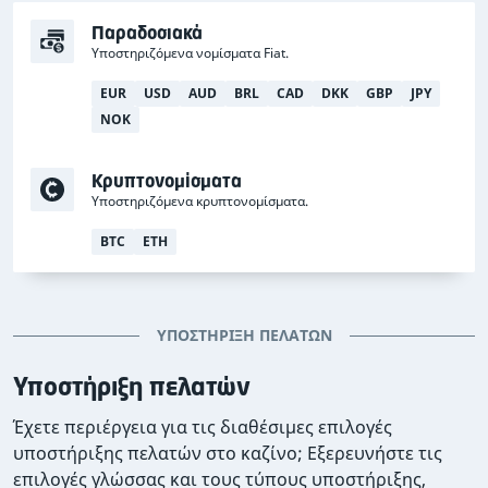
Παραδοσιακά
Υποστηριζόμενα νομίσματα Fiat.
EUR
USD
AUD
BRL
CAD
DKK
GBP
JPY
NOK
Κρυπτονομίσματα
Υποστηριζόμενα κρυπτονομίσματα.
BTC
ETH
ΥΠΟΣΤΉΡΙΞΗ ΠΕΛΑΤΏΝ
Υποστήριξη πελατών
Έχετε περιέργεια για τις διαθέσιμες επιλογές
υποστήριξης πελατών στο καζίνο; Εξερευνήστε τις
επιλογές γλώσσας και τους τύπους υποστήριξης,