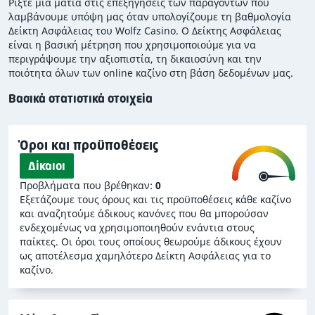
Ρίξτε μια ματιά στις επεξηγήσεις των παραγόντων που
περισσότερες πληροφορίες σχετικά με το παράπονο
λαμβάνουμε υπόψη μας όταν υπολογίζουμε τη βαθμολογία
και τους αρνητικούς πόντους στο τμήμα «Επεξήγηση
Δείκτη Ασφάλειας του Wolfz Casino. Ο Δείκτης Ασφάλειας
του Δείκτη ασφάλειας» αυτής της αξιολόγησης.
είναι η βασική μέτρηση που χρησιμοποιούμε για να
περιγράψουμε την αξιοπιστία, τη δικαιοσύνη και την
Το Wolfz Casino δεν έχει υποστήριξη πελατών.
ποιότητα όλων των online καζίνο στη βάση δεδομένων μας.
Θεωρούμε ότι αυτό είναι ένα μεγάλο πρόβλημα, διότι
Βασικά στατιστικά στοιχεία
δεν υπάρχει δυνατότητα επικοινωνίας με
οποιονδήποτε από το καζίνο, που σημαίνει ότι δεν
είναι δυνατή η επίλυση οποιουδήποτε ζητήματος
Όροι και προϋποθέσεις
μπορεί να προκύψει.
Δίκαιοι
Όπως καταλαβαίνετε από όλες τις πληροφορίες που
Προβλήματα που βρέθηκαν:
0
συλλέξαμε στην αξιολόγησή μας για το Wolfz Casino,
Εξετάζουμε τους όρους και τις προϋποθέσεις κάθε καζίνο
και αναζητούμε άδικους κανόνες που θα μπορούσαν
αυτό το καζίνο έχει χαμηλό Δείκτη ασφάλειας. Δεν σας
ενδεχομένως να χρησιμοποιηθούν ενάντια στους
προτείνουμε να παίξετε σε αυτό το καζίνο και σας
παίκτες. Οι όροι τους οποίους θεωρούμε άδικους έχουν
συμβουλεύουμε να το αποφύγετε.
ως αποτέλεσμα χαμηλότερο Δείκτη Ασφάλειας για το
καζίνο.