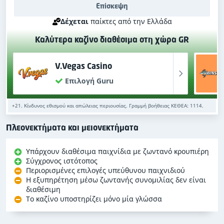
Επίσκεψη
Δέχεται
παίκτες από την Ελλάδα
Καλύτερα καζίνο διαθέσιμα στη χώρα GR
V.Vegas Casino
Επιλογή Guru
+21. Κίνδυνος εθισμού και απώλειας περιουσίας. Γραμμή βοήθειας ΚΕΘΕΑ: 1114.
Πλεονεκτήματα και μειονεκτήματα
Υπάρχουν διαθέσιμα παιχνίδια με ζωντανό κρουπιέρη
Σύγχρονος ιστότοπος
Περιορισμένες επιλογές υπεύθυνου παιχνιδιού
Η εξυπηρέτηση μέσω ζωντανής συνομιλίας δεν είναι
διαθέσιμη
Το καζίνο υποστηρίζει μόνο μία γλώσσα