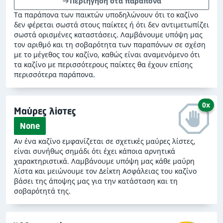
Περιήγηση στα παράπονα
Τα παράπονα των παικτών υποδηλώνουν ότι το καζίνο
δεν φέρεται σωστά στους παίκτες ή ότι δεν αντιμετωπίζει
σωστά ορισμένες καταστάσεις. Λαμβάνουμε υπόψη μας
τον αριθμό και τη σοβαρότητα των παραπόνων σε σχέση
με το μέγεθος του καζίνο, καθώς είναι αναμενόμενο ότι
τα καζίνο με περισσότερους παίκτες θα έχουν επίσης
περισσότερα παράπονα.
0x
Μαύρες λίστες
None
Αν ένα καζίνο εμφανίζεται σε σχετικές μαύρες λίστες,
είναι συνήθως σημάδι ότι έχει κάποια αρνητικά
χαρακτηριστικά. Λαμβάνουμε υπόψη μας κάθε μαύρη
λίστα και μειώνουμε τον Δείκτη Ασφάλειας του καζίνο
βάσει της άποψης μας για την κατάσταση και τη
σοβαρότητά της.