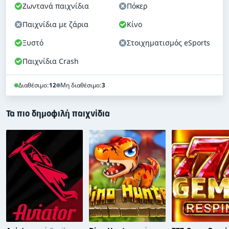
Ζωντανά παιχνίδια
Πόκερ
Παιχνίδια με ζάρια
Κίνο
Ξυστό
Στοιχηματισμός eSports
Παιχνίδια Crash
Διαθέσιμο:
12
Μη διαθέσιμο:
3
Τα πιο δημοφιλή παιχνίδια