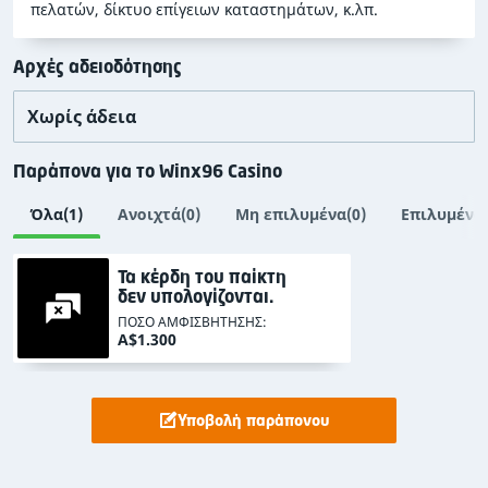
πελατών, δίκτυο επίγειων καταστημάτων, κ.λπ.
Αρχές αδειοδότησης
Χωρίς άδεια
Παράπονα για το Winx96 Casino
Όλα
(1)
Ανοιχτά
(0)
Μη επιλυμένα
(0)
Επιλυμένα
Τα κέρδη του παίκτη
δεν υπολογίζονται.
ΠΟΣΟ ΑΜΦΙΣΒΗΤΗΣΗΣ:
A$1.300
Υποβολή παράπονου