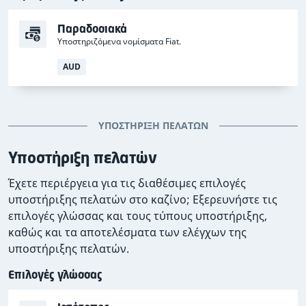
Παραδοσιακά
Υποστηριζόμενα νομίσματα Fiat.
AUD
ΥΠΟΣΤΉΡΙΞΗ ΠΕΛΑΤΏΝ
Υποστήριξη πελατών
Έχετε περιέργεια για τις διαθέσιμες επιλογές
υποστήριξης πελατών στο καζίνο; Εξερευνήστε τις
επιλογές γλώσσας και τους τύπους υποστήριξης,
καθώς και τα αποτελέσματα των ελέγχων της
υποστήριξης πελατών.
Επιλογές γλώσσας