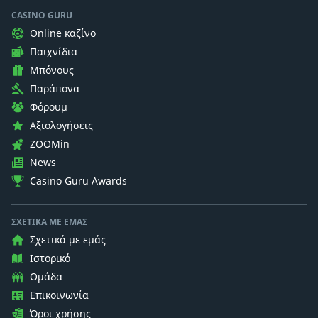
CASINO GURU
Online καζίνο
Παιχνίδια
Μπόνους
Παράπονα
Φόρουμ
Αξιολογήσεις
ZOOMin
News
Casino Guru Awards
ΣΧΕΤΙΚΆ ΜΕ ΕΜΆΣ
Σχετικά με εμάς
Ιστορικό
Ομάδα
Επικοινωνία
Όροι χρήσης