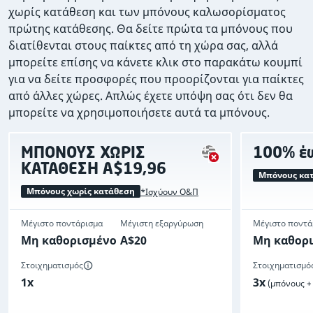
χωρίς κατάθεση και των μπόνους καλωσορίσματος
πρώτης κατάθεσης. Θα δείτε πρώτα τα μπόνους που
διατίθενται στους παίκτες από τη χώρα σας, αλλά
μπορείτε επίσης να κάνετε κλικ στο παρακάτω κουμπί
για να δείτε προσφορές που προορίζονται για παίκτες
από άλλες χώρες. Απλώς έχετε υπόψη σας ότι δεν θα
μπορείτε να χρησιμοποιήσετε αυτά τα μπόνους.
ΜΠΟΝΟΥΣ ΧΩΡΙΣ
100% έω
ΚΑΤΑΘΕΣΗ A$19,96
Μπόνους κα
Μπόνους χωρίς κατάθεση
*Ισχύουν Ο&Π
Μέγιστο ποντάρισμα
Μέγιστη εξαργύρωση
Μέγιστο ποντά
Μη καθορισμένο
A$20
Μη καθορ
Στοιχηματισμός
Στοιχηματισμό
1x
3x
(μπόνους +