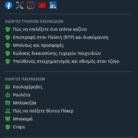
Θέλουμε να κατανοείτε τα τυχερά παιχνίδια.
ΟΔΗΓΌΣ ΤΥΧΕΡΏΝ ΠΑΙΧΝΙΔΙΏΝ
Πώς να επιλέξετε ένα online καζίνο
Επιστροφή στον Παίκτη (RTP) και διακύμανση
Μπόνους και προσφορές
Κώδικας δικαιοσύνης τυχερών παιχνιδιών
Υπεύθυνος στοιχηματισμός και εθισμός στον τζόγο
ΟΔΗΓΌΣ ΠΑΙΧΝΙΔΙΏΝ
Κουλοχέρηδες
Ρουλέτα
Μπλακτζάκ
Πώς να παίξετε Βίντεο Πόκερ
Μπακαρά
Craps