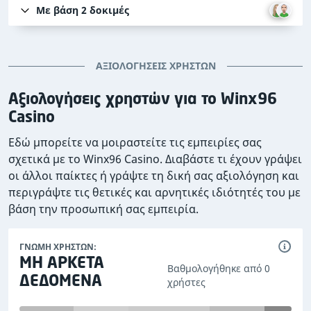
Με βάση
2
δοκιμές
ΑΞΙΟΛΟΓΉΣΕΙΣ ΧΡΗΣΤΏΝ
Αξιολογήσεις χρηστών για το Winx96
Casino
Εδώ μπορείτε να μοιραστείτε τις εμπειρίες σας
σχετικά με το Winx96 Casino. Διαβάστε τι έχουν γράψει
οι άλλοι παίκτες ή γράψτε τη δική σας αξιολόγηση και
περιγράψτε τις θετικές και αρνητικές ιδιότητές του με
βάση την προσωπική σας εμπειρία.
ΓΝΏΜΗ ΧΡΗΣΤΏΝ:
ΜΗ ΑΡΚΕΤΆ
Βαθμολογήθηκε από 0
ΔΕΔΟΜΈΝΑ
χρήστες