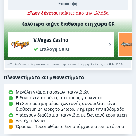
Επίσκεψη
Δεν δέχεται
παίκτες από την Ελλάδα
Καλύτερα καζίνο διαθέσιμα στη χώρα GR
V.Vegas Casino
Επιλογή Guru
+21. Κίνδυνος εθισμού και απώλειας περιουσίας. Γραμμή βοήθειας ΚΕΘΕΑ: 1114.
Πλεονεκτήματα και μειονεκτήματα
Μεγάλη γκάμα παρόχων παιχνιδιών
Ειδικά σχεδιασμένος ιστότοπος για κινητά
Η εξυπηρέτηση μέσω ζωντανής συνομιλίας είναι
διαθέσιμη 24 ώρες το 24ωρο, 7 ημέρες την εβδομάδα
Υπάρχουν διαθέσιμα παιχνίδια με ζωντανό κρουπιέρη
Δεν έχει άδεια
Όροι και Προϋποθέσεις δεν υπάρχουν στον ιστότοπο