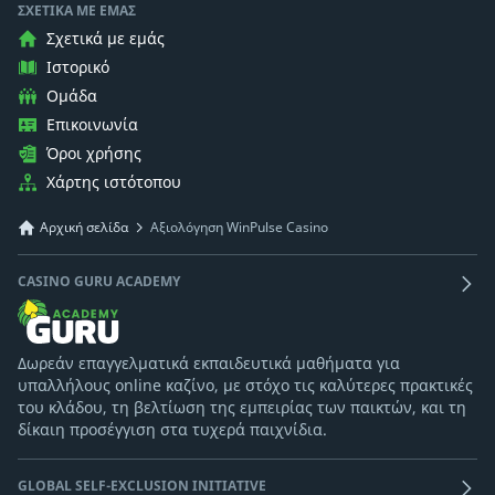
ΣΧΕΤΙΚΆ ΜΕ ΕΜΆΣ
Σχετικά με εμάς
Ιστορικό
Ομάδα
Επικοινωνία
Όροι χρήσης
Χάρτης ιστότοπου
Αρχική σελίδα
Αξιολόγηση WinPulse Casino
CASINO GURU ACADEMY
Δωρεάν επαγγελματικά εκπαιδευτικά μαθήματα για
υπαλλήλους online καζίνο, με στόχο τις καλύτερες πρακτικές
του κλάδου, τη βελτίωση της εμπειρίας των παικτών, και τη
δίκαιη προσέγγιση στα τυχερά παιχνίδια.
GLOBAL SELF-EXCLUSION INITIATIVE