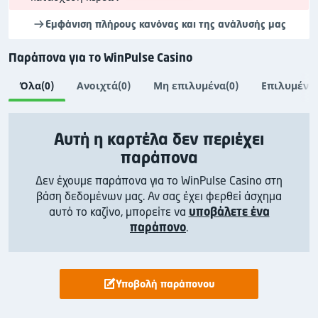
Εμφάνιση πλήρους κανόνας και της ανάλυσής μας
Παράπονα για το WinPulse Casino
Όλα
(0)
Ανοιχτά
(0)
Μη επιλυμένα
(0)
Επιλυμένα
Αυτή η καρτέλα δεν περιέχει
παράπονα
Δεν έχουμε παράπονα για το WinPulse Casino στη
βάση δεδομένων μας. Αν σας έχει φερθεί άσχημα
αυτό το καζίνο, μπορείτε να
υποβάλετε ένα
παράπονο
.
Υποβολή παράπονου