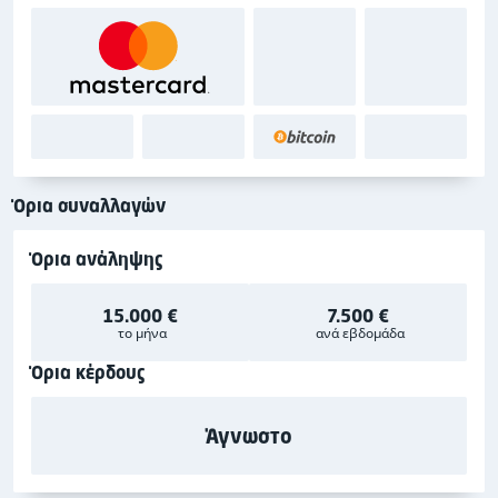
Όρια συναλλαγών
Όρια ανάληψης
15.000 €
7.500 €
το μήνα
ανά εβδομάδα
Όρια κέρδους
Άγνωστο