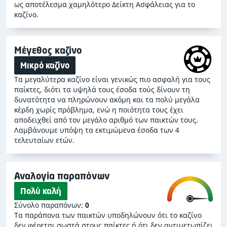
ως αποτέλεσμα χαμηλότερο Δείκτη Ασφάλειας για το
Το WinPulse Casino είναι ένα σχετικά νέο online
καζίνο.
καζίνο, που σημαίνει ότι είναι πολύ νωρίς για να
μπορέσουμε με σιγουριά να κρίνουμε αν είναι ένα
πολύ κακό καζίνο, ένα τέλειο καζίνο ή κάτι ενδιάμεσο.
Μέγεθος καζίνο
Γι’ αυτό, το επισημάναμε ως ένα νέο online καζίνο.
Μικρό καζίνο
Μόλις αποκτήσουμε περισσότερες πληροφορίες για
Τα μεγαλύτερα καζίνο είναι γενικώς πιο ασφαλή για τους
αυτό το καζίνο, θα επιστρέψουμε για να το
παίκτες, διότι τα υψηλά τους έσοδα τούς δίνουν τη
βαθμολογήσουμε «κανονικά».
δυνατότητα να πληρώνουν ακόμη και τα πολύ μεγάλα
κέρδη χωρίς πρόβλημα, ενώ η ποιότητα τους έχει
αποδειχθεί από τον μεγάλο αριθμό των παικτών τους.
Λαμβάνουμε υπόψη τα εκτιμώμενα έσοδα των 4
τελευταίων ετών.
Αναλογία παραπόνων
Πολύ καλή
Σύνολο παραπόνων:
0
Τα παράπονα των παικτών υποδηλώνουν ότι το καζίνο
δεν φέρεται σωστά στους παίκτες ή ότι δεν αντιμετωπίζει