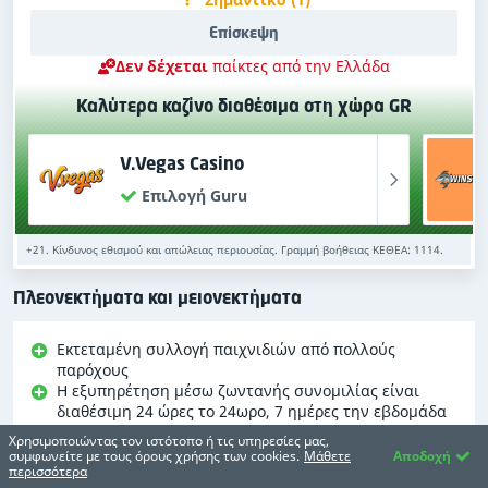
Επίσκεψη
Δεν δέχεται
παίκτες από την Ελλάδα
Καλύτερα καζίνο διαθέσιμα στη χώρα GR
V.Vegas Casino
Επιλογή Guru
+21. Κίνδυνος εθισμού και απώλειας περιουσίας. Γραμμή βοήθειας ΚΕΘΕΑ: 1114.
Πλεονεκτήματα και μειονεκτήματα
Εκτεταμένη συλλογή παιχνιδιών από πολλούς
παρόχους
Η εξυπηρέτηση μέσω ζωντανής συνομιλίας είναι
διαθέσιμη 24 ώρες το 24ωρο, 7 ημέρες την εβδομάδα
Περιορισμένες επιλογές υπεύθυνου παιχνιδιού
Χρησιμοποιώντας τον ιστότοπο ή τις υπηρεσίες μας,
Μερικά παράπονα δεν έχουν επιλυθεί
συμφωνείτε με τους όρους χρήσης των cookies.
Μάθετε
Αποδοχή
περισσότερα
Δεν είναι διαθέσιμοι όλοι οι πάροχοι παιχνιδιών για