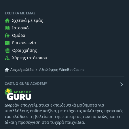
ΣΧΕΤΙΚΆ ΜΕ ΕΜΆΣ
Σχετικά με εμάς
Ιστορικό
Ομάδα
Επικοινωνία
Όροι χρήσης
Χάρτης ιστότοπου
Αρχική σελίδα
Αξιολόγηση WineBet Casino
CASINO GURU ACADEMY
Δωρεάν επαγγελματικά εκπαιδευτικά μαθήματα για
υπαλλήλους online καζίνο, με στόχο τις καλύτερες πρακτικές
του κλάδου, τη βελτίωση της εμπειρίας των παικτών, και τη
δίκαιη προσέγγιση στα τυχερά παιχνίδια.