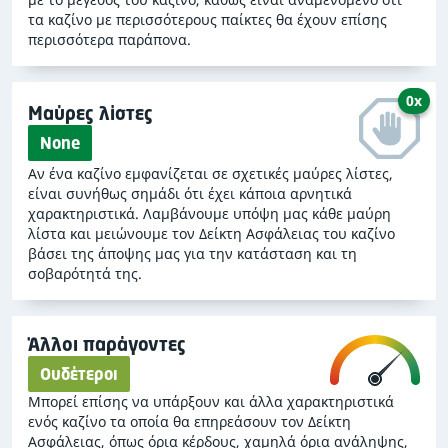
τα καζίνο με περισσότερους παίκτες θα έχουν επίσης
περισσότερα παράπονα.
0x
Μαύρες λίστες
None
Αν ένα καζίνο εμφανίζεται σε σχετικές μαύρες λίστες,
είναι συνήθως σημάδι ότι έχει κάποια αρνητικά
χαρακτηριστικά. Λαμβάνουμε υπόψη μας κάθε μαύρη
λίστα και μειώνουμε τον Δείκτη Ασφάλειας του καζίνο
βάσει της άποψης μας για την κατάσταση και τη
σοβαρότητά της.
Άλλοι παράγοντες
Ουδέτεροι
Μπορεί επίσης να υπάρξουν και άλλα χαρακτηριστικά
ενός καζίνο τα οποία θα επηρεάσουν τον Δείκτη
Ασφάλειας, όπως όρια κέρδους, χαμηλά όρια ανάληψης,