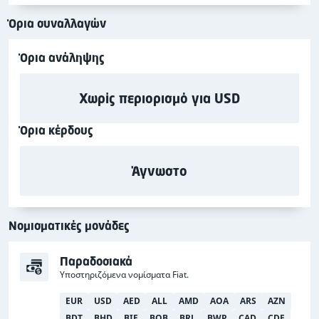
Όρια συναλλαγών
Όρια ανάληψης
Χωρίς περιορισμό για USD
Όρια κέρδους
Άγνωστο
Νομισματικές μονάδες
Παραδοσιακά
Υποστηριζόμενα νομίσματα Fiat.
EUR
USD
AED
ALL
AMD
AOA
ARS
AZN
BDT
BHD
BIF
BOB
BRL
BWP
CAD
CDF