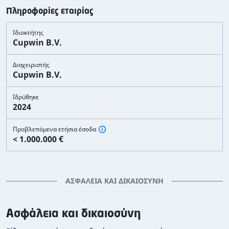
αξιολόγησή μας, λάβαμε υπόψη μας τα παράπονα των
Πληροφορίες εταιρίας
παικτών του καζίνο, τα εκτιμώμενα έσοδα, την άδεια,
Ιδιοκτήτης
τη γνησιότητα των παιχνιδιών, την ποιότητα της
Cupwin B.V.
εξυπηρέτησης πελατών, το πόσο δίκαιοι είναι οι όροι
και οι προϋποθέσεις, τα όρια ανάληψης και κέρδους,
Διαχειριστής
καθώς και άλλους παράγοντες. Διαβάστε την πλήρη
Cupwin B.V.
αξιολόγησή μας παρακάτω, για να μάθετε
περισσότερα σχετικά με αυτό το καζίνο.
Ιδρύθηκε
2024
Σύμφωνα με τις έρευνες και τους υπολογισμούς μας,
το WineBet Casino είναι ένα
μικρότερο online καζίνο
Προβλεπόμενα ετήσια έσοδα
< 1.000.000 €
όσον αφορά τα συνολικά έσοδα. Τα έσοδα ενός καζίνο
είναι ένας σημαντικός παράγοντας, καθώς τα
μεγαλύτερα καζίνο δεν έχουν συνήθως πρόβλημα να
πληρώνουν τα μεγάλα κέρδη, ενώ τα μικρότερα καζίνο
ΑΣΦΆΛΕΙΑ ΚΑΙ ΔΙΚΑΙΟΣΎΝΗ
ενδεχομένως να μην μπορούν να σας πληρώσουν αν
καταφέρετε να κερδίσετε ένα μεγάλο ποσό.
Ασφάλεια και δικαιοσύνη
Δεν βρήκαμε
κανένα σχετικό παράπονο
για αυτό το