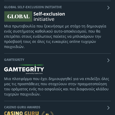
GLOBAL SELF-EXCLUSION INITIATIVE
Μια πρωτοβουλία που ξεκινήσαμε με στόχο τη δημιουργία
ενός συστήματος καθολικού αυτο-αποκλεισμού, που θα
επιτρέπει στους ευάλωτους παίκτες να μπλοκάρουν την
πρόσβασή τους σε όλες τις ευκαιρίες online τυχερών
παιχνιδιών.
GAMTEGRITY
Μια πλατφόρμα που έχει δημιουργηθεί για να επιδείξει όλες
μας τις προσπάθειες που στοχεύουν στην πραγματοποίηση
του οράματος ενός πιο ασφαλούς και πιο διαφανούς κλάδου
τυχερών παιχνιδιών.
CASINO GURU AWARDS