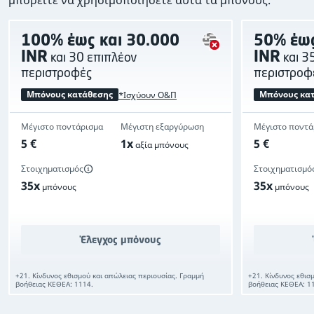
μπορείτε να χρησιμοποιήσετε αυτά τα μπόνους.
100% έως και 30.000
50% έως
INR
INR
και 30 επιπλέον
και 3
περιστροφές
περιστροφ
Μπόνους κατάθεσης
Μπόνους κα
*Ισχύουν Ο&Π
Μέγιστο ποντάρισμα
Μέγιστη εξαργύρωση
Μέγιστο ποντά
5 €
1x
5 €
αξία μπόνους
Στοιχηματισμός
Στοιχηματισμό
35x
35x
μπόνους
μπόνους
Έλεγχος μπόνους
+21. Κίνδυνος εθισμού και απώλειας περιουσίας. Γραμμή
+21. Κίνδυνος εθισ
βοήθειας ΚΕΘΕΑ: 1114.
βοήθειας ΚΕΘΕΑ: 1