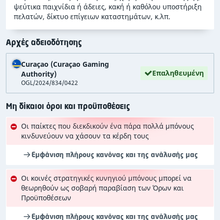
ψεύτικα παιχνίδια ή άδειες, κακή ή καθόλου υποστήριξη
πελατών, δίκτυο επίγειων καταστημάτων, κ.λπ.
Αρχές αδειοδότησης
Curaçao (Curaçao Gaming
Επαληθευμένη
Authority)
OGL/2024/834/0422
Μη δίκαιοι όροι και προϋποθέσεις
Οι παίκτες που διεκδικούν ένα πάρα πολλά μπόνους
κινδυνεύουν να χάσουν τα κέρδη τους
Εμφάνιση πλήρους κανόνας και της ανάλυσής μας
Οι κοινές στρατηγικές κυνηγιού μπόνους μπορεί να
θεωρηθούν ως σοβαρή παραβίαση των Όρων και
Προϋποθέσεων
Εμφάνιση πλήρους κανόνας και της ανάλυσής μας