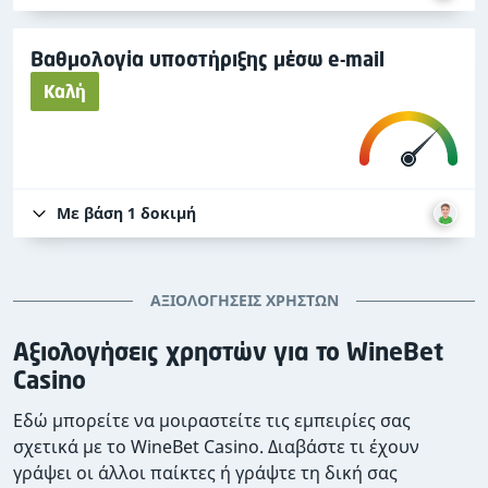
Βαθμολογία υποστήριξης μέσω e-mail
Καλή
Με βάση
1
δοκιμή
ΑΞΙΟΛΟΓΉΣΕΙΣ ΧΡΗΣΤΏΝ
Αξιολογήσεις χρηστών για το WineBet
Casino
Εδώ μπορείτε να μοιραστείτε τις εμπειρίες σας
σχετικά με το WineBet Casino. Διαβάστε τι έχουν
γράψει οι άλλοι παίκτες ή γράψτε τη δική σας