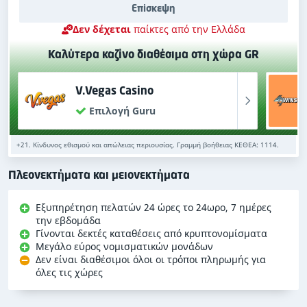
Επίσκεψη
Δεν δέχεται
παίκτες από την Ελλάδα
Καλύτερα καζίνο διαθέσιμα στη χώρα GR
V.Vegas Casino
Επιλογή Guru
+21. Κίνδυνος εθισμού και απώλειας περιουσίας. Γραμμή βοήθειας ΚΕΘΕΑ: 1114.
Πλεονεκτήματα και μειονεκτήματα
Εξυπηρέτηση πελατών 24 ώρες το 24ωρο, 7 ημέρες
την εβδομάδα
Γίνονται δεκτές καταθέσεις από κρυπτονομίσματα
Μεγάλο εύρος νομισματικών μονάδων
Δεν είναι διαθέσιμοι όλοι οι τρόποι πληρωμής για
όλες τις χώρες