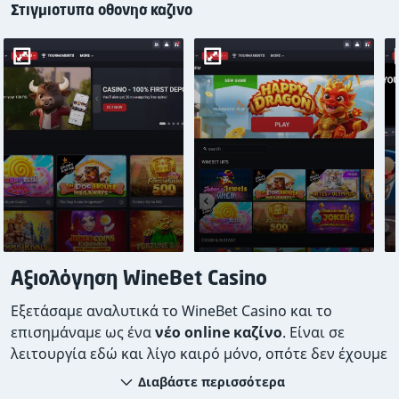
Στιγμιοτυπα οθονησ καζινο
Αξιολόγηση WineBet Casino
Εξετάσαμε αναλυτικά το WineBet Casino και το
επισημάναμε ως ένα
νέο online καζίνο
. Είναι σε
λειτουργία εδώ και λίγο καιρό μόνο, οπότε δεν έχουμε
αρκετά δεδομένα για να του δώσουμε έναν κανονικό
Διαβάστε περισσότερα
Δείκτη ασφάλειας όπως τα εδραιωμένα καζίνο. Στην