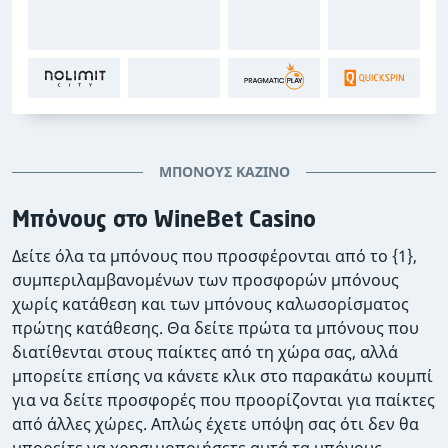
ΜΠΌΝΟΥΣ ΚΑΖΊΝΟ
Μπόνους στο WineBet Casino
Δείτε όλα τα μπόνους που προσφέρονται από το {1},
συμπεριλαμβανομένων των προσφορών μπόνους
χωρίς κατάθεση και των μπόνους καλωσορίσματος
πρώτης κατάθεσης. Θα δείτε πρώτα τα μπόνους που
διατίθενται στους παίκτες από τη χώρα σας, αλλά
μπορείτε επίσης να κάνετε κλικ στο παρακάτω κουμπί
για να δείτε προσφορές που προορίζονται για παίκτες
από άλλες χώρες. Απλώς έχετε υπόψη σας ότι δεν θα