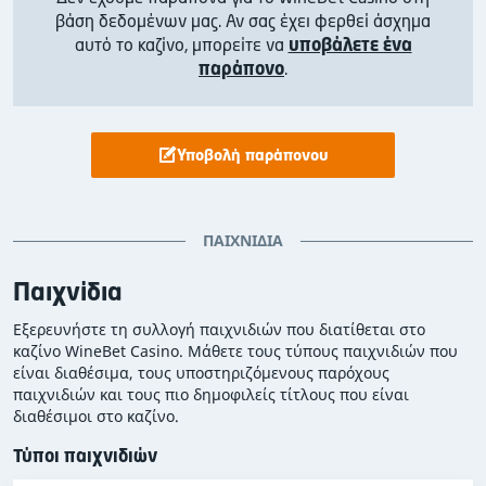
βάση δεδομένων μας. Αν σας έχει φερθεί άσχημα
αυτό το καζίνο, μπορείτε να
υποβάλετε ένα
παράπονο
.
Υποβολή παράπονου
ΠΑΙΧΝΊΔΙΑ
Παιχνίδια
Εξερευνήστε τη συλλογή παιχνιδιών που διατίθεται στο
καζίνο WineBet Casino. Μάθετε τους τύπους παιχνιδιών που
είναι διαθέσιμα, τους υποστηριζόμενους παρόχους
παιχνιδιών και τους πιο δημοφιλείς τίτλους που είναι
διαθέσιμοι στο καζίνο.
Τύποι παιχνιδιών