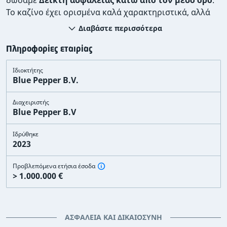
δώσαμε
Δείκτη ασφάλειας κάτω από τον μέσο όρο
.
Το καζίνο έχει ορισμένα καλά χαρακτηριστικά, αλλά
έχει επίσης πολλά αρνητικά χαρακτηριστικά εξαιτίας
Διαβάστε περισσότερα
των οποίων είναι καλύτερο να επιλέξετε ένα άλλο
καζίνο. Στην αξιολόγησή μας, λάβαμε υπόψη μας τα
Πληροφορίες εταιρίας
παράπονα των παικτών του καζίνο, τα εκτιμώμενα
Ιδιοκτήτης
έσοδα, την άδεια, τη γνησιότητα των παιχνιδιών, την
Blue Pepper B.V.
ποιότητα της εξυπηρέτησης πελατών, το πόσο δίκαιοι
είναι οι όροι και οι προϋποθέσεις, τα όρια ανάληψης
Διαχειριστής
και κέρδους, καθώς και άλλους παράγοντες. Διαβάστε
Blue Pepper B.V
την πλήρη αξιολόγησή μας παρακάτω, για να μάθετε
περισσότερα σχετικά με αυτό το καζίνο.
Ιδρύθηκε
2023
Σύμφωνα με τις έρευνες και τους υπολογισμούς μας,
το Wettigo Casino είναι ένα
μικρότερο online καζίνο
Προβλεπόμενα ετήσια έσοδα
> 1.000.000 €
όσον αφορά τα συνολικά έσοδα. Τα έσοδα ενός καζίνο
είναι ένας σημαντικός παράγοντας, καθώς τα
μεγαλύτερα καζίνο δεν έχουν συνήθως πρόβλημα να
πληρώνουν τα μεγάλα κέρδη, ενώ τα μικρότερα καζίνο
ΑΣΦΆΛΕΙΑ ΚΑΙ ΔΙΚΑΙΟΣΎΝΗ