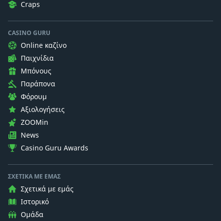
Craps
CASINO GURU
Online καζίνο
Παιχνίδια
Μπόνους
Παράπονα
Φόρουμ
Αξιολογήσεις
ZOOMin
News
Casino Guru Awards
ΣΧΕΤΙΚΆ ΜΕ ΕΜΆΣ
Σχετικά με εμάς
Ιστορικό
Ομάδα