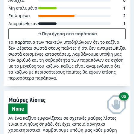
Ανοιχτά
0
Μη επιλυμένα
1
Επιλυμένα
2
Προειδοποίηση: Το Wettigo Casino έχει
Απορρίφθηκαν
1
εβδομαδιαίο όριο καθαρού κέρδους
Περιήγηση στα παράπονα
200.000 €.
Αυτό σημαίνει ότι το καθαρό
κέρδος σας δεν μπορεί να είναι μεγαλύτερο
Τα παράπονα των παικτών υποδηλώνουν ότι το καζίνο
δεν φέρεται σωστά στους παίκτες ή ότι δεν αντιμετωπίζει
από 200.000 € σε μία εβδομάδα, όπου το
σωστά ορισμένες καταστάσεις. Λαμβάνουμε υπόψη μας
«καθαρό κέρδος» ορίζεται ως η διαφορά
τον αριθμό και τη σοβαρότητα των παραπόνων σε σχέση
ανάμεσα στο σύνολο των κερδών σας και
με το μέγεθος του καζίνο, καθώς είναι αναμενόμενο ότι
των χρημάτων που ποντάρατε. Αν κερδίσετε
τα καζίνο με περισσότερους παίκτες θα έχουν επίσης
περισσότερα, δεν θα πάρετε τα χρήματα
περισσότερα παράπονα.
πάνω απ’ αυτό το όριο. Θεωρούμε ότι
οποιοδήποτε όριο κέρδους είναι εξαιρετικά
0x
Μαύρες λίστες
άδικο για τους παίκτες και αποτελεί αιτία
χαμηλότερης βαθμολογίας από εμάς για όλα
None
τα καζίνο που εφαρμόζουν αυτού του είδους
Αν ένα καζίνο εμφανίζεται σε σχετικές μαύρες λίστες,
τον περιορισμό, εκτός αν το όριο κέρδους
είναι συνήθως σημάδι ότι έχει κάποια αρνητικά
επιβάλλεται από εξωτερικούς παράγοντες,
χαρακτηριστικά. Λαμβάνουμε υπόψη μας κάθε μαύρη