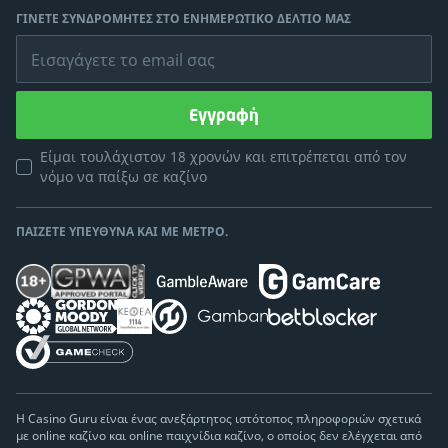
ΓΊΝΕΤΕ ΣΥΝΔΡΟΜΗΤΈΣ ΣΤΟ ΕΝΗΜΕΡΩΤΙΚΌ ΔΕΛΤΊΟ ΜΑΣ
Εισαγάγετε το email σας
Εγγραφή
Είμαι τουλάχιστον 18 χρονών και επιτρέπεται από τον
νόμο να παίξω σε καζίνο
ΠΑΊΖΕΤΕ ΥΠΕΎΘΥΝΑ ΚΑΙ ΜΕ ΜΈΤΡΟ.
Η Casino Guru είναι ένας ανεξάρτητος ιστότοπος πληροφοριών σχετικά
με online καζίνο και online παιχνίδια καζίνο, ο οποίος δεν ελέγχεται από