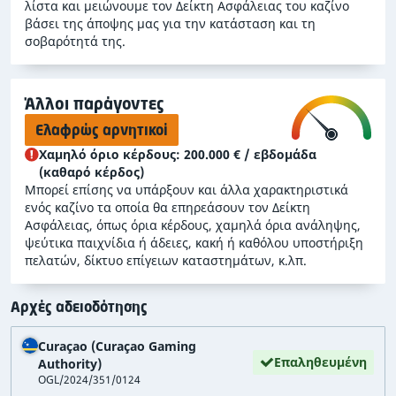
όπως π.χ. από τοπικές ρυθμιστικές αρχές.
λίστα και μειώνουμε τον Δείκτη Ασφάλειας του καζίνο
βάσει της άποψης μας για την κατάσταση και τη
σοβαρότητά της.
Όπως προαναφέραμε, έχουμε δώσει στο Wettigo
Casino Δείκτη ασφαλείας κάτω από τον μέσο όρο. Αυτό
σημαίνει ότι αν και δεν είναι ένα εντελώς κακό καζίνο,
Άλλοι παράγοντες
έχει ορισμένα αρνητικά χαρακτηριστικά εξαιτίας των
Ελαφρώς αρνητικοί
οποίων σάς συμβουλεύουμε να βρείτε ένα καλύτερο
Χαμηλό όριο κέρδους: 200.000 € / εβδομάδα
online καζίνο για παιχνίδι.
(καθαρό κέρδος)
Μπορεί επίσης να υπάρξουν και άλλα χαρακτηριστικά
ενός καζίνο τα οποία θα επηρεάσουν τον Δείκτη
Ασφάλειας, όπως όρια κέρδους, χαμηλά όρια ανάληψης,
ψεύτικα παιχνίδια ή άδειες, κακή ή καθόλου υποστήριξη
πελατών, δίκτυο επίγειων καταστημάτων, κ.λπ.
Αρχές αδειοδότησης
Curaçao (Curaçao Gaming
Επαληθευμένη
Authority)
OGL/2024/351/0124