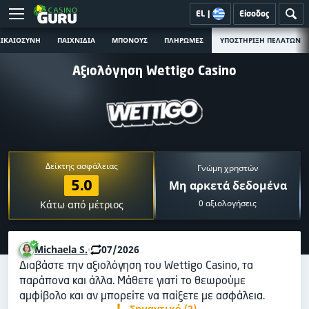
EL
|
Είσοδος
ΔΙΚΑΙΟΣΎΝΗ
ΠΑΙΧΝΊΔΙΑ
ΜΠΌΝΟΥΣ
ΠΛΗΡΩΜΈΣ
ΥΠΟΣΤΉΡΙΞΗ ΠΕΛΑΤΏΝ
Αξιολόγηση Wettigo Casino
Δείκτης ασφάλειας
Γνώμη χρηστών
5.0
Μη αρκετά δεδομένα
0 αξιολογήσεις
Κάτω από μέτριος
Michaela S.
07/2026
Διαβάστε την αξιολόγηση του Wettigo Casino, τα
παράπονα και άλλα. Μάθετε γιατί το θεωρούμε
αμφίβολο και αν μπορείτε να παίξετε με ασφάλεια.
Σημαντικό (2)