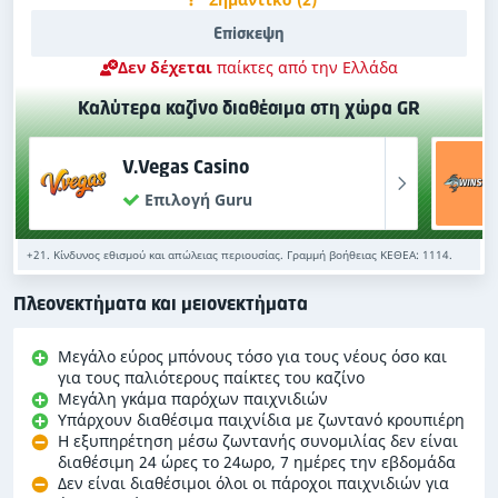
Επίσκεψη
Δεν δέχεται
παίκτες από την Ελλάδα
Καλύτερα καζίνο διαθέσιμα στη χώρα GR
V.Vegas Casino
Επιλογή Guru
+21. Κίνδυνος εθισμού και απώλειας περιουσίας. Γραμμή βοήθειας ΚΕΘΕΑ: 1114.
Πλεονεκτήματα και μειονεκτήματα
Μεγάλο εύρος μπόνους τόσο για τους νέους όσο και
για τους παλιότερους παίκτες του καζίνο
Μεγάλη γκάμα παρόχων παιχνιδιών
Υπάρχουν διαθέσιμα παιχνίδια με ζωντανό κρουπιέρη
Η εξυπηρέτηση μέσω ζωντανής συνομιλίας δεν είναι
διαθέσιμη 24 ώρες το 24ωρο, 7 ημέρες την εβδομάδα
Δεν είναι διαθέσιμοι όλοι οι πάροχοι παιχνιδιών για