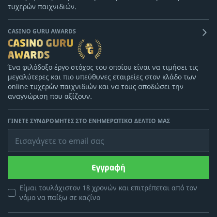
τυχερών παιχνιδιών.
CASINO GURU AWARDS
Ένα φιλόδοξο έργο στόχος του οποίου είναι να τιμήσει τις
μεγαλύτερες και πιο υπεύθυνες εταιρείες στον κλάδο των
online τυχερών παιχνιδιών και να τους αποδώσει την
αναγνώριση που αξίζουν.
ΓΊΝΕΤΕ ΣΥΝΔΡΟΜΗΤΈΣ ΣΤΟ ΕΝΗΜΕΡΩΤΙΚΌ ΔΕΛΤΊΟ ΜΑΣ
Εισαγάγετε το email σας
Εγγραφή
Είμαι τουλάχιστον 18 χρονών και επιτρέπεται από τον
νόμο να παίξω σε καζίνο