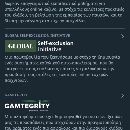
Δωρεάν επαγγελματικά εκπαιδευτικά μαθήματα για
υπαλλήλους online καζίνο, με στόχο τις καλύτερες πρακτικές
του κλάδου, τη βελτίωση της εμπειρίας των παικτών, και τη
δίκαιη προσέγγιση στα τυχερά παιχνίδια.
GLOBAL SELF-EXCLUSION INITIATIVE
Μια πρωτοβουλία που ξεκινήσαμε με στόχο τη δημιουργία
ενός συστήματος καθολικού αυτο-αποκλεισμού, που θα
επιτρέπει στους ευάλωτους παίκτες να μπλοκάρουν την
πρόσβασή τους σε όλες τις ευκαιρίες online τυχερών
παιχνιδιών.
GAMTEGRITY
Μια πλατφόρμα που έχει δημιουργηθεί για να επιδείξει όλες
μας τις προσπάθειες που στοχεύουν στην πραγματοποίηση
του οράματος ενός πιο ασφαλούς και πιο διαφανούς κλάδου