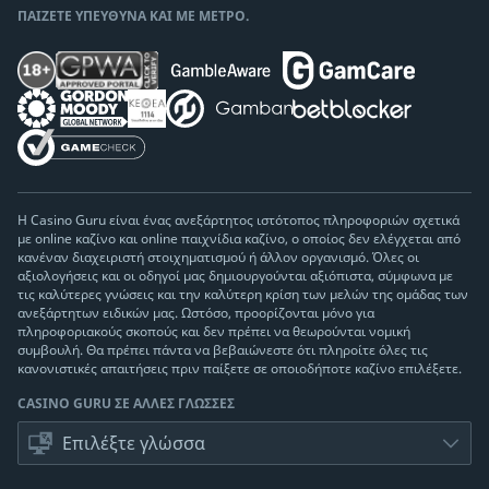
ΠΑΊΖΕΤΕ ΥΠΕΎΘΥΝΑ ΚΑΙ ΜΕ ΜΈΤΡΟ.
Η Casino Guru είναι ένας ανεξάρτητος ιστότοπος πληροφοριών σχετικά
με online καζίνο και online παιχνίδια καζίνο, ο οποίος δεν ελέγχεται από
κανέναν διαχειριστή στοιχηματισμού ή άλλον οργανισμό. Όλες οι
αξιολογήσεις και οι οδηγοί μας δημιουργούνται αξιόπιστα, σύμφωνα με
τις καλύτερες γνώσεις και την καλύτερη κρίση των μελών της ομάδας των
ανεξάρτητων ειδικών μας. Ωστόσο, προορίζονται μόνο για
πληροφοριακούς σκοπούς και δεν πρέπει να θεωρούνται νομική
συμβουλή. Θα πρέπει πάντα να βεβαιώνεστε ότι πληροίτε όλες τις
κανονιστικές απαιτήσεις πριν παίξετε σε οποιοδήποτε καζίνο επιλέξετε.
CASINO GURU ΣΕ ΆΛΛΕΣ ΓΛΏΣΣΕΣ
Επιλέξτε γλώσσα