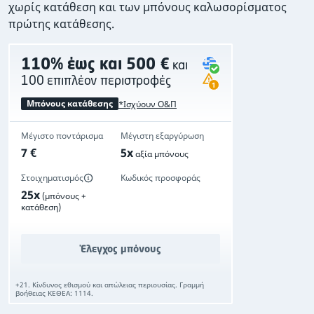
χωρίς κατάθεση και των μπόνους καλωσορίσματος
πρώτης κατάθεσης.
110% έως και 500 €
και
100 επιπλέον περιστροφές
1
Μπόνους κατάθεσης
*Ισχύουν Ο&Π
Μέγιστο ποντάρισμα
Μέγιστη εξαργύρωση
7 €
5x
αξία μπόνους
Στοιχηματισμός
Κωδικός προσφοράς
25x
(μπόνους +
κατάθεση)
Έλεγχος μπόνους
+21. Κίνδυνος εθισμού και απώλειας περιουσίας. Γραμμή
βοήθειας ΚΕΘΕΑ: 1114.