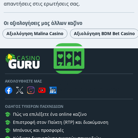
απαντήσεις στις ερωτήσεις σας.
Οι αξιολογήσεις μας άλλων καζίνο
Αξιολόγηση Malina Casino
Αξιολόγηση BDM Bet Casino
Casino Guru
ΑΚΟΛΟΥΘΉΣΤΕ ΜΑΣ
Θέλουμε να κατανοείτε τα τυχερά παιχνίδια.
ΟΔΗΓΌΣ ΤΥΧΕΡΏΝ ΠΑΙΧΝΙΔΙΏΝ
Πώς να επιλέξετε ένα online καζίνο
Επιστροφή στον Παίκτη (RTP) και διακύμανση
Μπόνους και προσφορές