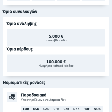
Όρια συναλλαγών
Όρια ανάληψης
5.000 €
ανά εβδομάδα
Όρια κέρδους
100.000 €
Ημερήσιο καθαρό κέρδος
Νομισματικές μονάδες
Παραδοσιακά
Υποστηριζόμενα νομίσματα Fiat.
EUR
USD
CAD
CHF
CZK
DKK
HUF
NOK