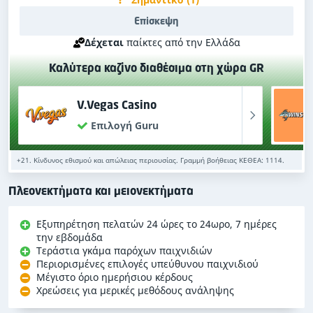
Επίσκεψη
Δέχεται
παίκτες από την Ελλάδα
Καλύτερα καζίνο διαθέσιμα στη χώρα GR
V.Vegas Casino
Επιλογή Guru
+21. Κίνδυνος εθισμού και απώλειας περιουσίας. Γραμμή βοήθειας ΚΕΘΕΑ: 1114.
Πλεονεκτήματα και μειονεκτήματα
Εξυπηρέτηση πελατών 24 ώρες το 24ωρο, 7 ημέρες
την εβδομάδα
Τεράστια γκάμα παρόχων παιχνιδιών
Περιορισμένες επιλογές υπεύθυνου παιχνιδιού
Μέγιστο όριο ημερήσιου κέρδους
Χρεώσεις για μερικές μεθόδους ανάληψης