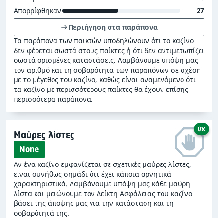
περιορισμό, εκτός αν το όριο κέρδους
Απορρίφθηκαν
27
επιβάλλεται από εξωτερικούς παράγοντες,
Περιήγηση στα παράπονα
όπως π.χ. από τοπικές ρυθμιστικές αρχές.
Τα παράπονα των παικτών υποδηλώνουν ότι το καζίνο
δεν φέρεται σωστά στους παίκτες ή ότι δεν αντιμετωπίζει
Όπως καταλαβαίνετε από όλες τις πληροφορίες που
σωστά ορισμένες καταστάσεις. Λαμβάνουμε υπόψη μας
συλλέξαμε στην αξιολόγησή μας για το Weltbet Casino,
τον αριθμό και τη σοβαρότητα των παραπόνων σε σχέση
αυτό το καζίνο έχει χαμηλό Δείκτη ασφάλειας. Δεν σας
με το μέγεθος του καζίνο, καθώς είναι αναμενόμενο ότι
τα καζίνο με περισσότερους παίκτες θα έχουν επίσης
προτείνουμε να παίξετε σε αυτό το καζίνο και σας
περισσότερα παράπονα.
συμβουλεύουμε να το αποφύγετε.
0x
Μαύρες λίστες
None
Αν ένα καζίνο εμφανίζεται σε σχετικές μαύρες λίστες,
είναι συνήθως σημάδι ότι έχει κάποια αρνητικά
χαρακτηριστικά. Λαμβάνουμε υπόψη μας κάθε μαύρη
λίστα και μειώνουμε τον Δείκτη Ασφάλειας του καζίνο
βάσει της άποψης μας για την κατάσταση και τη
σοβαρότητά της.