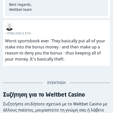
Best regards,
Weltbet team
• ΠΡΙΝ ΑΠΌ 3 ΈΤΗ
Worst sportsbook ever. They basically put all of your
stake into the bonus money - and then make up a
reason to deny you the bonus - thus keeping all of
your money. It's basically theft.
ΣΥΖΉΤΗΣΗ
Συζήτηση για το Weltbet Casino
Συζητήστε οτιδήποτε σχετικό με το Weltbet Casino με
άλλους παίκτες, μοιραστείτε τη γνώμη σας ή λάβετε