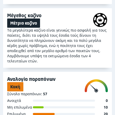
ιδιαίτερη προσοχή στους όρους και
προϋποθέσεις αυτού του καζίνο, αν αποφασίσετε
να παίξετε σε αυτό.
Μέγεθος καζίνο
Μέτριο καζίνο
Τα μεγαλύτερα καζίνο είναι γενικώς πιο ασφαλή για τους
Προειδοποίηση: Το Weltbet Casino έχει
παίκτες, διότι τα υψηλά τους έσοδα τούς δίνουν τη
ημερήσιο όριο καθαρού κέρδους 100.000 €.
δυνατότητα να πληρώνουν ακόμη και τα πολύ μεγάλα
Αυτό σημαίνει ότι το καθαρό κέρδος σας δεν
κέρδη χωρίς πρόβλημα, ενώ η ποιότητα τους έχει
μπορεί να είναι μεγαλύτερο από 100.000 € σε
αποδειχθεί από τον μεγάλο αριθμό των παικτών τους.
μία ημέρα, όπου το «καθαρό κέρδος»
Λαμβάνουμε υπόψη τα εκτιμώμενα έσοδα των 4
τελευταίων ετών.
ορίζεται ως η διαφορά ανάμεσα στο σύνολο
των κερδών σας και των χρημάτων που
ποντάρατε. Αν κερδίσετε περισσότερα, δεν
Αναλογία παραπόνων
θα πάρετε τα χρήματα πάνω απ’ αυτό το
Κακή
όριο. Θεωρούμε ότι οποιοδήποτε όριο
κέρδους είναι εξαιρετικά άδικο για τους
Σύνολο παραπόνων:
57
παίκτες και αποτελεί αιτία χαμηλότερης
Ανοιχτά
0
βαθμολογίας από εμάς για όλα τα καζίνο που
Μη επιλυμένα
10
εφαρμόζουν αυτού του είδους τον
Επιλυμένα
20