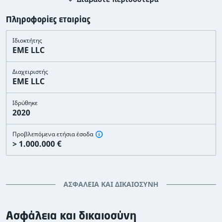
υπόψη μας τα παράπονα των παικτών του καζίνο, τα
εκτιμώμενα έσοδα, την άδεια, τη γνησιότητα των
Πληροφορίες εταιρίας
παιχνιδιών, την ποιότητα της εξυπηρέτησης πελατών,
Ιδιοκτήτης
το πόσο δίκαιοι είναι οι όροι και οι προϋποθέσεις, τα
EME LLC
όρια ανάληψης και κέρδους, καθώς και άλλους
παράγοντες. Διαβάστε την πλήρη αξιολόγησή μας
Διαχειριστής
παρακάτω, για να μάθετε περισσότερα σχετικά με
EME LLC
αυτό το καζίνο.
Ιδρύθηκε
Σύμφωνα με τις έρευνες και τους υπολογισμούς μας,
2020
το Weltbet Casino είναι ένα
μικρότερο online καζίνο
όσον αφορά τα συνολικά έσοδα. Τα έσοδα ενός καζίνο
Προβλεπόμενα ετήσια έσοδα
> 1.000.000 €
είναι ένας σημαντικός παράγοντας, καθώς τα
μεγαλύτερα καζίνο δεν έχουν συνήθως πρόβλημα να
πληρώνουν τα μεγάλα κέρδη, ενώ τα μικρότερα καζίνο
ενδεχομένως να μην μπορούν να σας πληρώσουν αν
ΑΣΦΆΛΕΙΑ ΚΑΙ ΔΙΚΑΙΟΣΎΝΗ
καταφέρετε να κερδίσετε ένα μεγάλο ποσό.
Αυτή τη στιγμή, έχουμε
Ασφάλεια και δικαιοσύνη
11 παράπονα για αυτό το