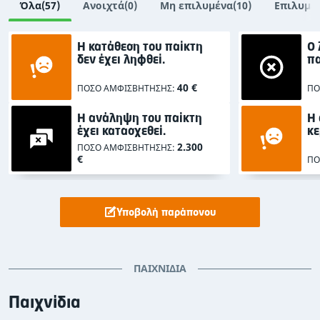
Όλα
(57)
Ανοιχτά
(0)
Μη επιλυμένα
(10)
Επιλυμέ
Η κατάθεση του παίκτη
Ο 
δεν έχει ληφθεί.
πα
χω
40 €
ΠΟΣΟ ΑΜΦΙΣΒΗΤΗΣΗΣ:
ΠΟ
Η ανάληψη του παίκτη
Η
έχει κατασχεθεί.
κε
κα
2.300
ΠΟΣΟ ΑΜΦΙΣΒΗΤΗΣΗΣ:
€
ΠΟ
Υποβολή παράπονου
ΠΑΙΧΝΊΔΙΑ
Παιχνίδια