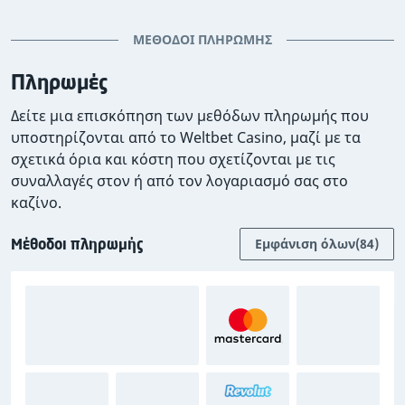
ΜΈΘΟΔΟΙ ΠΛΗΡΩΜΉΣ
Πληρωμές
Δείτε μια επισκόπηση των μεθόδων πληρωμής που
υποστηρίζονται από το Weltbet Casino, μαζί με τα
σχετικά όρια και κόστη που σχετίζονται με τις
συναλλαγές στον ή από τον λογαριασμό σας στο
καζίνο.
Μέθοδοι πληρωμής
Εμφάνιση όλων
(84)