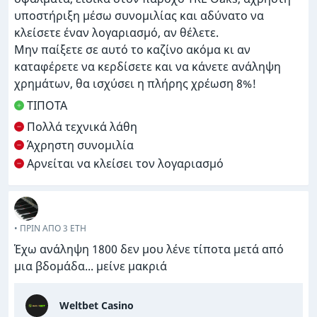
υποστήριξη μέσω συνομιλίας και αδύνατο να
κλείσετε έναν λογαριασμό, αν θέλετε.
Μην παίξετε σε αυτό το καζίνο ακόμα κι αν
καταφέρετε να κερδίσετε και να κάνετε ανάληψη
χρημάτων, θα ισχύσει η πλήρης χρέωση 8%!
ΤΙΠΟΤΑ
Πολλά τεχνικά λάθη
Άχρηστη συνομιλία
Αρνείται να κλείσει τον λογαριασμό
• ΠΡΙΝ ΑΠΌ 3 ΈΤΗ
Έχω ανάληψη 1800 δεν μου λένε τίποτα μετά από
μια βδομάδα... μείνε μακριά
Weltbet Casino