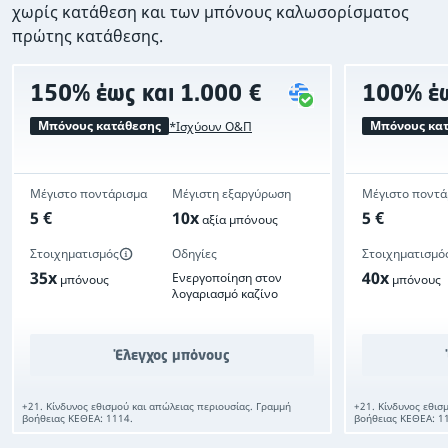
χωρίς κατάθεση και των μπόνους καλωσορίσματος
πρώτης κατάθεσης.
150% έως και 1.000 €
100% έω
Μπόνους κατάθεσης
Μπόνους κα
*Ισχύουν Ο&Π
Μέγιστο ποντάρισμα
Μέγιστη εξαργύρωση
Μέγιστο ποντά
5 €
10x
5 €
αξία μπόνους
Στοιχηματισμός
Οδηγίες
Στοιχηματισμό
35x
40x
Ενεργοποίηση στον
μπόνους
μπόνους
λογαριασμό καζίνο
Έλεγχος μπόνους
+21. Κίνδυνος εθισμού και απώλειας περιουσίας. Γραμμή
+21. Κίνδυνος εθισ
βοήθειας ΚΕΘΕΑ: 1114.
βοήθειας ΚΕΘΕΑ: 1