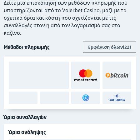
Δείτε μια επισκόπηση των μεθόδων πληρωμής που
υποστηρίζονται από το Volerbet Casino, μαζί με τα
σχετικά όρια και κόστη που σχετίζονται με τις
συναλλαγές στον ή από τον λογαριασμό σας στο
καζίνο.
Μέθοδοι πληρωμής
Εμφάνιση όλων
(22)
Όρια συναλλαγών
Όρια ανάληψης