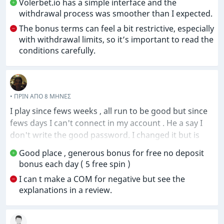
Volerbet.io has a simple interface and the
χρήματα εκεί, δεν θα το ξαναδείτε ποτέ. Είναι απλώς
withdrawal process was smoother than I expected.
άλλο ένα απάτη στο καζίνο, δεν έχω τίποτα άλλο να
πω.
The bonus terms can feel a bit restrictive, especially
with withdrawal limits, so it’s important to read the
conditions carefully.
• ΠΡΙΝ ΑΠΌ 8 ΜΉΝΕΣ
I play since fews weeks , all run to be good but since
fews days I can't connect in my account . He a say I
don't write the good password. I changed it but is
not good again , I make it /6 times but don't run as. I
Good place , generous bonus for free no deposit
m go to chat for explain my prob , I send a
bonus each day ( 5 free spin )
screenshot but is not can be show my prob , and for
I can t make a COM for negative but see the
the end a bever can be connect at my account . I m go
explanations in a review.
to chat again , the person don't recognize me , but I
m just to talking with her , I know because I don't
recognize my prob , I try to asking question and he a