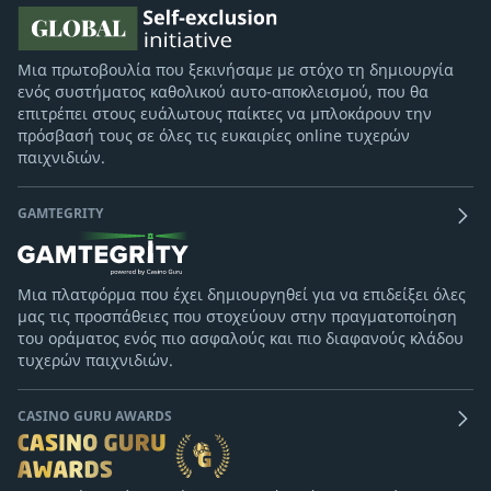
Μια πρωτοβουλία που ξεκινήσαμε με στόχο τη δημιουργία
ενός συστήματος καθολικού αυτο-αποκλεισμού, που θα
επιτρέπει στους ευάλωτους παίκτες να μπλοκάρουν την
πρόσβασή τους σε όλες τις ευκαιρίες online τυχερών
παιχνιδιών.
GAMTEGRITY
Μια πλατφόρμα που έχει δημιουργηθεί για να επιδείξει όλες
μας τις προσπάθειες που στοχεύουν στην πραγματοποίηση
του οράματος ενός πιο ασφαλούς και πιο διαφανούς κλάδου
τυχερών παιχνιδιών.
CASINO GURU AWARDS