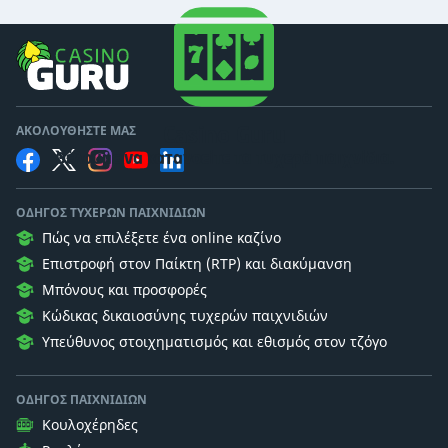
Casino Guru
ΑΚΟΛΟΥΘΉΣΤΕ ΜΑΣ
Θέλουμε να κατανοείτε τα τυχερά παιχνίδια.
ΟΔΗΓΌΣ ΤΥΧΕΡΏΝ ΠΑΙΧΝΙΔΙΏΝ
Πώς να επιλέξετε ένα online καζίνο
Επιστροφή στον Παίκτη (RTP) και διακύμανση
Μπόνους και προσφορές
Κώδικας δικαιοσύνης τυχερών παιχνιδιών
Υπεύθυνος στοιχηματισμός και εθισμός στον τζόγο
ΟΔΗΓΌΣ ΠΑΙΧΝΙΔΙΏΝ
Κουλοχέρηδες