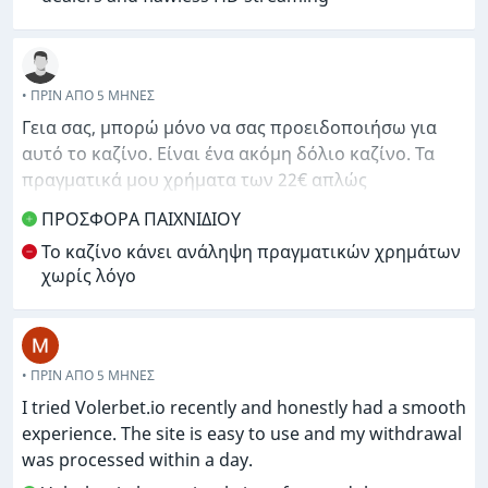
• ΠΡΙΝ ΑΠΌ 5 ΜΉΝΕΣ
Γεια σας, μπορώ μόνο να σας προειδοποιήσω για
αυτό το καζίνο. Είναι ένα ακόμη δόλιο καζίνο. Τα
πραγματικά μου χρήματα των 22€ απλώς
αποσύρθηκαν. Δεν έλαβα email ή κάτι τέτοιο.
ΠΡΟΣΦΟΡΑ ΠΑΙΧΝΙΔΙΟΥ
Συνδέθηκα και τα χρήματα είχαν εξαφανιστεί. Όταν
Το καζίνο κάνει ανάληψη πραγματικών χρημάτων
ρώτησα στη συνομιλία, το επιβεβαίωσαν και
χωρίς λόγο
δήλωσαν σύντομα και με σαφήνεια ότι επρόκειτο
για απόφαση της διοίκησης. Είναι η ίδια κατάσταση
όπως περιγράφεται εδώ.
• ΠΡΙΝ ΑΠΌ 5 ΜΉΝΕΣ
https://de.casino.guru/beschwerden/volerbet-
I tried Volerbet.io recently and honestly had a smooth
casino-der-kontostand-des-spielers-wurde
experience. The site is easy to use and my withdrawal
was processed within a day.
Λοιπόν, παιδιά, ό,τι και να κάνετε, μην καταθέσετε