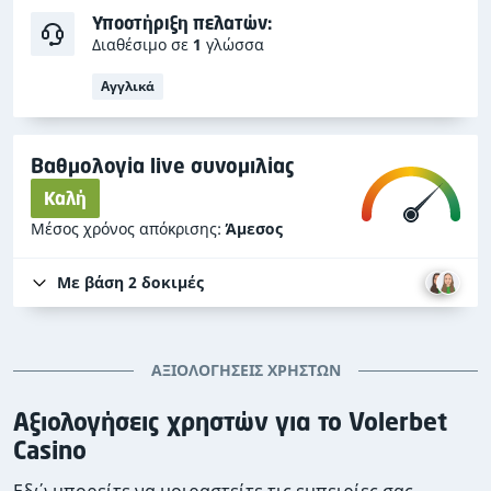
Υποστήριξη πελατών:
Διαθέσιμο σε
1
γλώσσα
Αγγλικά
Βαθμολογία live συνομιλίας
Καλή
Μέσος χρόνος απόκρισης:
Άμεσος
Με βάση
2
δοκιμές
ΑΞΙΟΛΟΓΉΣΕΙΣ ΧΡΗΣΤΏΝ
Αξιολογήσεις χρηστών για το Volerbet
Casino