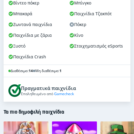
Βίντεο πόκερ
Μπίνγκο
Μπακαρά
Παιχνίδια Τζακπότ
Ζωντανά παιχνίδια
Πόκερ
Παιχνίδια με ζάρια
Κίνο
Ξυστό
Στοιχηματισμός eSports
Παιχνίδια Crash
Διαθέσιμο:
14
Μη διαθέσιμο:
1
Πραγματικά παιχνίδια
Επαληθευμένο από
Gamecheck
Τα πιο δημοφιλή παιχνίδια