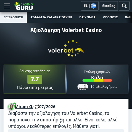
EL
|
Είσοδος
ΕΠΙΣΚΌΠΗΣΗ
ΑΣΦΆΛΕΙΑ ΚΑΙ ΔΙΚΑΙΟΣΎΝΗ
ΠΑΙΧΝΊΔΙΑ
ΜΠΌΝΟΥΣ
ΠΛΗ
Αξιολόγηση Volerbet Casino
Δείκτης ασφάλειας
Γνώμη χρηστών
Καλή
7.7
10 αξιολογήσεις
Πάνω από μέτριος
Miram G.
07/2026
Διαβάστε την αξιολόγηση του Volerbet Casino, τα
παράπονα, την υποστήριξη και άλλα. Είναι καλό, αλλά
υπάρχουν καλύτερες επιλογές. Μάθετε γιατί.