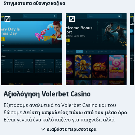
Στιγμιοτυπα οθονησ καζινο
Αξιολόγηση Volerbet Casino
Εξετάσαμε αναλυτικά το Volerbet Casino και του
δώσαμε
Δείκτη ασφαλείας πάνω από τον μέσο όρο
.
Είναι γενικά ένα καλό καζίνο για παιχνίδι, αλλά
υπάρχουν ορισμένα στοιχεία που θα ήταν καλό να
Διαβάστε περισσότερα
επισημάνουμε. Στην αξιολόγησή μας, λάβαμε υπόψη