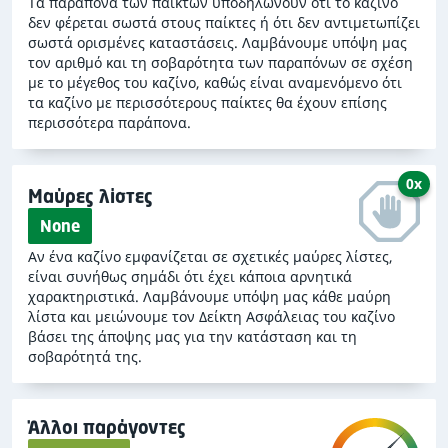
Τα παράπονα των παικτών υποδηλώνουν ότι το καζίνο
δεν φέρεται σωστά στους παίκτες ή ότι δεν αντιμετωπίζει
σωστά ορισμένες καταστάσεις. Λαμβάνουμε υπόψη μας
τον αριθμό και τη σοβαρότητα των παραπόνων σε σχέση
με το μέγεθος του καζίνο, καθώς είναι αναμενόμενο ότι
τα καζίνο με περισσότερους παίκτες θα έχουν επίσης
περισσότερα παράπονα.
0x
Μαύρες λίστες
None
Αν ένα καζίνο εμφανίζεται σε σχετικές μαύρες λίστες,
είναι συνήθως σημάδι ότι έχει κάποια αρνητικά
χαρακτηριστικά. Λαμβάνουμε υπόψη μας κάθε μαύρη
λίστα και μειώνουμε τον Δείκτη Ασφάλειας του καζίνο
βάσει της άποψης μας για την κατάσταση και τη
σοβαρότητά της.
Άλλοι παράγοντες