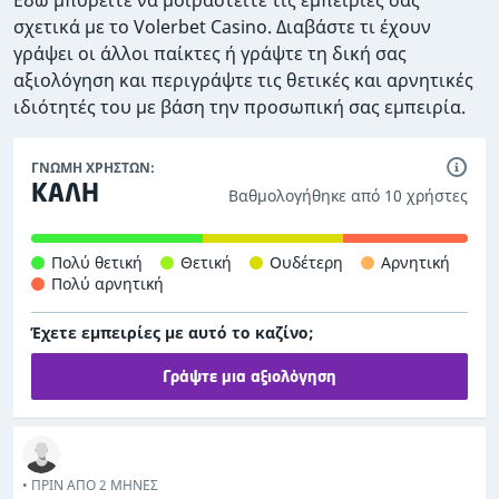
Εδώ μπορείτε να μοιραστείτε τις εμπειρίες σας
σχετικά με το Volerbet Casino. Διαβάστε τι έχουν
γράψει οι άλλοι παίκτες ή γράψτε τη δική σας
αξιολόγηση και περιγράψτε τις θετικές και αρνητικές
ιδιότητές του με βάση την προσωπική σας εμπειρία.
ΓΝΏΜΗ ΧΡΗΣΤΏΝ:
ΚΑΛΉ
Βαθμολογήθηκε από 10 χρήστες
Πολύ θετική
Θετική
Ουδέτερη
Αρνητική
Πολύ αρνητική
Έχετε εμπειρίες με αυτό το καζίνο;
Γράψτε μια αξιολόγηση
• ΠΡΙΝ ΑΠΌ 2 ΜΉΝΕΣ