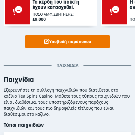
Τα κέρδη του παίκτη
Η 
έχουν κατασχεθεί.
α
απ
ΠΟΣΟ ΑΜΦΙΣΒΗΤΗΣΗΣ:
πε
£9.000
ΠΟ
Υποβολή παράπονου
ΠΑΙΧΝΊΔΙΑ
Παιχνίδια
Εξερευνήστε τη συλλογή παιχνιδιών που διατίθεται στο
καζίνο Tea Spins Casino. Μάθετε τους τύπους παιχνιδιών που
είναι διαθέσιμα, τους υποστηριζόμενους παρόχους
παιχνιδιών και τους πιο δημοφιλείς τίτλους που είναι
διαθέσιμοι στο καζίνο.
Τύποι παιχνιδιών