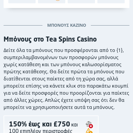
ΜΠΌΝΟΥΣ ΚΑΖΊΝΟ
Μπόνους στο Tea Spins Casino
Δείτε όλα τα μπόνους που προσφέρονται από το {1},
συμπεριλαμβανομένων των προσφορών μπόνους
χωρίς κατάθεση και των μπόνους καλωσορίσματος
πρώτης κατάθεσης. Θα δείτε πρώτα τα μπόνους που
διατίθενται στους παίκτες από τη χώρα σας, αλλά
μπορείτε επίσης να κάνετε κλικ στο παρακάτω κουμπί
για να δείτε προσφορές που προορίζονται για παίκτες
από άλλες χώρες. Απλώς έχετε υπόψη σας ότι δεν θα
μπορείτε να χρησιμοποιήσετε αυτά τα μπόνους.
150% έως και £750
και
100 επιπλέον περιστροφές