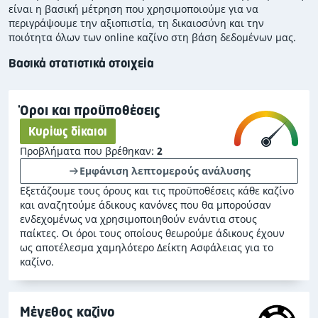
καταφέρετε να κερδίσετε ένα μεγάλο ποσό.
είναι η βασική μέτρηση που χρησιμοποιούμε για να
περιγράψουμε την αξιοπιστία, τη δικαιοσύνη και την
Το Tea Spins Casino λειτουργεί χωρίς έγκυρη άδεια.
ποιότητα όλων των online καζίνο στη βάση δεδομένων μας.
Αυτή τη στιγμή, έχουμε
2 παράπονα για αυτό το
Βασικά στατιστικά στοιχεία
καζίνο
στη βάση δεδομένων μας. Εξαιτίας αυτών των
παραπόνων, δώσαμε σε αυτό το καζίνο
1.626
αρνητικούς πόντους
συνολικά. Μπορείτε να βρείτε
Όροι και προϋποθέσεις
περισσότερες πληροφορίες σχετικά με όλα τα
Κυρίως δίκαιοι
παράπονα και τους αρνητικούς πόντους στο τμήμα
Προβλήματα που βρέθηκαν:
2
«Επεξήγηση του Δείκτη ασφάλειας» αυτής της
Εμφάνιση λεπτομερούς ανάλυσης
αξιολόγησης.
Εξετάζουμε τους όρους και τις προϋποθέσεις κάθε καζίνο
και αναζητούμε άδικους κανόνες που θα μπορούσαν
Προειδοποίηση:
Το Tea Spins Casino έχει
ενδεχομένως να χρησιμοποιηθούν ενάντια στους
συγκεκριμένες ενότητες στους Όρους και
παίκτες. Οι όροι τους οποίους θεωρούμε άδικους έχουν
ως αποτέλεσμα χαμηλότερο Δείκτη Ασφάλειας για το
Προϋποθέσεις για τα Μπόνους που θεωρούμε ότι
καζίνο.
είναι
άδικοι για τους παίκτες του καζίνο
. Οι
συγκεκριμένοι όροι και προϋποθέσεις μπορεί να
σας δημιουργήσουν κάποιο πρόβλημα, αν
Μέγεθος καζίνο