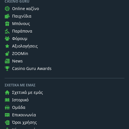
CASINO GURU
Online καζίνο
Παιχνίδια
Μπόνους
Παράπονα
Φόρουμ
Αξιολογήσεις
ZOOMin
News
Casino Guru Awards
ΣΧΕΤΙΚΆ ΜΕ ΕΜΆΣ
Σχετικά με εμάς
Ιστορικό
Ομάδα
Επικοινωνία
Όροι χρήσης