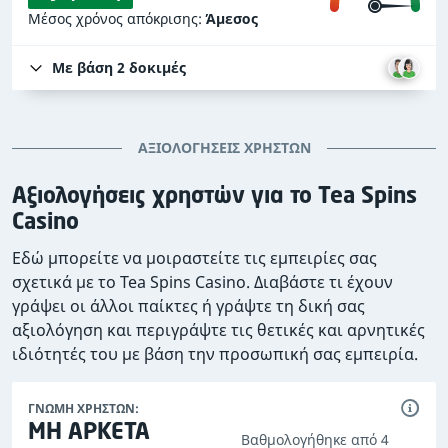
Μέσος χρόνος απόκρισης:
Άμεσος
Με βάση
2
δοκιμές
ΑΞΙΟΛΟΓΉΣΕΙΣ ΧΡΗΣΤΏΝ
Αξιολογήσεις χρηστών για το Tea Spins
Casino
Εδώ μπορείτε να μοιραστείτε τις εμπειρίες σας
σχετικά με το Tea Spins Casino. Διαβάστε τι έχουν
γράψει οι άλλοι παίκτες ή γράψτε τη δική σας
αξιολόγηση και περιγράψτε τις θετικές και αρνητικές
ιδιότητές του με βάση την προσωπική σας εμπειρία.
ΓΝΏΜΗ ΧΡΗΣΤΏΝ:
ΜΗ ΑΡΚΕΤΆ
Βαθμολογήθηκε από 4