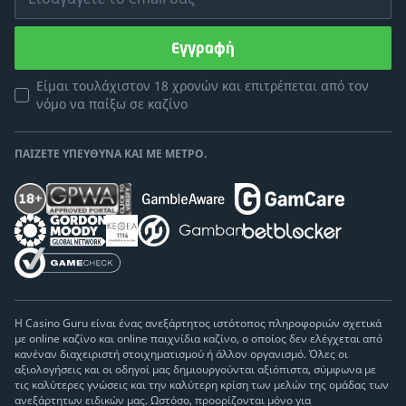
Εγγραφή
Είμαι τουλάχιστον 18 χρονών και επιτρέπεται από τον
νόμο να παίξω σε καζίνο
ΠΑΊΖΕΤΕ ΥΠΕΎΘΥΝΑ ΚΑΙ ΜΕ ΜΈΤΡΟ.
Η Casino Guru είναι ένας ανεξάρτητος ιστότοπος πληροφοριών σχετικά
με online καζίνο και online παιχνίδια καζίνο, ο οποίος δεν ελέγχεται από
κανέναν διαχειριστή στοιχηματισμού ή άλλον οργανισμό. Όλες οι
αξιολογήσεις και οι οδηγοί μας δημιουργούνται αξιόπιστα, σύμφωνα με
τις καλύτερες γνώσεις και την καλύτερη κρίση των μελών της ομάδας των
ανεξάρτητων ειδικών μας. Ωστόσο, προορίζονται μόνο για