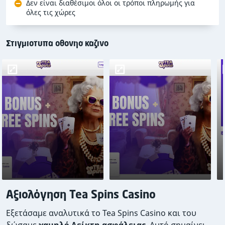
Δεν είναι διαθέσιμοι όλοι οι τρόποι πληρωμής για
όλες τις χώρες
Στιγμιοτυπα οθονησ καζινο
Αξιολόγηση Tea Spins Casino
Εξετάσαμε αναλυτικά το Tea Spins Casino και του