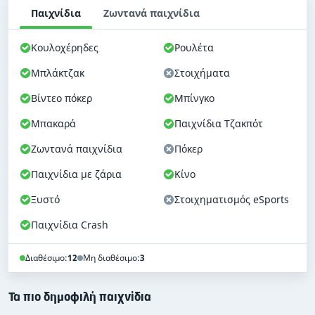
Παιχνίδια
Ζωντανά παιχνίδια
Κουλοχέρηδες
Ρουλέτα
Μπλάκτζακ
Στοιχήματα
Βίντεο πόκερ
Μπίνγκο
Μπακαρά
Παιχνίδια Τζακπότ
Ζωντανά παιχνίδια
Πόκερ
Παιχνίδια με ζάρια
Κίνο
Ξυστό
Στοιχηματισμός eSports
Παιχνίδια Crash
Διαθέσιμο:
12
Μη διαθέσιμο:
3
Τα πιο δημοφιλή παιχνίδια