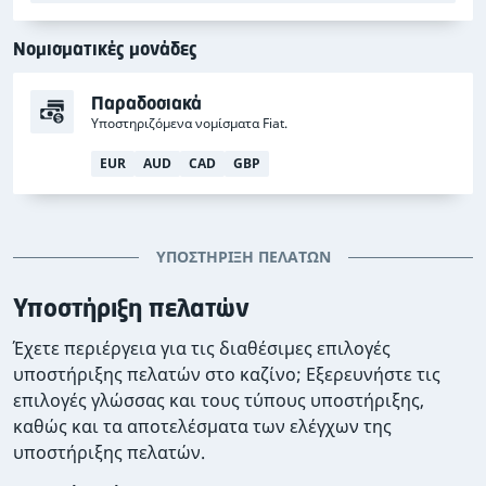
Νομισματικές μονάδες
Παραδοσιακά
Υποστηριζόμενα νομίσματα Fiat.
EUR
AUD
CAD
GBP
ΥΠΟΣΤΉΡΙΞΗ ΠΕΛΑΤΏΝ
Υποστήριξη πελατών
Έχετε περιέργεια για τις διαθέσιμες επιλογές
υποστήριξης πελατών στο καζίνο; Εξερευνήστε τις
επιλογές γλώσσας και τους τύπους υποστήριξης,
καθώς και τα αποτελέσματα των ελέγχων της
υποστήριξης πελατών.