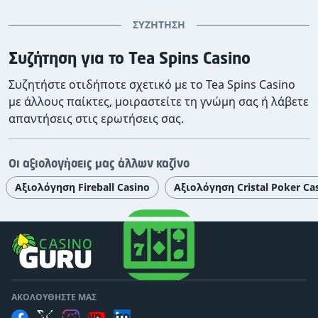
and you will struggle to recover your funds.
ΣΥΖΉΤΗΣΗ
Συζήτηση για το Tea Spins Casino
Συζητήστε οτιδήποτε σχετικό με το Tea Spins Casino
με άλλους παίκτες, μοιραστείτε τη γνώμη σας ή λάβετε
απαντήσεις στις ερωτήσεις σας.
Οι αξιολογήσεις μας άλλων καζίνο
Αξιολόγηση Fireball Casino
Αξιολόγηση Cristal Poker Ca
Casino Guru
ΑΚΟΛΟΥΘΉΣΤΕ ΜΑΣ
Θέλουμε να κατανοείτε τα τυχερά παιχνίδια.