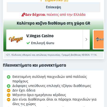
Επίσκεψη
Δεν δέχεται
παίκτες από την Ελλάδα
Καλύτερα καζίνο διαθέσιμα στη χώρα GR
V.Vegas Casino
Επιλογή Guru
+21. Κίνδυνος εθισμού και απώλειας περιουσίας. Γραμμή βοήθειας ΚΕΘΕΑ: 1114.
Πλεονεκτήματα και μειονεκτήματα
Εκτεταμένη συλλογή παιχνιδιών από πολλούς
παρόχους
Διάφορες υπεύθυνες επιλογές τζόγου διαθέσιμες
Δεν έχει άδεια
Μέγιστο όριο ημερήσιου κέρδους
Δεν είναι διαθέσιμοι όλοι οι πάροχοι παιχνιδιών για
όλες τις χώρες