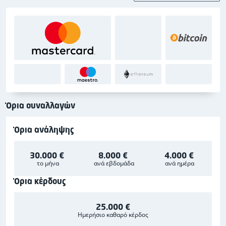
Όρια συναλλαγών
Όρια ανάληψης
30.000 €
8.000 €
4.000 €
το μήνα
ανά εβδομάδα
ανά ημέρα
Όρια κέρδους
25.000 €
Ημερήσιο καθαρό κέρδος