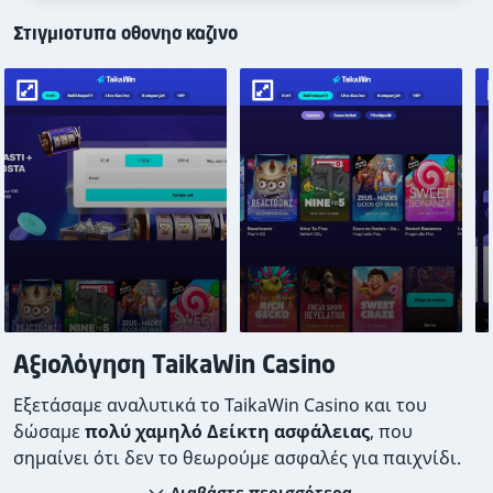
Στιγμιοτυπα οθονησ καζινο
Αξιολόγηση TaikaWin Casino
Εξετάσαμε αναλυτικά το TaikaWin Casino και του
δώσαμε
πολύ χαμηλό Δείκτη ασφάλειας
, που
σημαίνει ότι δεν το θεωρούμε ασφαλές για παιχνίδι.
Στην αξιολόγησή μας, λάβαμε υπόψη μας τα παράπονα
Διαβάστε περισσότερα