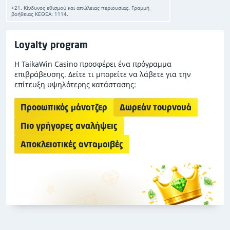
+21. Κίνδυνος εθισμού και απώλειας περιουσίας. Γραμμή
βοήθειας ΚΕΘΕΑ: 1114.
Loyalty program
Η TaikaWin Casino προσφέρει ένα πρόγραμμα
επιβράβευσης. Δείτε τι μπορείτε να λάβετε για την
επίτευξη υψηλότερης κατάστασης:
Προσωπικός μάνατζερ
Δωρεάν τουρνουά
Πιο γρήγορες αναλήψεις
Αποκλειστικές ανταμοιβές