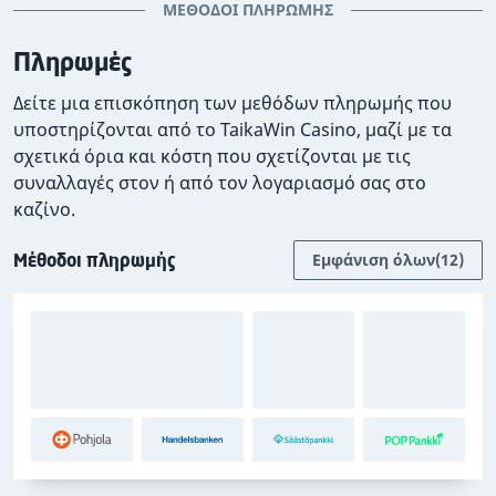
ΜΈΘΟΔΟΙ ΠΛΗΡΩΜΉΣ
Πληρωμές
Δείτε μια επισκόπηση των μεθόδων πληρωμής που
υποστηρίζονται από το TaikaWin Casino, μαζί με τα
σχετικά όρια και κόστη που σχετίζονται με τις
συναλλαγές στον ή από τον λογαριασμό σας στο
καζίνο.
Μέθοδοι πληρωμής
Εμφάνιση όλων
(12)