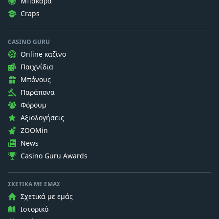
Μπακαρά
Craps
CASINO GURU
Online καζίνο
Παιχνίδια
Μπόνους
Παράπονα
Φόρουμ
Αξιολογήσεις
ZOOMin
News
Casino Guru Awards
ΣΧΕΤΙΚΆ ΜΕ ΕΜΆΣ
Σχετικά με εμάς
Ιστορικό