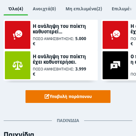
Όλα
(4)
Ανοιχτά
(0)
Μη επιλυμένα
(2)
Επιλυμένα
Η ανάληψη του παίκτη
Η 
καθυστερεί
έχ
επανειλημμένα.
5.000
ΠΟΣΟ ΑΜΦΙΣΒΗΤΗΣΗΣ:
ΠΟ
€
€
Η ανάληψη του παίκτη
Ο 
έχει καθυστερήσει.
η 
κα
3.999
ΠΟΣΟ ΑΜΦΙΣΒΗΤΗΣΗΣ:
€
ΠΟ
Υποβολή παράπονου
ΠΑΙΧΝΊΔΙΑ
Παιχνίδια