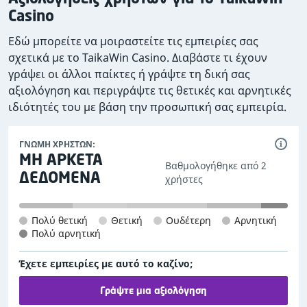
Casino
Εδώ μπορείτε να μοιραστείτε τις εμπειρίες σας
σχετικά με το TaikaWin Casino. Διαβάστε τι έχουν
γράψει οι άλλοι παίκτες ή γράψτε τη δική σας
αξιολόγηση και περιγράψτε τις θετικές και αρνητικές
ιδιότητές του με βάση την προσωπική σας εμπειρία.
ΓΝΏΜΗ ΧΡΗΣΤΏΝ:
ΜΗ ΑΡΚΕΤΆ
Βαθμολογήθηκε από 2
ΔΕΔΟΜΈΝΑ
χρήστες
Πολύ θετική
Θετική
Ουδέτερη
Αρνητική
Πολύ αρνητική
Έχετε εμπειρίες με αυτό το καζίνο;
Γράψτε μια αξιολόγηση