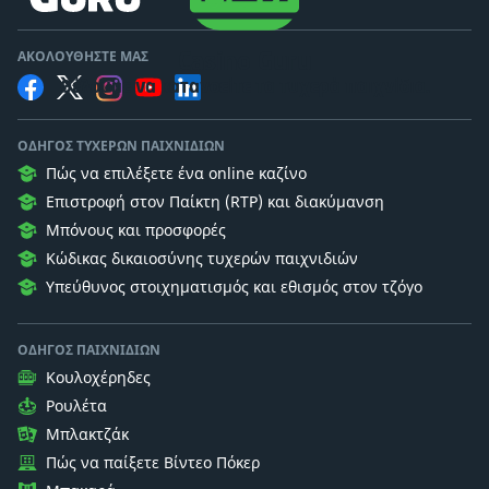
Casino Guru
ΑΚΟΛΟΥΘΉΣΤΕ ΜΑΣ
Θέλουμε να κατανοείτε τα τυχερά παιχνίδια.
ΟΔΗΓΌΣ ΤΥΧΕΡΏΝ ΠΑΙΧΝΙΔΙΏΝ
Πώς να επιλέξετε ένα online καζίνο
Επιστροφή στον Παίκτη (RTP) και διακύμανση
Μπόνους και προσφορές
Κώδικας δικαιοσύνης τυχερών παιχνιδιών
Υπεύθυνος στοιχηματισμός και εθισμός στον τζόγο
ΟΔΗΓΌΣ ΠΑΙΧΝΙΔΙΏΝ
Κουλοχέρηδες
Ρουλέτα
Μπλακτζάκ
Πώς να παίξετε Βίντεο Πόκερ