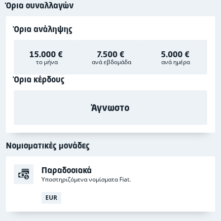
Όρια συναλλαγών
Όρια ανάληψης
15.000 €
7.500 €
5.000 €
το μήνα
ανά εβδομάδα
ανά ημέρα
Όρια κέρδους
Άγνωστο
Νομισματικές μονάδες
Παραδοσιακά
Υποστηριζόμενα νομίσματα Fiat.
EUR