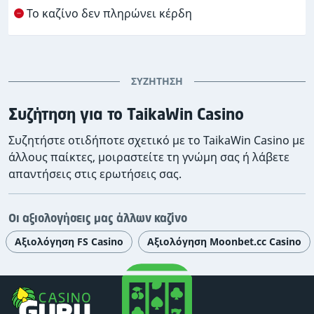
συγγνώμη, με άλλα λόγια δεν έχουν χρήματα στο
Το καζίνο δεν πληρώνει κέρδη
ταμείο. ΖΗΣΤΕ με οποιονδήποτε τρόπο.
ΠΑΙΞΤΕ εδώ!
Το μπόνους φαίνεται επίσης να έχει μέγιστο όριο
ΣΥΖΉΤΗΣΗ
νίκης 4000 ευρώ.
Συζήτηση για το TaikaWin Casino
Επεξεργασία. Τα χρήματα ήρθαν μετά από
περισσότερο από ένα μήνα, αμέσως αφότου έκανα
Συζητήστε οτιδήποτε σχετικό με το TaikaWin Casino με
παράπονο στον εκδότη της άδειας και έστειλα τον
άλλους παίκτες, μοιραστείτε τη γνώμη σας ή λάβετε
Taikawin στο ίδιο email με εμένα. Τόσο καιρό το
απαντήσεις στις ερωτήσεις σας.
καθυστέρησαν όταν "έπρεπε" να πληρώσω.
Οι αξιολογήσεις μας άλλων καζίνο
Αξιολόγηση FS Casino
Αξιολόγηση Moonbet.cc Casino