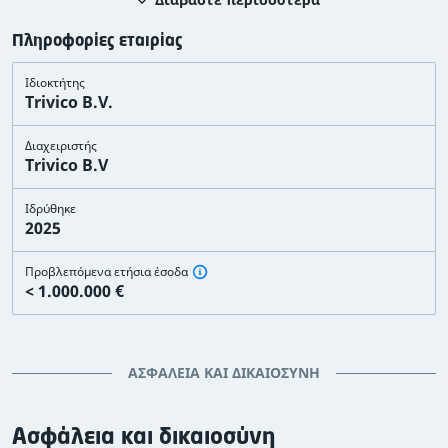
των παικτών του καζίνο, τα εκτιμώμενα έσοδα, την
άδεια, τη γνησιότητα των παιχνιδιών, την ποιότητα
Πληροφορίες εταιρίας
της εξυπηρέτησης πελατών, το πόσο δίκαιοι είναι οι
Ιδιοκτήτης
όροι και οι προϋποθέσεις, τα όρια ανάληψης και
Trivico B.V.
κέρδους, καθώς και άλλους παράγοντες. Διαβάστε την
πλήρη αξιολόγησή μας παρακάτω, για να μάθετε
Διαχειριστής
περισσότερα σχετικά με αυτό το καζίνο.
Trivico B.V
Σύμφωνα με τις έρευνες και τους υπολογισμούς μας,
Ιδρύθηκε
το TaikaWin Casino είναι ένα
μικρότερο online καζίνο
2025
όσον αφορά τα συνολικά έσοδα. Τα έσοδα ενός καζίνο
είναι ένας σημαντικός παράγοντας, καθώς τα
Προβλεπόμενα ετήσια έσοδα
< 1.000.000 €
μεγαλύτερα καζίνο δεν έχουν συνήθως πρόβλημα να
πληρώνουν τα μεγάλα κέρδη, ενώ τα μικρότερα καζίνο
ενδεχομένως να μην μπορούν να σας πληρώσουν αν
καταφέρετε να κερδίσετε ένα μεγάλο ποσό.
ΑΣΦΆΛΕΙΑ ΚΑΙ ΔΙΚΑΙΟΣΎΝΗ
Αυτή τη στιγμή, έχουμε
2 παράπονα για αυτό το
καζίνο
Ασφάλεια και δικαιοσύνη
στη βάση δεδομένων μας. Εξαιτίας αυτών των