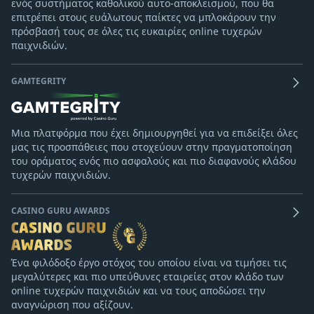
ενός συστήματος καθολικού αυτο-αποκλεισμού, που θα
επιτρέπει στους ευάλωτους παίκτες να μπλοκάρουν την
πρόσβασή τους σε όλες τις ευκαιρίες online τυχερών
παιχνιδιών.
GAMTEGRITY
Μια πλατφόρμα που έχει δημιουργηθεί για να επιδείξει όλες
μας τις προσπάθειες που στοχεύουν στην πραγματοποίηση
του οράματος ενός πιο ασφαλούς και πιο διαφανούς κλάδου
τυχερών παιχνιδιών.
CASINO GURU AWARDS
Ένα φιλόδοξο έργο στόχος του οποίου είναι να τιμήσει τις
μεγαλύτερες και πιο υπεύθυνες εταιρείες στον κλάδο των
online τυχερών παιχνιδιών και να τους αποδώσει την
αναγνώριση που αξίζουν.