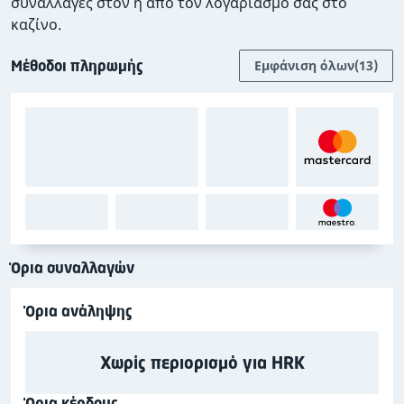
συναλλαγές στον ή από τον λογαριασμό σας στο
καζίνο.
Μέθοδοι πληρωμής
Εμφάνιση όλων
(13)
Όρια συναλλαγών
Όρια ανάληψης
Χωρίς περιορισμό για HRK
Όρια κέρδους