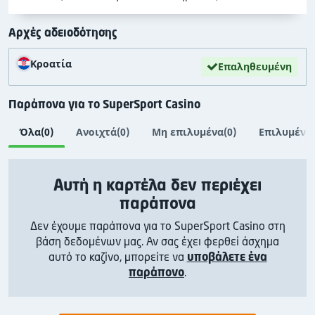
Αρχές αδειοδότησης
Κροατία
Επαληθευμένη
Παράπονα για το SuperSport Casino
Όλα
(0)
Ανοιχτά
(0)
Μη επιλυμένα
(0)
Επιλυμένα
Αυτή η καρτέλα δεν περιέχει
παράπονα
Δεν έχουμε παράπονα για το SuperSport Casino στη
βάση δεδομένων μας. Αν σας έχει φερθεί άσχημα
αυτό το καζίνο, μπορείτε να
υποβάλετε ένα
παράπονο
.