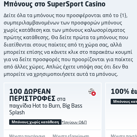
Μπόνους στο SuperSport Casino
Δείτε όλα τα μπόνους που προσφέρονται από το {1},
συμπεριλαμβανομένων των προσφορών μπόνους
χωρίς κατάθεση και των μπόνους καλωσορίσματος
πρώτης κατάθεσης. Θα δείτε πρώτα τα μπόνους που
διατίθενται στους παίκτες από τη χώρα σας, αλλά
μπορείτε επίσης να κάνετε κλικ στο παρακάτω κουμπί
για να δείτε προσφορές που προορίζονται για παίκτες
από άλλες χώρες. Απλώς έχετε υπόψη σας ότι δεν θα
μπορείτε να χρησιμοποιήσετε αυτά τα μπόνους.
100 ΔΩΡΕΑΝ
100% έω
ΠΕΡΙΣΤΡΟΦΕΣ
στα
Μπόνους κα
παιχνίδια Hot to Burn, Big Bass
Splash
Μπόνους χωρίς κατάθεση
*Ισχύουν Ο&Π
Μέγιστο ποντάρισμα
Μέγιστη εξαργύρωση
Μέγιστο ποντά