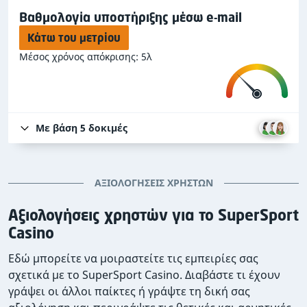
Βαθμολογία υποστήριξης μέσω e-mail
Κάτω του μετρίου
Μέσος χρόνος απόκρισης: 5λ
Με βάση
5
δοκιμές
ΑΞΙΟΛΟΓΉΣΕΙΣ ΧΡΗΣΤΏΝ
Αξιολογήσεις χρηστών για το SuperSport
Casino
Εδώ μπορείτε να μοιραστείτε τις εμπειρίες σας
σχετικά με το SuperSport Casino. Διαβάστε τι έχουν
γράψει οι άλλοι παίκτες ή γράψτε τη δική σας