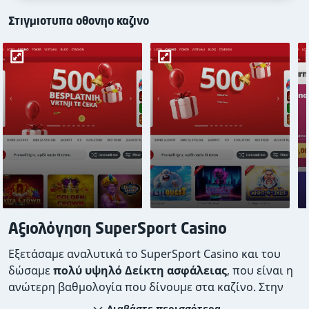
Στιγμιοτυπα οθονησ καζινο
Αξιολόγηση SuperSport Casino
Εξετάσαμε αναλυτικά το SuperSport Casino και του
δώσαμε
πολύ υψηλό Δείκτη ασφάλειας
, που είναι η
ανώτερη βαθμολογία που δίνουμε στα καζίνο. Στην
αξιολόγησή μας, λάβαμε υπόψη μας τα παράπονα των
Διαβάστε περισσότερα