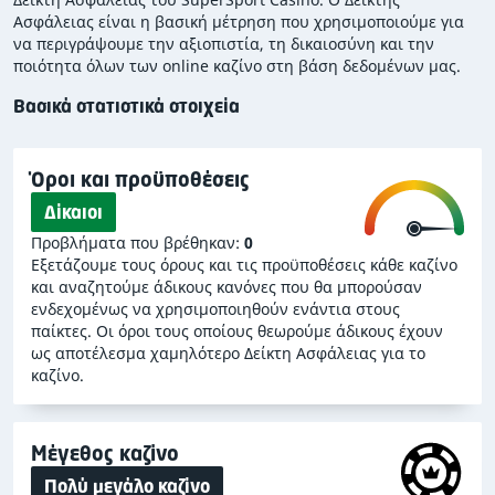
Το SuperSport Casino συνδέεται με επίγεια
Ασφάλειας είναι η βασική μέτρηση που χρησιμοποιούμε για
καζίνο ή γραφεία στοιχημάτων.
Κρίνοντας μόνο
να περιγράψουμε την αξιοπιστία, τη δικαιοσύνη και την
από τον ιστότοπο του online καζίνο, το καζίνο
ποιότητα όλων των online καζίνο στη βάση δεδομένων μας.
αυτό θα έπρεπε να έχει χαμηλότερη βαθμολογία
Βασικά στατιστικά στοιχεία
από αυτή που του έχουμε δώσει. Ωστόσο, λόγω
της διαθεσιμότητας των συνδεόμενων επίγειων
καζίνο και της αξιοπιστίας που αυτά προσθέτουν
Όροι και προϋποθέσεις
στο online καζίνο, αποφασίσαμε να αυξήσουμε
Δίκαιοι
λιγάκι τη βαθμολογία του.
Προβλήματα που βρέθηκαν:
0
Εξετάζουμε τους όρους και τις προϋποθέσεις κάθε καζίνο
Δεν βρήκαμε
κανένα σχετικό παράπονο
για αυτό το
και αναζητούμε άδικους κανόνες που θα μπορούσαν
καζίνο.
ενδεχομένως να χρησιμοποιηθούν ενάντια στους
παίκτες. Οι όροι τους οποίους θεωρούμε άδικους έχουν
Με βάση όλες τις πληροφορίες που αναφέραμε σε
ως αποτέλεσμα χαμηλότερο Δείκτη Ασφάλειας για το
αυτήν την αξιολόγηση και τον πολύ υψηλό Δείκτη
καζίνο.
ασφάλειας αυτού του καζίνο, μπορούμε
συμπερασματικά να πούμε ότι το SuperSport Casino
Μέγεθος καζίνο
είναι ένα εξαιρετικό καζίνο για παιχνίδι. Αν ψάχνετε
για ένα ιδανικό online καζίνο, σας προτείνουμε να
Πολύ μεγάλο καζίνο