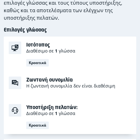
επιλογές γλώσσας και τους τύπους υποστήριξης,
καθώς και τα αποτελέσματα των ελέγχων της
υποστήριξης πελατών.
Επιλογές γλώσσας
Ιστότοπος
Διαθέσιμο σε
1
γλώσσα
Κροατικά
Ζωντανή συνομιλία
Η ζωντανή συνομιλία δεν είναι διαθέσιμη
Υποστήριξη πελατών:
Διαθέσιμο σε
1
γλώσσα
Κροατικά