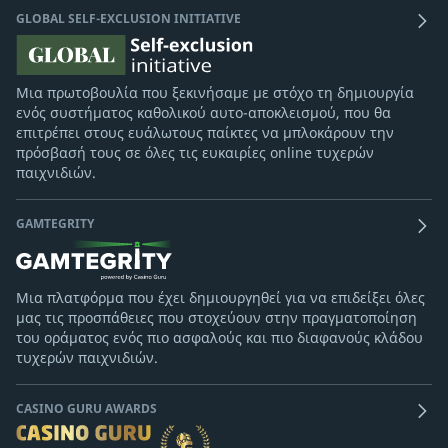
GLOBAL SELF-EXCLUSION INITIATIVE
Μια πρωτοβουλία που ξεκινήσαμε με στόχο τη δημιουργία
ενός συστήματος καθολικού αυτο-αποκλεισμού, που θα
επιτρέπει στους ευάλωτους παίκτες να μπλοκάρουν την
πρόσβασή τους σε όλες τις ευκαιρίες online τυχερών
παιχνιδιών.
GAMTEGRITY
Μια πλατφόρμα που έχει δημιουργηθεί για να επιδείξει όλες
μας τις προσπάθειες που στοχεύουν στην πραγματοποίηση
του οράματος ενός πιο ασφαλούς και πιο διαφανούς κλάδου
τυχερών παιχνιδιών.
CASINO GURU AWARDS