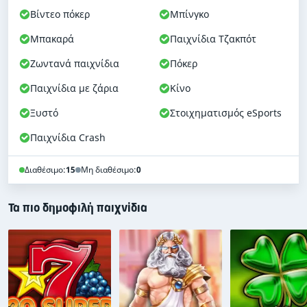
Βίντεο πόκερ
Μπίνγκο
Μπακαρά
Παιχνίδια Τζακπότ
Ζωντανά παιχνίδια
Πόκερ
Παιχνίδια με ζάρια
Κίνο
Ξυστό
Στοιχηματισμός eSports
Παιχνίδια Crash
Διαθέσιμο:
15
Μη διαθέσιμο:
0
Τα πιο δημοφιλή παιχνίδια