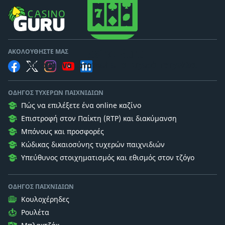
Casino Guru
ΑΚΟΛΟΥΘΉΣΤΕ ΜΑΣ
Θέλουμε να κατανοείτε τα τυχερά παιχνίδια.
ΟΔΗΓΌΣ ΤΥΧΕΡΏΝ ΠΑΙΧΝΙΔΙΏΝ
Πώς να επιλέξετε ένα online καζίνο
Επιστροφή στον Παίκτη (RTP) και διακύμανση
Μπόνους και προσφορές
Κώδικας δικαιοσύνης τυχερών παιχνιδιών
Υπεύθυνος στοιχηματισμός και εθισμός στον τζόγο
ΟΔΗΓΌΣ ΠΑΙΧΝΙΔΙΏΝ
Κουλοχέρηδες
Ρουλέτα