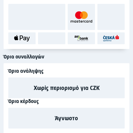
Όρια συναλλαγών
Όρια ανάληψης
Χωρίς περιορισμό για CZK
Όρια κέρδους
Άγνωστο