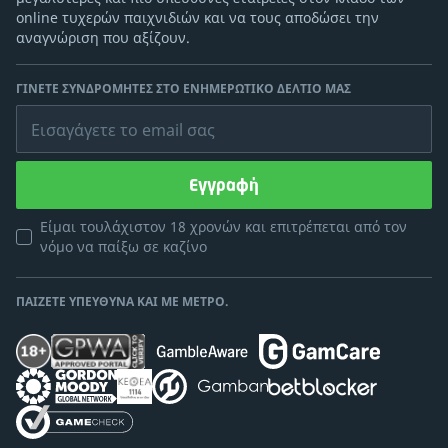
online τυχερών παιχνιδιών και να τους αποδώσει την
αναγνώριση που αξίζουν.
ΓΊΝΕΤΕ ΣΥΝΔΡΟΜΗΤΈΣ ΣΤΟ ΕΝΗΜΕΡΩΤΙΚΌ ΔΕΛΤΊΟ ΜΑΣ
Εισαγάγετε το email σας
Εγγραφή
Είμαι τουλάχιστον 18 χρονών και επιτρέπεται από τον
νόμο να παίξω σε καζίνο
ΠΑΊΖΕΤΕ ΥΠΕΎΘΥΝΑ ΚΑΙ ΜΕ ΜΈΤΡΟ.