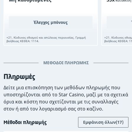
κατάθεση
Έλεγχος μπόνους
+21. Κίνδυνος εθισμού και απώλειας περιουσίας. Γραμμή
+21. Κίνδυνος εθισ
βοήθειας ΚΕΘΕΑ: 1114.
βοήθειας ΚΕΘΕΑ: 1
ΜΈΘΟΔΟΙ ΠΛΗΡΩΜΉΣ
Πληρωμές
Δείτε μια επισκόπηση των μεθόδων πληρωμής που
υποστηρίζονται από το Star Casino, μαζί με τα σχετικά
όρια και κόστη που σχετίζονται με τις συναλλαγές
στον ή από τον λογαριασμό σας στο καζίνο.
Μέθοδοι πληρωμής
Εμφάνιση όλων
(17)