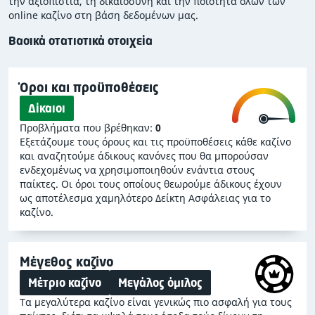
καζίνο ενδεχομένως να μην μπορούν να σας
την αξιοπιστία, τη δικαιοσύνη και την ποιότητα όλων των
online καζίνο στη βάση δεδομένων μας.
πληρώσουν αν καταφέρετε να κερδίσετε ένα μεγάλο
ποσό.
Βασικά στατιστικά στοιχεία
Το Star Casino συνδέεται με επίγεια καζίνο ή
Όροι και προϋποθέσεις
γραφεία στοιχημάτων.
Κρίνοντας μόνο από τον
Δίκαιοι
ιστότοπο του online καζίνο, το καζίνο αυτό θα
έπρεπε να έχει χαμηλότερη βαθμολογία από αυτή
Προβλήματα που βρέθηκαν:
0
Εξετάζουμε τους όρους και τις προϋποθέσεις κάθε καζίνο
που του έχουμε δώσει. Ωστόσο, λόγω της
και αναζητούμε άδικους κανόνες που θα μπορούσαν
διαθεσιμότητας των συνδεόμενων επίγειων
ενδεχομένως να χρησιμοποιηθούν ενάντια στους
καζίνο και της αξιοπιστίας που αυτά προσθέτουν
παίκτες. Οι όροι τους οποίους θεωρούμε άδικους έχουν
στο online καζίνο, αποφασίσαμε να αυξήσουμε
ως αποτέλεσμα χαμηλότερο Δείκτη Ασφάλειας για το
λιγάκι τη βαθμολογία του.
καζίνο.
Δεν βρήκαμε
κανένα σχετικό παράπονο
για αυτό το
Μέγεθος καζίνο
καζίνο.
Μέτριο καζίνο
Μεγάλος όμιλος
Με βάση όλες τις πληροφορίες που αναφέραμε σε
Τα μεγαλύτερα καζίνο είναι γενικώς πιο ασφαλή για τους
αυτήν την αξιολόγηση και τον πολύ υψηλό Δείκτη