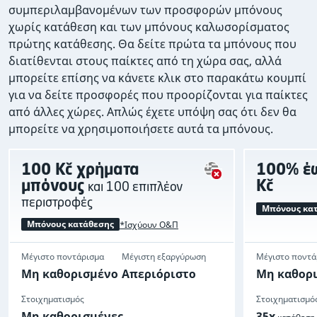
συμπεριλαμβανομένων των προσφορών μπόνους
χωρίς κατάθεση και των μπόνους καλωσορίσματος
πρώτης κατάθεσης. Θα δείτε πρώτα τα μπόνους που
διατίθενται στους παίκτες από τη χώρα σας, αλλά
μπορείτε επίσης να κάνετε κλικ στο παρακάτω κουμπί
για να δείτε προσφορές που προορίζονται για παίκτες
από άλλες χώρες. Απλώς έχετε υπόψη σας ότι δεν θα
μπορείτε να χρησιμοποιήσετε αυτά τα μπόνους.
100 Kč χρήματα
100% έω
μπόνους
Kč
και 100 επιπλέον
περιστροφές
Μπόνους κα
Μπόνους κατάθεσης
*Ισχύουν Ο&Π
Μέγιστο ποντάρισμα
Μέγιστη εξαργύρωση
Μέγιστο ποντά
Μη καθορισμένο
Απεριόριστο
Μη καθορ
Στοιχηματισμός
Στοιχηματισμό
Μη καθορισμένες
35x