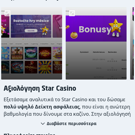
Αξιολόγηση Star Casino
Εξετάσαμε αναλυτικά το Star Casino και του δώσαμε
πολύ υψηλό Δείκτη ασφάλειας
, που είναι η ανώτερη
βαθμολογία που δίνουμε στα καζίνο. Στην αξιολόγησή
μας, λάβαμε υπόψη μας τα παράπονα των παικτών
Διαβάστε περισσότερα
του καζίνο, τα εκτιμώμενα έσοδα, την άδεια, τη