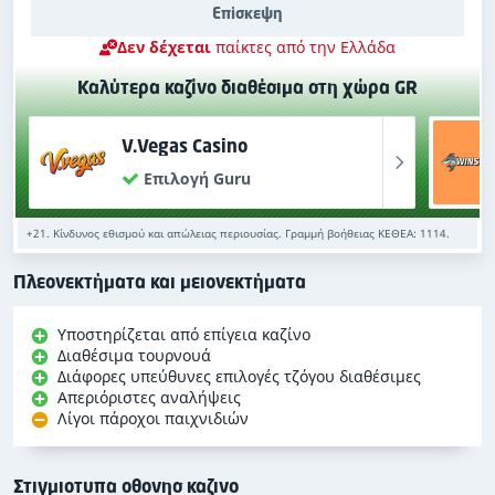
Επίσκεψη
Δεν δέχεται
παίκτες από την Ελλάδα
Καλύτερα καζίνο διαθέσιμα στη χώρα GR
V.Vegas Casino
Επιλογή Guru
+21. Κίνδυνος εθισμού και απώλειας περιουσίας. Γραμμή βοήθειας ΚΕΘΕΑ: 1114.
Πλεονεκτήματα και μειονεκτήματα
Υποστηρίζεται από επίγεια καζίνο
Διαθέσιμα τουρνουά
Διάφορες υπεύθυνες επιλογές τζόγου διαθέσιμες
Απεριόριστες αναλήψεις
Λίγοι πάροχοι παιχνιδιών
Στιγμιοτυπα οθονησ καζινο