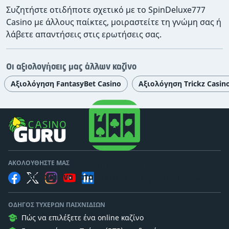
Συζητήστε οτιδήποτε σχετικό με το SpinDeluxe777
Casino με άλλους παίκτες, μοιραστείτε τη γνώμη σας ή
λάβετε απαντήσεις στις ερωτήσεις σας.
Οι αξιολογήσεις μας άλλων καζίνο
Αξιολόγηση FantasyBet Casino
Αξιολόγηση Trickz Casin
Casino Guru
ΑΚΟΛΟΥΘΉΣΤΕ ΜΑΣ
Θέλουμε να κατανοείτε τα τυχερά παιχνίδια.
ΟΔΗΓΌΣ ΤΥΧΕΡΏΝ ΠΑΙΧΝΙΔΙΏΝ
Πώς να επιλέξετε ένα online καζίνο