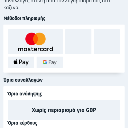
συναλλαγές στον ή από τον λογαριασμό σας στο
καζίνο.
Μέθοδοι πληρωμής
Όρια συναλλαγών
Όρια ανάληψης
Χωρίς περιορισμό για GBP
Όρια κέρδους