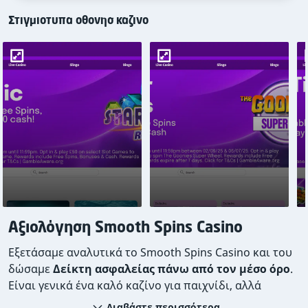
Στιγμιοτυπα οθονησ καζινο
Αξιολόγηση Smooth Spins Casino
Εξετάσαμε αναλυτικά το Smooth Spins Casino και του
δώσαμε
Δείκτη ασφαλείας πάνω από τον μέσο όρο
.
Είναι γενικά ένα καλό καζίνο για παιχνίδι, αλλά
υπάρχουν ορισμένα στοιχεία που θα ήταν καλό να
Διαβάστε περισσότερα