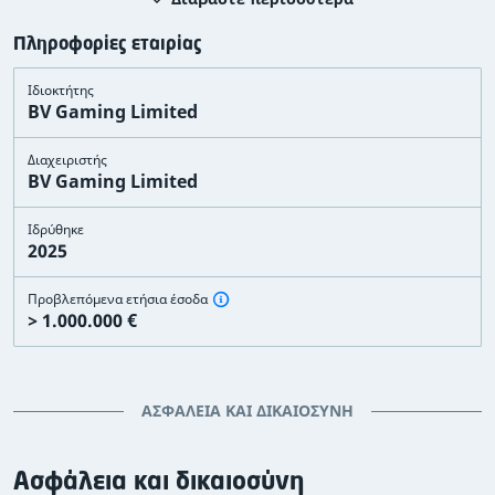
επισημάνουμε. Στην αξιολόγησή μας, λάβαμε υπόψη
μας τα παράπονα των παικτών του καζίνο, τα
Πληροφορίες εταιρίας
εκτιμώμενα έσοδα, την άδεια, τη γνησιότητα των
Ιδιοκτήτης
παιχνιδιών, την ποιότητα της εξυπηρέτησης πελατών,
BV Gaming Limited
το πόσο δίκαιοι είναι οι όροι και οι προϋποθέσεις, τα
όρια ανάληψης και κέρδους, καθώς και άλλους
Διαχειριστής
παράγοντες. Διαβάστε την πλήρη αξιολόγησή μας
BV Gaming Limited
παρακάτω, για να μάθετε περισσότερα σχετικά με
αυτό το καζίνο.
Ιδρύθηκε
2025
Σύμφωνα με τις έρευνες και τους υπολογισμούς μας,
το Smooth Spins Casino είναι ένα
μικρότερο online
Προβλεπόμενα ετήσια έσοδα
> 1.000.000 €
καζίνο
όσον αφορά τα συνολικά έσοδα. Τα έσοδα ενός
καζίνο είναι ένας σημαντικός παράγοντας, καθώς τα
μεγαλύτερα καζίνο δεν έχουν συνήθως πρόβλημα να
πληρώνουν τα μεγάλα κέρδη, ενώ τα μικρότερα καζίνο
ΑΣΦΆΛΕΙΑ ΚΑΙ ΔΙΚΑΙΟΣΎΝΗ
ενδεχομένως να μην μπορούν να σας πληρώσουν αν
καταφέρετε να κερδίσετε ένα μεγάλο ποσό.
Ασφάλεια και δικαιοσύνη