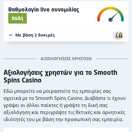
Βαθμολογία live συνομιλίας
Καλή
Με βάση
2
δοκιμές
ΑΞΙΟΛΟΓΉΣΕΙΣ ΧΡΗΣΤΏΝ
Αξιολογήσεις χρηστών για το Smooth
Spins Casino
Εδώ μπορείτε να μοιραστείτε τις εμπειρίες σας
σχετικά με το Smooth Spins Casino. Διαβάστε τι έχουν
γράψει οι άλλοι παίκτες ή γράψτε τη δική σας
αξιολόγηση και περιγράψτε τις θετικές και αρνητικές
ιδιότητές του με βάση την προσωπική σας εμπειρία.