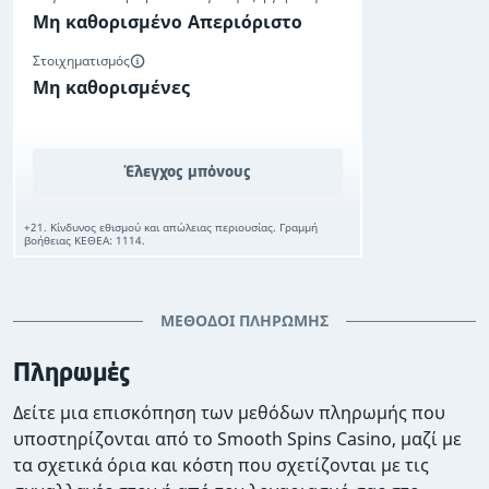
Μη καθορισμένο
Απεριόριστο
Στοιχηματισμός
Μη καθορισμένες
Έλεγχος μπόνους
+21. Κίνδυνος εθισμού και απώλειας περιουσίας. Γραμμή
βοήθειας ΚΕΘΕΑ: 1114.
ΜΈΘΟΔΟΙ ΠΛΗΡΩΜΉΣ
Πληρωμές
Δείτε μια επισκόπηση των μεθόδων πληρωμής που
υποστηρίζονται από το Smooth Spins Casino, μαζί με
τα σχετικά όρια και κόστη που σχετίζονται με τις