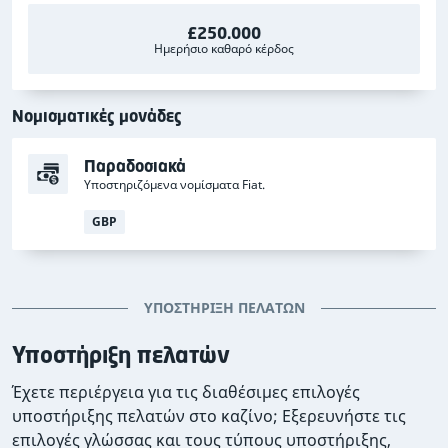
£250.000
Ημερήσιο καθαρό κέρδος
Νομισματικές μονάδες
Παραδοσιακά
Υποστηριζόμενα νομίσματα Fiat.
GBP
ΥΠΟΣΤΉΡΙΞΗ ΠΕΛΑΤΏΝ
Υποστήριξη πελατών
Έχετε περιέργεια για τις διαθέσιμες επιλογές
υποστήριξης πελατών στο καζίνο; Εξερευνήστε τις
επιλογές γλώσσας και τους τύπους υποστήριξης,