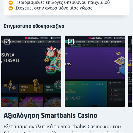
Περιορισμένες επιλογές υπεύθυνου παιχνιδιού
Στοχεύει στην αγορά μόνο μίας χώρας
Στιγμιοτυπα οθονησ καζινο
Αξιολόγηση Smartbahis Casino
Εξετάσαμε αναλυτικά το Smartbahis Casino και του