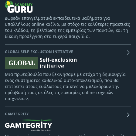
Δωρεάν επαγγελματικά εκπαιδευτικά μαθήματα για
υπαλλήλους online καζίνο, με στόχο τις καλύτερες πρακτικές
του κλάδου, τη βελτίωση της εμπειρίας των παικτών, και τη
δίκαιη προσέγγιση στα τυχερά παιχνίδια.
GLOBAL SELF-EXCLUSION INITIATIVE
Μια πρωτοβουλία που ξεκινήσαμε με στόχο τη δημιουργία
ενός συστήματος καθολικού αυτο-αποκλεισμού, που θα
επιτρέπει στους ευάλωτους παίκτες να μπλοκάρουν την
πρόσβασή τους σε όλες τις ευκαιρίες online τυχερών
παιχνιδιών.
GAMTEGRITY