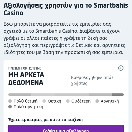
Αξιολογήσεις χρηστών για το Smartbahis
Casino
Εδώ μπορείτε να μοιραστείτε τις εμπειρίες σας
σχετικά με το Smartbahis Casino. Διαβάστε τι έχουν
γράψει οι άλλοι παίκτες ή γράψτε τη δική σας
αξιολόγηση και περιγράψτε τις θετικές και αρνητικές
ιδιότητές του με βάση την προσωπική σας εμπειρία.
ΓΝΏΜΗ ΧΡΗΣΤΏΝ:
ΜΗ ΑΡΚΕΤΆ
Βαθμολογήθηκε από 0
ΔΕΔΟΜΈΝΑ
χρήστες
Πολύ θετική
Θετική
Ουδέτερη
Αρνητική
Πολύ αρνητική
Έχετε εμπειρίες με αυτό το καζίνο;
Γράψτε μια αξιολόγηση