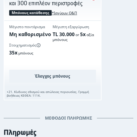
και 300 επιπλέον περιστροφές
Μπόνους κατάθεσης
*Ισχύουν Ο&Π
Μέγιστο ποντάρισμα
Μέγιστη εξαργύρωση
Μη καθορισμένο
TL 30.000
5x
or
αξία
μπόνους
Στοιχηματισμός
35x
μπόνους
Έλεγχος μπόνους
+21. Κίνδυνος εθισμού και απώλειας περιουσίας. Γραμμή
βοήθειας ΚΕΘΕΑ: 1114.
ΜΈΘΟΔΟΙ ΠΛΗΡΩΜΉΣ
Πληρωμές