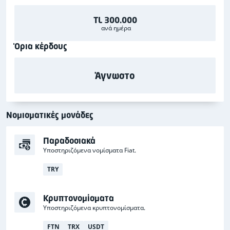
TL 300.000
ανά ημέρα
Όρια κέρδους
Άγνωστο
Νομισματικές μονάδες
Παραδοσιακά
Υποστηριζόμενα νομίσματα Fiat.
TRY
Κρυπτονομίσματα
Υποστηριζόμενα κρυπτονομίσματα.
FTN
TRX
USDT