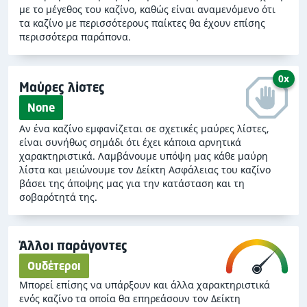
με το μέγεθος του καζίνο, καθώς είναι αναμενόμενο ότι
τα καζίνο με περισσότερους παίκτες θα έχουν επίσης
περισσότερα παράπονα.
0x
Μαύρες λίστες
None
Αν ένα καζίνο εμφανίζεται σε σχετικές μαύρες λίστες,
είναι συνήθως σημάδι ότι έχει κάποια αρνητικά
χαρακτηριστικά. Λαμβάνουμε υπόψη μας κάθε μαύρη
λίστα και μειώνουμε τον Δείκτη Ασφάλειας του καζίνο
βάσει της άποψης μας για την κατάσταση και τη
σοβαρότητά της.
Άλλοι παράγοντες
Ουδέτεροι
Μπορεί επίσης να υπάρξουν και άλλα χαρακτηριστικά
ενός καζίνο τα οποία θα επηρεάσουν τον Δείκτη