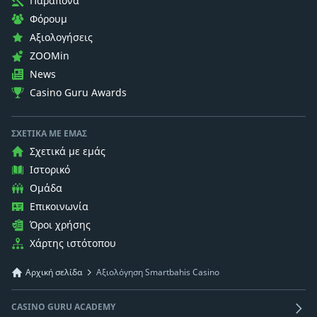
Παράπονα
Φόρουμ
Αξιολογήσεις
ZOOMin
News
Casino Guru Awards
ΣΧΕΤΙΚΆ ΜΕ ΕΜΆΣ
Σχετικά με εμάς
Ιστορικό
Ομάδα
Επικοινωνία
Όροι χρήσης
Χάρτης ιστότοπου
Αρχική σελίδα
Αξιολόγηση Smartbahis Casino
CASINO GURU ACADEMY