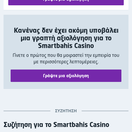
Κανένας δεν έχει ακόμη υποβάλει
μια γραπτή αξιολόγηση για το
Smartbahis Casino
Γίνετε ο πρώτος που θα μοιραστεί την εμπειρία του
με περισσότερες λεπτομέρειες.
Γράψτε μια αξιολόγηση
ΣΥΖΉΤΗΣΗ
Συζήτηση για το Smartbahis Casino