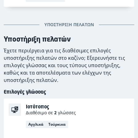
ΥΠΟΣΤΉΡΙΞΗ ΠΕΛΑΤΏΝ
Υποστήριξη πελατών
Έχετε περιέργεια για τις διαθέσιμες επιλογές
υποστήριξης πελατών στο καζίνο; Εξερευνήστε τις
επιλογές γλώσσας και τους τύπους υποστήριξης,
καθώς και τα αποτελέσματα των ελέγχων της
υποστήριξης πελατών.
Επιλογές γλώσσας
Ιστότοπος
Διαθέσιμο σε
2
γλώσσες
Αγγλικά
Τούρκικα