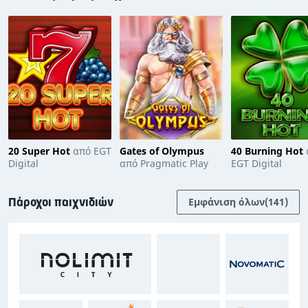
20 Super Hot
από EGT
Gates of Olympus
40 Burning Hot
Digital
από Pragmatic Play
EGT Digital
Πάροχοι παιχνιδιών
Εμφάνιση όλων
(141)