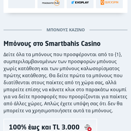
ΜΠΌΝΟΥΣ ΚΑΖΊΝΟ
Μπόνους στο Smartbahis Casino
Δείτε όλα τα μπόνους που προσφέρονται από το {1},
συμπεριλαμβανομένων των προσφορών μπόνους
χωρίς κατάθεση και των μπόνους καλωσορίσματος
πρώτης κατάθεσης. Θα δείτε πρώτα τα μπόνους που
διατίθενται στους παίκτες από τη χώρα σας, αλλά
μπορείτε επίσης να κάνετε κλικ στο παρακάτω κουμπί
για να δείτε προσφορές που προορίζονται για παίκτες
από άλλες χώρες. Απλώς έχετε υπόψη σας ότι δεν θα
μπορείτε να χρησιμοποιήσετε αυτά τα μπόνους.
100% έως και TL 3.000