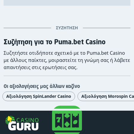
ΣΥΖΉΤΗΣΗ
Συζήτηση για το Puma.bet Casino
Συζητήστε οτιδήποτε σχετικό με το Puma.bet Casino
με άλλους παίκτες, μοιραστείτε τη γνώμη σας ή λάβετε
απαντήσεις στις ερωτήσεις σας.
Οι αξιολογήσεις μας άλλων καζίνο
Αξιολόγηση SpinLander Casino
Αξιολόγηση Morospin Ca