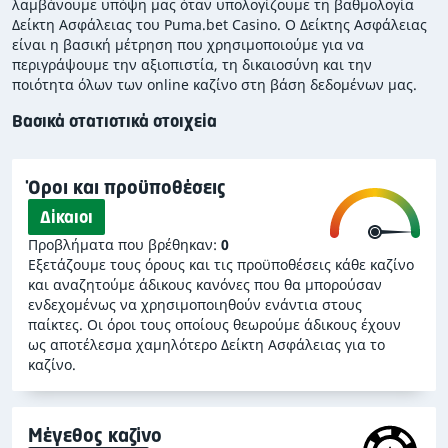
λαμβάνουμε υπόψη μας όταν υπολογίζουμε τη βαθμολογία
Δείκτη Ασφάλειας του Puma.bet Casino. Ο Δείκτης Ασφάλειας
Το Puma.bet Casino είναι ένα σχετικά νέο online
είναι η βασική μέτρηση που χρησιμοποιούμε για να
καζίνο, που σημαίνει ότι είναι πολύ νωρίς για να
περιγράψουμε την αξιοπιστία, τη δικαιοσύνη και την
μπορέσουμε με σιγουριά να κρίνουμε αν είναι ένα
ποιότητα όλων των online καζίνο στη βάση δεδομένων μας.
πολύ κακό καζίνο, ένα τέλειο καζίνο ή κάτι ενδιάμεσο.
Βασικά στατιστικά στοιχεία
Γι’ αυτό, το επισημάναμε ως ένα νέο online καζίνο.
Μόλις αποκτήσουμε περισσότερες πληροφορίες για
αυτό το καζίνο, θα επιστρέψουμε για να το
Όροι και προϋποθέσεις
βαθμολογήσουμε «κανονικά».
Δίκαιοι
Προβλήματα που βρέθηκαν:
0
Εξετάζουμε τους όρους και τις προϋποθέσεις κάθε καζίνο
και αναζητούμε άδικους κανόνες που θα μπορούσαν
ενδεχομένως να χρησιμοποιηθούν ενάντια στους
παίκτες. Οι όροι τους οποίους θεωρούμε άδικους έχουν
ως αποτέλεσμα χαμηλότερο Δείκτη Ασφάλειας για το
καζίνο.
Μέγεθος καζίνο