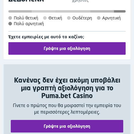
Πολύ θετική
Θετική
Ουδέτερη
Αρνητική
Πολύ αρνητική
Έχετε εμπειρίες με αυτό το καζίνο;
Γράψτε μια αξιολόγηση
Κανένας δεν έχει ακόμη υποβάλει
μια γραπτή αξιολόγηση για το
Puma.bet Casino
Γίνετε ο πρώτος που θα μοιραστεί την εμπειρία του
με περισσότερες λεπτομέρειες.
Γράψτε μια αξιολόγηση