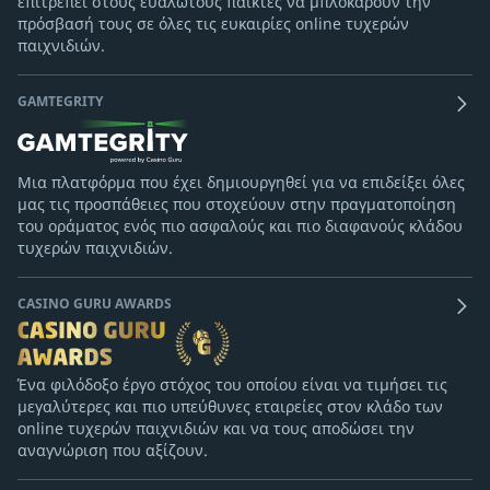
επιτρέπει στους ευάλωτους παίκτες να μπλοκάρουν την
πρόσβασή τους σε όλες τις ευκαιρίες online τυχερών
παιχνιδιών.
GAMTEGRITY
Μια πλατφόρμα που έχει δημιουργηθεί για να επιδείξει όλες
μας τις προσπάθειες που στοχεύουν στην πραγματοποίηση
του οράματος ενός πιο ασφαλούς και πιο διαφανούς κλάδου
τυχερών παιχνιδιών.
CASINO GURU AWARDS
Ένα φιλόδοξο έργο στόχος του οποίου είναι να τιμήσει τις
μεγαλύτερες και πιο υπεύθυνες εταιρείες στον κλάδο των
online τυχερών παιχνιδιών και να τους αποδώσει την
αναγνώριση που αξίζουν.