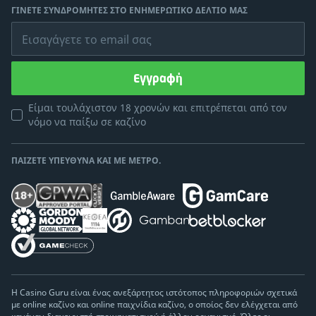
ΓΊΝΕΤΕ ΣΥΝΔΡΟΜΗΤΈΣ ΣΤΟ ΕΝΗΜΕΡΩΤΙΚΌ ΔΕΛΤΊΟ ΜΑΣ
Εισαγάγετε το email σας
Εγγραφή
Είμαι τουλάχιστον 18 χρονών και επιτρέπεται από τον
νόμο να παίξω σε καζίνο
ΠΑΊΖΕΤΕ ΥΠΕΎΘΥΝΑ ΚΑΙ ΜΕ ΜΈΤΡΟ.
Η Casino Guru είναι ένας ανεξάρτητος ιστότοπος πληροφοριών σχετικά
με online καζίνο και online παιχνίδια καζίνο, ο οποίος δεν ελέγχεται από