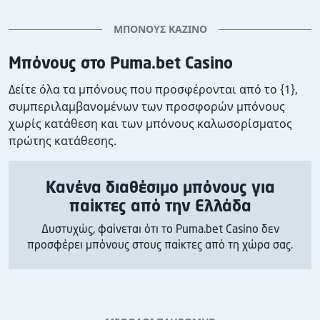
ΜΠΌΝΟΥΣ ΚΑΖΊΝΟ
Μπόνους στο Puma.bet Casino
Δείτε όλα τα μπόνους που προσφέρονται από το {1},
συμπεριλαμβανομένων των προσφορών μπόνους
χωρίς κατάθεση και των μπόνους καλωσορίσματος
πρώτης κατάθεσης.
Κανένα διαθέσιμο μπόνους για
παίκτες από την Ελλάδα
Δυστυχώς, φαίνεται ότι το Puma.bet Casino δεν
προσφέρει μπόνους στους παίκτες από τη χώρα σας.