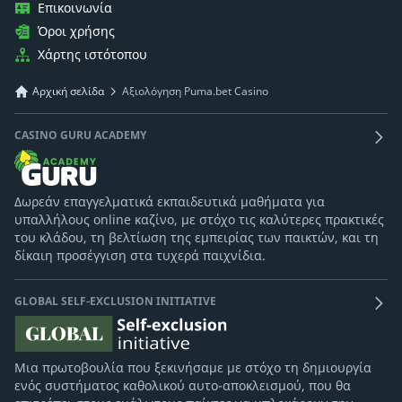
Επικοινωνία
Όροι χρήσης
Χάρτης ιστότοπου
Αρχική σελίδα
Αξιολόγηση Puma.bet Casino
CASINO GURU ACADEMY
Δωρεάν επαγγελματικά εκπαιδευτικά μαθήματα για
υπαλλήλους online καζίνο, με στόχο τις καλύτερες πρακτικές
του κλάδου, τη βελτίωση της εμπειρίας των παικτών, και τη
δίκαιη προσέγγιση στα τυχερά παιχνίδια.
GLOBAL SELF-EXCLUSION INITIATIVE
Μια πρωτοβουλία που ξεκινήσαμε με στόχο τη δημιουργία
ενός συστήματος καθολικού αυτο-αποκλεισμού, που θα