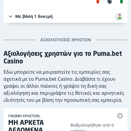
Με βάση
1
δοκιμή
ΑΞΙΟΛΟΓΉΣΕΙΣ ΧΡΗΣΤΏΝ
Αξιολογήσεις χρηστών για το Puma.bet
Casino
Εδώ μπορείτε να μοιραστείτε τις εμπειρίες σας
σχετικά με το Puma.bet Casino. Διαβάστε τι έχουν
γράψει οι άλλοι παίκτες ή γράψτε τη δική σας
αξιολόγηση και περιγράψτε τις θετικές και αρνητικές
ιδιότητές του με βάση την προσωπική σας εμπειρία.
ΓΝΏΜΗ ΧΡΗΣΤΏΝ:
ΜΗ ΑΡΚΕΤΆ
Βαθμολογήθηκε από 0
ΔΕΔΟΜΈΝΑ
χρήστες