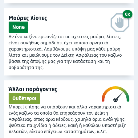
0x
Μαύρες λίστες
None
Αν ένα καζίνο εμφανίζεται σε σχετικές μαύρες λίστες,
είναι συνήθως σημάδι ότι έχει κάποια αρνητικά
χαρακτηριστικά. Λαμβάνουμε υπόψη μας κάθε μαύρη
λίστα και μειώνουμε τον Δείκτη Ασφάλειας του καζίνο
βάσει της άποψης μας για την κατάσταση και τη
σοβαρότητά της.
Άλλοι παράγοντες
Ουδέτεροι
Μπορεί επίσης να υπάρξουν και άλλα χαρακτηριστικά
ενός καζίνο τα οποία θα επηρεάσουν τον Δείκτη
Ασφάλειας, όπως όρια κέρδους, χαμηλά όρια ανάληψης,
ψεύτικα παιχνίδια ή άδειες, κακή ή καθόλου υποστήριξη
πελατών, δίκτυο επίγειων καταστημάτων, κ.λπ.