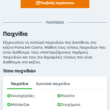
Υποβολή παράπονου
ΠΑΙΧΝΊΔΙΑ
Παιχνίδια
Εξερευνήστε τη συλλογή παιχνιδιών που διατίθεται στο
καζίνο Puma.bet Casino. Μάθετε τους τύπους παιχνιδιών που
είναι διαθέσιμα, τους υποστηριζόμενους παρόχους
παιχνιδιών και τους πιο δημοφιλείς τίτλους που είναι
διαθέσιμοι στο καζίνο.
Τύποι παιχνιδιών
Παιχνίδια
Ζωντανά παιχνίδια
Κουλοχέρηδες
Ρουλέτα
Μπλάκτζακ
Στοιχήματα