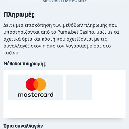
ΜΈΘΟΔΟΙ ΠΛΗΡΩΜΉΣ
Πληρωμές
Δείτε μια επισκόπηση των μεθόδων πληρωμής που
υποστηρίζονται από το Puma.bet Casino, μαζί με τα
σχετικά όρια και κόστη που σχετίζονται με τις
συναλλαγές στον ή από τον λογαριασμό σας στο
καζίνο.
Μέθοδοι πληρωμής
Όρια συναλλαγών