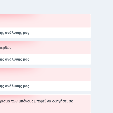
της ανάλυσής μας
 κερδών
της ανάλυσής μας
της ανάλυσής μας
ρισμα των μπόνους μπορεί να οδηγήσει σε