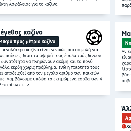
ίκτη Ασφάλειας για το καζίνο.
παρ
άση τις πληροφορίες που συλλέξαμε στην αξιολόγησή μας γ
 χαμηλό Δείκτη ασφάλειας. Δεν σας προτείνουμε να παίξε
ο αποφύγετε.
έγεθος καζίνο
Μα
Μικρό προς μέτριο καζίνο
No
 μεγαλύτερα καζίνο είναι γενικώς πιο ασφαλή για
Αν έ
υς παίκτες, διότι τα υψηλά τους έσοδα τούς δίνουν
είνα
 δυνατότητα να πληρώνουν ακόμη και τα πολύ
χαρα
γάλα κέρδη χωρίς πρόβλημα, ενώ η ποιότητα τους
λίστ
ει αποδειχθεί από τον μεγάλο αριθμό των παικτών
βάσε
υς. Λαμβάνουμε υπόψη τα εκτιμώμενα έσοδα των 4
σοβα
λευταίων ετών.
Άλ
Αρ
Χα