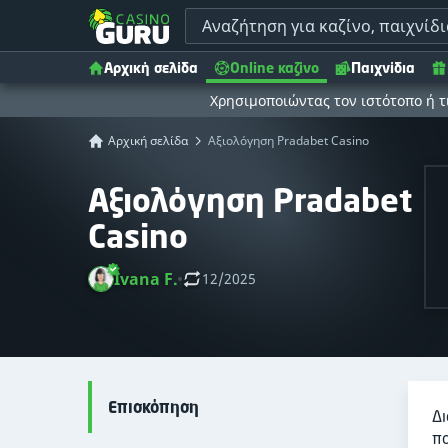
Αρχική σελίδα
Online καζίνο
Παιχνίδια
Χρησιμοποιώντας τον ιστότοπο ή τ
Αρχική σελίδα
Αξιολόγηση Pradabet Casino
Αξιολόγηση Pradabet
Casino
Ivana F.
12/2025
Επισκόπηση
Δι
πα