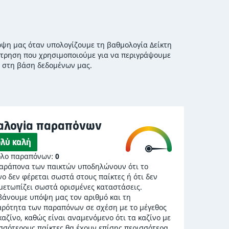
ενότητες στους Όρους και Προϋποθέσεις
παίκτες του καζίνο
. Οι συγκεκριμένοι
ποιο πρόβλημα, αν αποφασίσετε να
όψη μας όταν υπολογίζουμε τη βαθμολογία Δείκτη
. Για αυτόν τον λόγο, σας συμβουλεύουμε
μέτρηση που χρησιμοποιούμε για να περιγράψουμε
ετε τουλάχιστον ιδιαίτερη προσοχή στους
νο στη βάση δεδομένων μας.
ε να παίξετε σε αυτό.
αλογία παραπόνων
όριο καθαρού κέρδους 5.000 €.
Αυτό
αι μεγαλύτερο από 5.000 € σε μία ημέρα,
λύ καλή
άμεσα στο σύνολο των κερδών σας και των
ολο παραπόνων:
0
, δεν θα πάρετε τα χρήματα πάνω απ’
αράπονα των παικτών υποδηλώνουν ότι το
νο δεν φέρεται σωστά στους παίκτες ή ότι δεν
ς είναι εξαιρετικά άδικο για τους
μετωπίζει σωστά ορισμένες καταστάσεις.
 από εμάς για όλα τα καζίνο που
άνουμε υπόψη μας τον αριθμό και τη
 αν το όριο κέρδους επιβάλλεται από
ρότητα των παραπόνων σε σχέση με το μέγεθος
ιστικές αρχές.
καζίνο, καθώς είναι αναμενόμενο ότι τα καζίνο με
σσότερους παίκτες θα έχουν επίσης περισσότερα