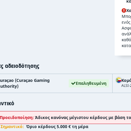
κέ
Χα
Μπορ
ενός
Ασφά
ανάλ
καθό
κατα
ς αδειοδότησης
uraçao (Curaçao Gaming
Κομό
Επαληθευμένη
ALSI-
uthority)
ντικό
Προειδοποίηση:
Άδικος κανόνας μέγιστου κέρδους με βάση τ
Σημαντικό:
Όριο κέρδους 5.000 € τη μέρα