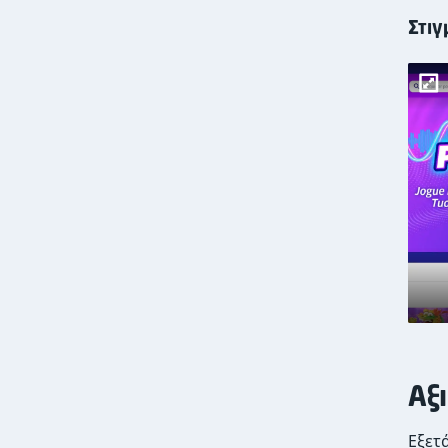
Στιγ
Αξ
Εξετ