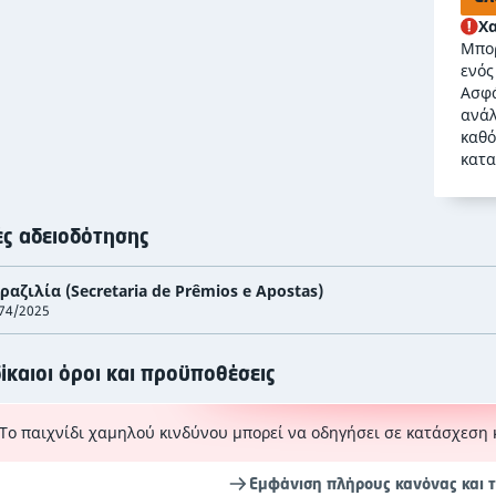
Χα
Μπορ
ενός
Ασφά
ανάλ
καθό
κατα
ς αδειοδότησης
ραζιλία (Secretaria de Prêmios e Apostas)
74/2025
ίκαιοι όροι και προϋποθέσεις
Το παιχνίδι χαμηλού κινδύνου μπορεί να οδηγήσει σε κατάσχεση
Εμφάνιση πλήρους κανόνας και 