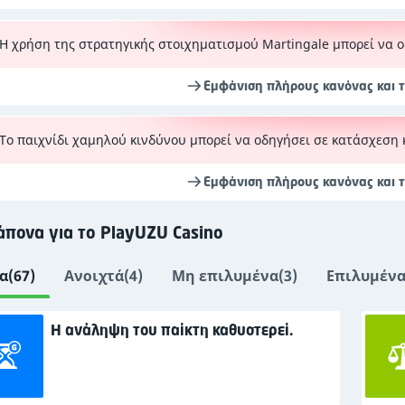
Η χρήση της στρατηγικής στοιχηματισμού Martingale μπορεί να 
Εμφάνιση πλήρους κανόνας και 
Το παιχνίδι χαμηλού κινδύνου μπορεί να οδηγήσει σε κατάσχεση
Εμφάνιση πλήρους κανόνας και 
πονα για το PlayUZU Casino
α
(67)
Ανοιχτά
(4)
Μη επιλυμένα
(3)
Επιλυμέν
Η ανάληψη του παίκτη καθυστερεί.