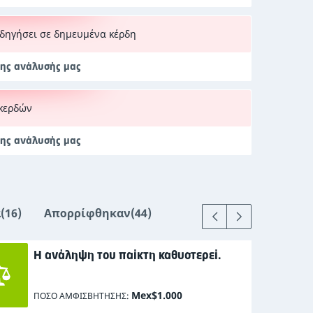
οδηγήσει σε δημευμένα κέρδη
της ανάλυσής μας
 κερδών
της ανάλυσής μας
α
(16)
Απορρίφθηκαν
(44)
Η ανάληψη του παίκτη καθυστερεί.
Mex$1.000
ΠΟΣΟ ΑΜΦΙΣΒΗΤΗΣΗΣ: