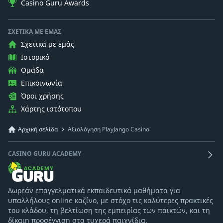
Casino Guru Awards
ΣΧΕΤΙΚΆ ΜΕ ΕΜΆΣ
Σχετικά με εμάς
Ιστορικό
Ομάδα
Επικοινωνία
Όροι χρήσης
Χάρτης ιστότοπου
Αρχική σελίδα
Αξιολόγηση PlayJango Casino
CASINO GURU ACADEMY
Δωρεάν επαγγελματικά εκπαιδευτικά μαθήματα για
υπαλλήλους online καζίνο, με στόχο τις καλύτερες πρακτικές
του κλάδου, τη βελτίωση της εμπειρίας των παικτών, και τη
δίκαιη προσέγγιση στα τυχερά παιχνίδια.