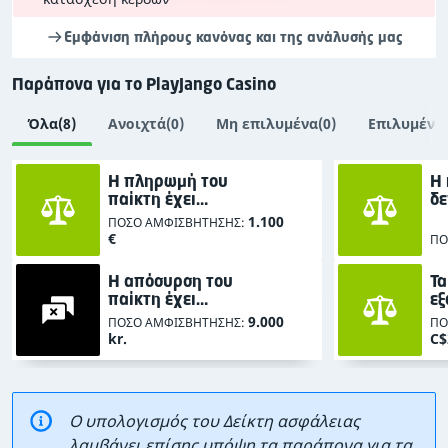
Εμφάνιση πλήρους κανόνας και της ανάλυσής μας
Παράπονα για το PlayJango Casino
Όλα
(8)
Ανοιχτά
(0)
Μη επιλυμένα
(0)
Επιλυμένα
Η πληρωμή του
Η 
παίκτη έχει
δε
καθυστερήσει.
λο
1.100
ΠΟΣΟ ΑΜΦΙΣΒΗΤΗΣΗΣ:
€
ΠΟ
Η απόσυρση του
Τα
παίκτη έχει
εξ
καθυστερήσει.
το
9.000
ΠΟΣΟ ΑΜΦΙΣΒΗΤΗΣΗΣ:
ΠΟ
kr.
C$
Ο υπολογισμός του Δείκτη ασφάλειας
λαμβάνει επίσης υπόψη τα παράπονα για τα