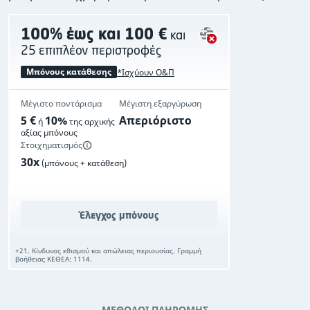
100% έως και 100 €
και
25 επιπλέον περιστροφές
Μπόνους κατάθεσης
*Ισχύουν Ο&Π
Μέγιστο ποντάρισμα
Μέγιστη εξαργύρωση
5 €
10%
Απεριόριστο
ή
της αρχικής
αξίας μπόνους
Στοιχηματισμός
30x
(μπόνους + κατάθεση)
Έλεγχος μπόνους
+21. Κίνδυνος εθισμού και απώλειας περιουσίας. Γραμμή
βοήθειας ΚΕΘΕΑ: 1114.
ΜΈΘΟΔΟΙ ΠΛΗΡΩΜΉΣ