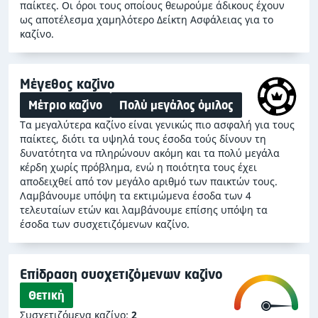
παίκτες. Οι όροι τους οποίους θεωρούμε άδικους έχουν
είναι
άδικοι για τους παίκτες του καζίνο
. Οι
ως αποτέλεσμα χαμηλότερο Δείκτη Ασφάλειας για το
συγκεκριμένοι όροι και προϋποθέσεις μπορεί να
καζίνο.
σας δημιουργήσουν κάποιο πρόβλημα, αν
αποφασίσετε να επωφεληθείτε από τα μπόνους ή
τις προσφορές του καζίνο. Για αυτόν τον λόγο,
Μέγεθος καζίνο
σας συμβουλεύουμε να βρείτε ένα άλλο καζίνο με
Μέτριο καζίνο
Πολύ μεγάλος όμιλος
δίκαιους κανόνες ή να δείξετε τουλάχιστον
Τα μεγαλύτερα καζίνο είναι γενικώς πιο ασφαλή για τους
ιδιαίτερη προσοχή στους όρους και
παίκτες, διότι τα υψηλά τους έσοδα τούς δίνουν τη
προϋποθέσεις αυτού του καζίνο, αν αποφασίσετε
δυνατότητα να πληρώνουν ακόμη και τα πολύ μεγάλα
να παίξετε σε αυτό.
κέρδη χωρίς πρόβλημα, ενώ η ποιότητα τους έχει
αποδειχθεί από τον μεγάλο αριθμό των παικτών τους.
Λαμβάνουμε υπόψη τα εκτιμώμενα έσοδα των 4
Με βάση όλες τις πληροφορίες που αναφέραμε σε
τελευταίων ετών και λαμβάνουμε επίσης υπόψη τα
αυτήν την αξιολόγηση και τον πολύ υψηλό Δείκτη
έσοδα των συσχετιζόμενων καζίνο.
ασφάλειας αυτού του καζίνο, μπορούμε
συμπερασματικά να πούμε ότι το PlayJango Casino
είναι ένα εξαιρετικό καζίνο για παιχνίδι. Αν ψάχνετε
Επίδραση συσχετιζόμενων καζίνο
για ένα ιδανικό online καζίνο, σας προτείνουμε να
Θετική
δοκιμάσετε το συγκεκριμένο.
Συσχετιζόμενα καζίνο:
2