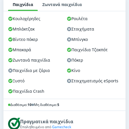
Παιχνίδια
Ζωντανά παιχνίδια
Κουλοχέρηδες
Ρουλέτα
Μπλάκτζακ
Στοιχήματα
Βίντεο πόκερ
Μπίνγκο
Μπακαρά
Παιχνίδια Τζακπότ
Ζωντανά παιχνίδια
Πόκερ
Παιχνίδια με ζάρια
Κίνο
Ξυστό
Στοιχηματισμός eSports
Παιχνίδια Crash
Διαθέσιμο:
10
Μη διαθέσιμο:
5
Πραγματικά παιχνίδια
Επαληθευμένο από
Gamecheck