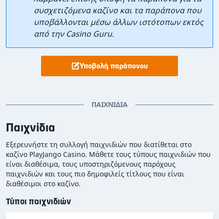
συσχετιζόμενα καζίνο και τα παράπονα που
υποβάλλονται μέσω άλλων ιστότοπων εκτός
από την Casino Guru.
Υποβολή παράπονου
ΠΑΙΧΝΊΔΙΑ
Παιχνίδια
Εξερευνήστε τη συλλογή παιχνιδιών που διατίθεται στο
καζίνο PlayJango Casino. Μάθετε τους τύπους παιχνιδιών που
είναι διαθέσιμα, τους υποστηριζόμενους παρόχους
παιχνιδιών και τους πιο δημοφιλείς τίτλους που είναι
διαθέσιμοι στο καζίνο.
Τύποι παιχνιδιών