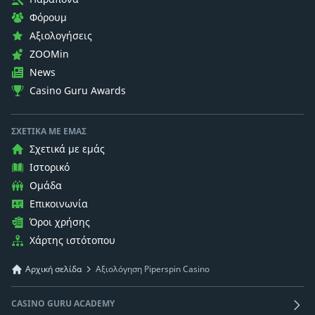
Φόρουμ
Αξιολογήσεις
ZOOMin
News
Casino Guru Awards
ΣΧΕΤΙΚΆ ΜΕ ΕΜΆΣ
Σχετικά με εμάς
Ιστορικό
Ομάδα
Επικοινωνία
Όροι χρήσης
Χάρτης ιστότοπου
Αρχική σελίδα
Αξιολόγηση Piperspin Casino
CASINO GURU ACADEMY