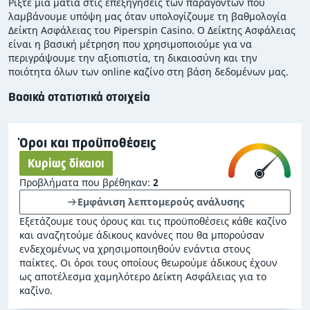
Ρίξτε μια ματιά στις επεξηγήσεις των παραγόντων που
καζίνο.
λαμβάνουμε υπόψη μας όταν υπολογίζουμε τη βαθμολογία
Δείκτη Ασφάλειας του Piperspin Casino. Ο Δείκτης Ασφάλειας
είναι η βασική μέτρηση που χρησιμοποιούμε για να
Προειδοποίηση:
Το Piperspin Casino έχει
περιγράψουμε την αξιοπιστία, τη δικαιοσύνη και την
συγκεκριμένες ενότητες στους Όρους και
ποιότητα όλων των online καζίνο στη βάση δεδομένων μας.
Προϋποθέσεις που θεωρούμε ότι είναι
άδικοι για
Βασικά στατιστικά στοιχεία
τους παίκτες του καζίνο
. Για αυτόν τον λόγο, σας
συμβουλεύουμε να βρείτε ένα άλλο καζίνο με
δίκαιους κανόνες ή να δείξετε τουλάχιστον
Όροι και προϋποθέσεις
ιδιαίτερη προσοχή στους όρους και
Κυρίως δίκαιοι
προϋποθέσεις αυτού του καζίνο, αν αποφασίσετε
να παίξετε σε αυτό.
Προβλήματα που βρέθηκαν:
2
Εμφάνιση λεπτομερούς ανάλυσης
Το Piperspin Casino είναι ένα σχετικά νέο online
Εξετάζουμε τους όρους και τις προϋποθέσεις κάθε καζίνο
και αναζητούμε άδικους κανόνες που θα μπορούσαν
καζίνο, που σημαίνει ότι είναι πολύ νωρίς για να
ενδεχομένως να χρησιμοποιηθούν ενάντια στους
μπορέσουμε με σιγουριά να κρίνουμε αν είναι ένα
παίκτες. Οι όροι τους οποίους θεωρούμε άδικους έχουν
πολύ κακό καζίνο, ένα τέλειο καζίνο ή κάτι ενδιάμεσο.
ως αποτέλεσμα χαμηλότερο Δείκτη Ασφάλειας για το
Γι’ αυτό, το επισημάναμε ως ένα νέο online καζίνο.
καζίνο.
Μόλις αποκτήσουμε περισσότερες πληροφορίες για