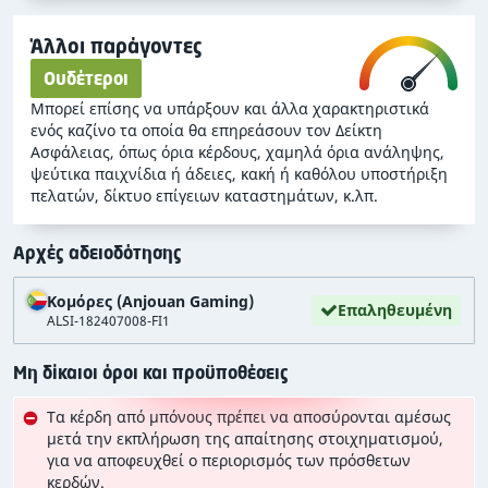
Άλλοι παράγοντες
Ουδέτεροι
Μπορεί επίσης να υπάρξουν και άλλα χαρακτηριστικά
ενός καζίνο τα οποία θα επηρεάσουν τον Δείκτη
Ασφάλειας, όπως όρια κέρδους, χαμηλά όρια ανάληψης,
ψεύτικα παιχνίδια ή άδειες, κακή ή καθόλου υποστήριξη
πελατών, δίκτυο επίγειων καταστημάτων, κ.λπ.
Αρχές αδειοδότησης
Κομόρες (Anjouan Gaming)
Επαληθευμένη
ALSI-182407008-FI1
Μη δίκαιοι όροι και προϋποθέσεις
Τα κέρδη από μπόνους πρέπει να αποσύρονται αμέσως
μετά την εκπλήρωση της απαίτησης στοιχηματισμού,
για να αποφευχθεί ο περιορισμός των πρόσθετων
κερδών.