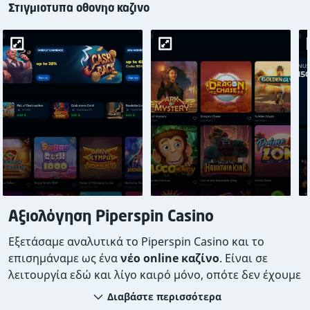
Στιγμιοτυπα οθονησ καζινο
Αξιολόγηση Piperspin Casino
Εξετάσαμε αναλυτικά το Piperspin Casino και το
επισημάναμε ως ένα
νέο online καζίνο
. Είναι σε
λειτουργία εδώ και λίγο καιρό μόνο, οπότε δεν έχουμε
αρκετά δεδομένα για να του δώσουμε έναν κανονικό
Διαβάστε περισσότερα
Δείκτη ασφάλειας όπως τα εδραιωμένα καζίνο. Στην