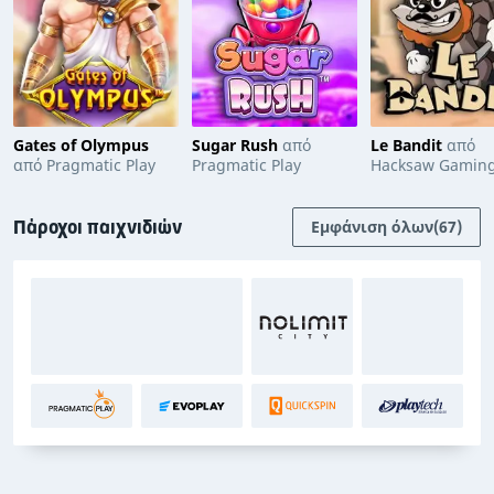
Gates of Olympus
Sugar Rush
από
Le Bandit
από
από Pragmatic Play
Pragmatic Play
Hacksaw Gamin
Πάροχοι παιχνιδιών
Εμφάνιση όλων
(67)