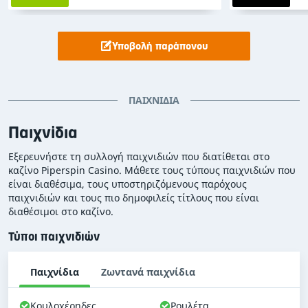
Υποβολή παράπονου
ΠΑΙΧΝΊΔΙΑ
Παιχνίδια
Εξερευνήστε τη συλλογή παιχνιδιών που διατίθεται στο
καζίνο Piperspin Casino. Μάθετε τους τύπους παιχνιδιών που
είναι διαθέσιμα, τους υποστηριζόμενους παρόχους
παιχνιδιών και τους πιο δημοφιλείς τίτλους που είναι
διαθέσιμοι στο καζίνο.
Τύποι παιχνιδιών
Παιχνίδια
Ζωντανά παιχνίδια
Κουλοχέρηδες
Ρουλέτα