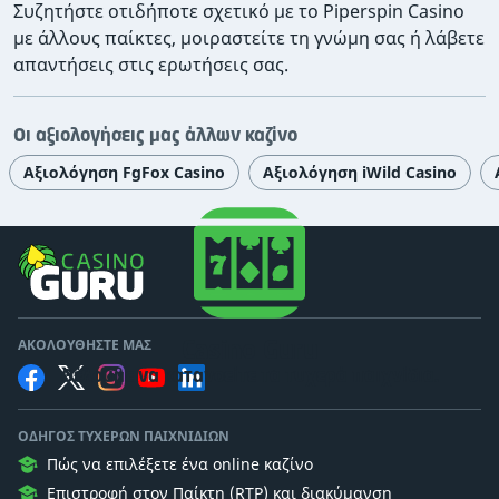
Συζητήστε οτιδήποτε σχετικό με το Piperspin Casino
με άλλους παίκτες, μοιραστείτε τη γνώμη σας ή λάβετε
απαντήσεις στις ερωτήσεις σας.
Οι αξιολογήσεις μας άλλων καζίνο
Αξιολόγηση FgFox Casino
Αξιολόγηση iWild Casino
Casino Guru
ΑΚΟΛΟΥΘΉΣΤΕ ΜΑΣ
Θέλουμε να κατανοείτε τα τυχερά παιχνίδια.
ΟΔΗΓΌΣ ΤΥΧΕΡΏΝ ΠΑΙΧΝΙΔΙΏΝ
Πώς να επιλέξετε ένα online καζίνο
Επιστροφή στον Παίκτη (RTP) και διακύμανση