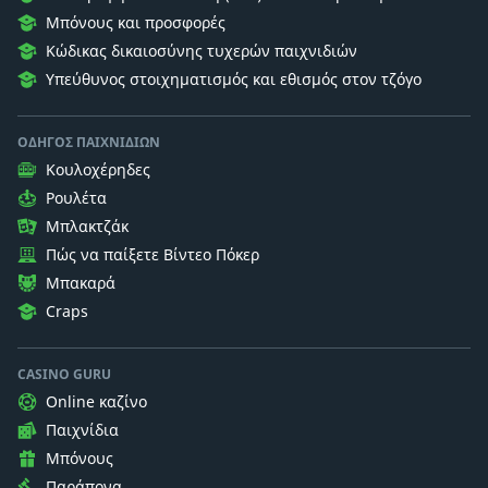
Μπόνους και προσφορές
Κώδικας δικαιοσύνης τυχερών παιχνιδιών
Υπεύθυνος στοιχηματισμός και εθισμός στον τζόγο
ΟΔΗΓΌΣ ΠΑΙΧΝΙΔΙΏΝ
Κουλοχέρηδες
Ρουλέτα
Μπλακτζάκ
Πώς να παίξετε Βίντεο Πόκερ
Μπακαρά
Craps
CASINO GURU
Online καζίνο
Παιχνίδια
Μπόνους
Παράπονα