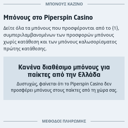
ΜΠΌΝΟΥΣ ΚΑΖΊΝΟ
Μπόνους στο Piperspin Casino
Δείτε όλα τα μπόνους που προσφέρονται από το {1},
συμπεριλαμβανομένων των προσφορών μπόνους
χωρίς κατάθεση και των μπόνους καλωσορίσματος
πρώτης κατάθεσης.
Κανένα διαθέσιμο μπόνους για
παίκτες από την Ελλάδα
Δυστυχώς, φαίνεται ότι το Piperspin Casino δεν
προσφέρει μπόνους στους παίκτες από τη χώρα σας.
ΜΈΘΟΔΟΙ ΠΛΗΡΩΜΉΣ