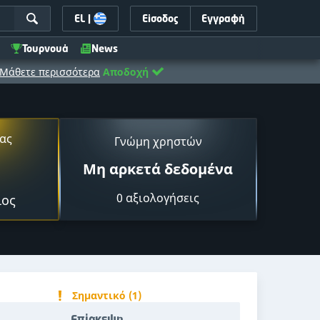
EL
|
Είσοδος
Εγγραφή
Τουρνουά
News
Μάθετε περισσότερα
Αποδοχή
ας
Γνώμη χρηστών
Μη αρκετά δεδομένα
0 αξιολογήσεις
ιος
Σημαντικό (1)
Επίσκεψη