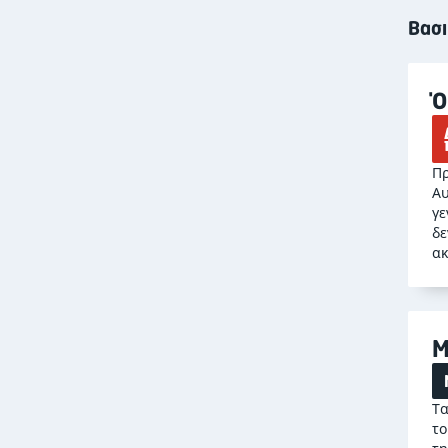
σημα
οποί
Βασι
Ό
Π
Αυ
γε
δε
ακ
Μ
Τα
το