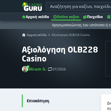
Αρχική σελίδα
Online καζίνο
Παιχνίδια
Χρησιμοποιώντας τον ιστότοπο ή τ
Αρχική σελίδα
Αξιολόγηση OLB228 Casino
Αξιολόγηση OLB228
Casino
Miram G.
07/2026
Επισκόπηση
Δι
πα