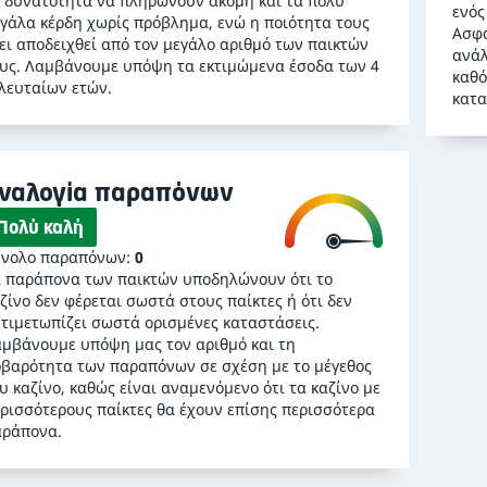
 δυνατότητα να πληρώνουν ακόμη και τα πολύ
ενός
γάλα κέρδη χωρίς πρόβλημα, ενώ η ποιότητα τους
Ασφά
ει αποδειχθεί από τον μεγάλο αριθμό των παικτών
ανάλ
υς. Λαμβάνουμε υπόψη τα εκτιμώμενα έσοδα των 4
καθό
λευταίων ετών.
κατα
ναλογία παραπόνων
Πολύ καλή
ύνολο παραπόνων:
0
 παράπονα των παικτών υποδηλώνουν ότι το
ζίνο δεν φέρεται σωστά στους παίκτες ή ότι δεν
τιμετωπίζει σωστά ορισμένες καταστάσεις.
μβάνουμε υπόψη μας τον αριθμό και τη
βαρότητα των παραπόνων σε σχέση με το μέγεθος
υ καζίνο, καθώς είναι αναμενόμενο ότι τα καζίνο με
ρισσότερους παίκτες θα έχουν επίσης περισσότερα
αράπονα.