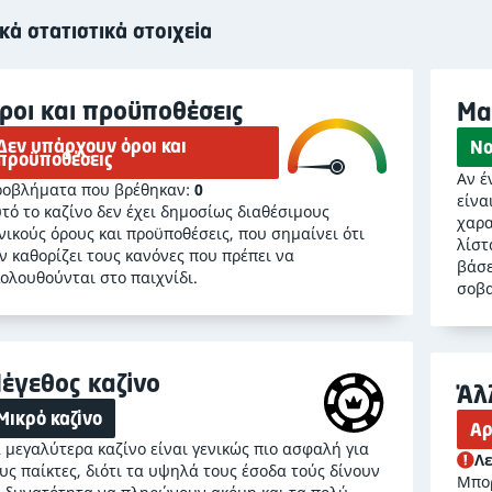
ίνει ότι αν και δεν είναι ένα εντελώς κακό καζίνο, έχει 
ων σάς συμβουλεύουμε να βρείτε ένα καλύτερο online καζί
κά στατιστικά στοιχεία
ροι και προϋποθέσεις
Μα
Δεν υπάρχουν όροι και
No
προϋποθέσεις
Αν έ
ροβλήματα που βρέθηκαν:
0
είνα
τό το καζίνο δεν έχει δημοσίως διαθέσιμους
χαρα
νικούς όρους και προϋποθέσεις, που σημαίνει ότι
λίστ
ν καθορίζει τους κανόνες που πρέπει να
βάσε
ολουθούνται στο παιχνίδι.
σοβα
έγεθος καζίνο
Άλ
Μικρό καζίνο
Αρ
 μεγαλύτερα καζίνο είναι γενικώς πιο ασφαλή για
Λε
υς παίκτες, διότι τα υψηλά τους έσοδα τούς δίνουν
Μπορ