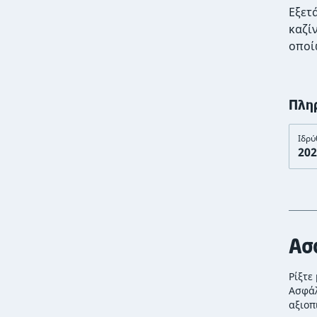
Εξετ
καζί
οποί
των 
εξυπ
καθώ
Πληρ
σχετι
Ιδρύ
Σύμφ
202
όσον
μεγα
ενδε
Το O
Ασ
Δεν 
Ρίξτε
Ασφάλ
Όπως
αξιοπ