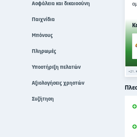
Ασφάλεια και δικαιοσύνη
αμ
Παιχνίδια
Κ
Μπόνους
Πληρωμές
Υποστήριξη πελατών
+21. 
Αξιολογήσεις χρηστών
Πλεο
Συζήτηση