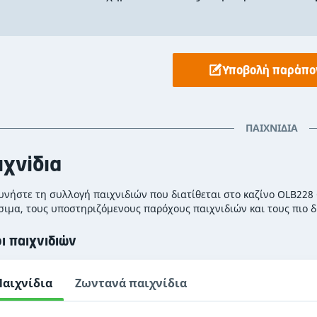
Υποβολή παράπο
ΠΑΙΧΝΊΔΙΑ
ιχνίδια
υνήστε τη συλλογή παιχνιδιών που διατίθεται στο καζίνο OLB228 
σιμα, τους υποστηριζόμενους παρόχους παιχνιδιών και τους πιο δη
ι παιχνιδιών
Παιχνίδια
Ζωντανά παιχνίδια