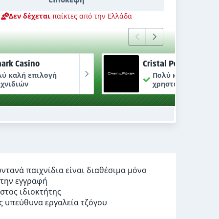
Δεν δέχεται
παίκτες από την Ελλάδα
ark Casino
Cristal Poker Casino
λύ καλή επιλογή
Πολύ καλή βαθμολ
ιχνιδιών
χρηστών
ωντανά παιχνίδια είναι διαθέσιμα μόνο
 την εγγραφή
στος ιδιοκτήτης
ς υπεύθυνα εργαλεία τζόγου