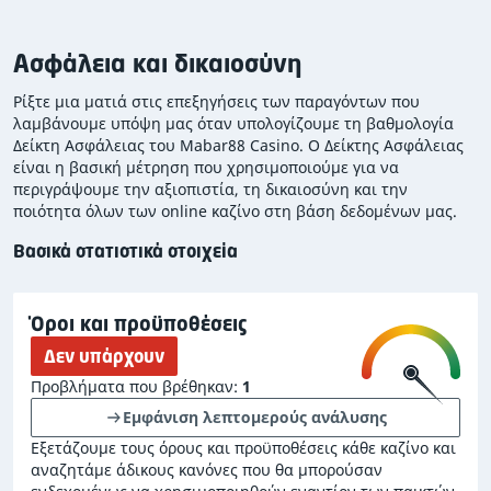
το Mabar88 Casino είναι ένα
online καζίνο μεσαίου
μεγέθους
όσον αφορά τα συνολικά έσοδα. Τα έσοδα
Ασφάλεια και δικαιοσύνη
ενός καζίνο είναι ένας σημαντικός παράγοντας, καθώς
τα μεγαλύτερα καζίνο δεν έχουν συνήθως πρόβλημα
Ρίξτε μια ματιά στις επεξηγήσεις των παραγόντων που
λαμβάνουμε υπόψη μας όταν υπολογίζουμε τη βαθμολογία
να πληρώνουν τα μεγάλα κέρδη, ενώ τα μικρότερα
Δείκτη Ασφάλειας του Mabar88 Casino. Ο Δείκτης Ασφάλειας
καζίνο ενδεχομένως να μην μπορούν να σας
είναι η βασική μέτρηση που χρησιμοποιούμε για να
πληρώσουν αν καταφέρετε να κερδίσετε ένα μεγάλο
περιγράψουμε την αξιοπιστία, τη δικαιοσύνη και την
ποσό.
ποιότητα όλων των online καζίνο στη βάση δεδομένων μας.
Το Mabar88 Casino λειτουργεί χωρίς έγκυρη άδεια.
Βασικά στατιστικά στοιχεία
Δεν βρήκαμε
κανένα σχετικό παράπονο
για αυτό το
καζίνο.
Όροι και προϋποθέσεις
Δεν υπάρχουν
Προειδοποίηση:
Το Mabar88 Casino έχει
Προβλήματα που βρέθηκαν:
1
συγκεκριμένες ενότητες στους Όρους και
Εμφάνιση λεπτομερούς ανάλυσης
Προϋποθέσεις για τα Μπόνους που θεωρούμε ότι
Εξετάζουμε τους όρους και προϋποθέσεις κάθε καζίνο και
είναι
άδικοι για τους παίκτες του καζίνο
. Οι
αναζητάμε άδικους κανόνες που θα μπορούσαν
συγκεκριμένοι όροι και προϋποθέσεις μπορεί να