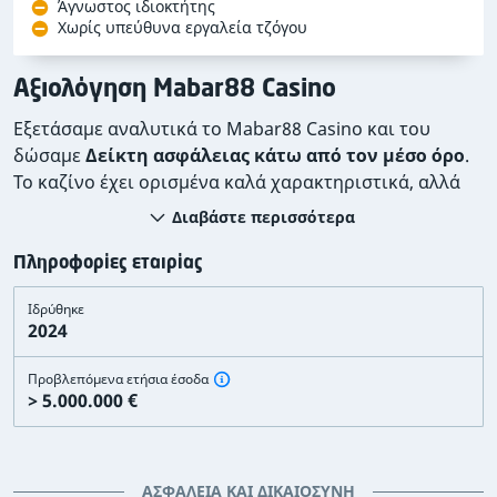
Άγνωστος ιδιοκτήτης
Χωρίς υπεύθυνα εργαλεία τζόγου
Αξιολόγηση Mabar88 Casino
Εξετάσαμε αναλυτικά το Mabar88 Casino και του
δώσαμε
Δείκτη ασφάλειας κάτω από τον μέσο όρο
.
Το καζίνο έχει ορισμένα καλά χαρακτηριστικά, αλλά
έχει επίσης πολλά αρνητικά χαρακτηριστικά εξαιτίας
Διαβάστε περισσότερα
των οποίων είναι καλύτερο να επιλέξετε ένα άλλο
καζίνο. Στην αξιολόγησή μας, λάβαμε υπόψη μας τα
Πληροφορίες εταιρίας
παράπονα των παικτών του καζίνο, τα εκτιμώμενα
Ιδρύθηκε
έσοδα, την άδεια, τη γνησιότητα των παιχνιδιών, την
2024
ποιότητα της εξυπηρέτησης πελατών, το πόσο δίκαιοι
είναι οι όροι και οι προϋποθέσεις, τα όρια ανάληψης
Προβλεπόμενα ετήσια έσοδα
και κέρδους, καθώς και άλλους παράγοντες. Διαβάστε
> 5.000.000 €
την πλήρη αξιολόγησή μας παρακάτω, για να μάθετε
περισσότερα σχετικά με αυτό το καζίνο.
Σύμφωνα με τις έρευνες και τους υπολογισμούς μας,
ΑΣΦΆΛΕΙΑ ΚΑΙ ΔΙΚΑΙΟΣΎΝΗ