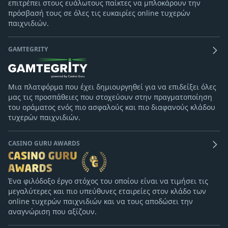
επιτρέπει στους ευάλωτους παίκτες να μπλοκάρουν την
πρόσβασή τους σε όλες τις ευκαιρίες online τυχερών
παιχνιδιών.
GAMTEGRITY
Μια πλατφόρμα που έχει δημιουργηθεί για να επιδείξει όλες
μας τις προσπάθειες που στοχεύουν στην πραγματοποίηση
του οράματος ενός πιο ασφαλούς και πιο διαφανούς κλάδου
τυχερών παιχνιδιών.
CASINO GURU AWARDS
Ένα φιλόδοξο έργο στόχος του οποίου είναι να τιμήσει τις
μεγαλύτερες και πιο υπεύθυνες εταιρείες στον κλάδο των
online τυχερών παιχνιδιών και να τους αποδώσει την
αναγνώριση που αξίζουν.