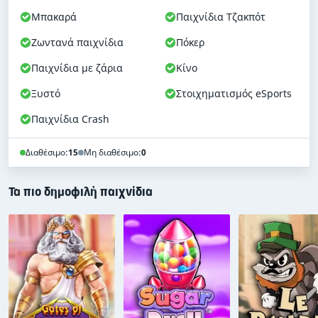
Μπακαρά
Παιχνίδια Τζακπότ
Ζωντανά παιχνίδια
Πόκερ
Παιχνίδια με ζάρια
Κίνο
Ξυστό
Στοιχηματισμός eSports
Παιχνίδια Crash
Διαθέσιμο:
15
Μη διαθέσιμο:
0
Τα πιο δημοφιλή παιχνίδια