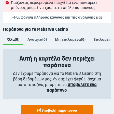
Παίζοντας περιορισμένα παιχνίδια ενώ ποντάρετε
μπόνους μπορεί να χάσετε τα υπόλοιπα μπόνους
Εμφάνιση πλήρους κανόνας και της ανάλυσής μας
Παράπονα για το Mabar88 Casino
Όλα
(0)
Ανοιχτά
(0)
Μη επιλυμένα
(0)
Επιλυμένα
Αυτή η καρτέλα δεν περιέχει
παράπονα
Δεν έχουμε παράπονα για το Mabar88 Casino στη
βάση δεδομένων μας. Αν σας έχει φερθεί άσχημα
αυτό το καζίνο, μπορείτε να
υποβάλετε ένα
παράπονο
.
Υποβολή παράπονου