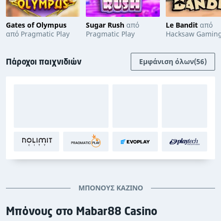
Gates of Olympus
Sugar Rush
από
Le Bandit
από
από Pragmatic Play
Pragmatic Play
Hacksaw Gamin
Πάροχοι παιχνιδιών
Εμφάνιση όλων
(56)
ΜΠΌΝΟΥΣ ΚΑΖΊΝΟ
Μπόνους στο Mabar88 Casino