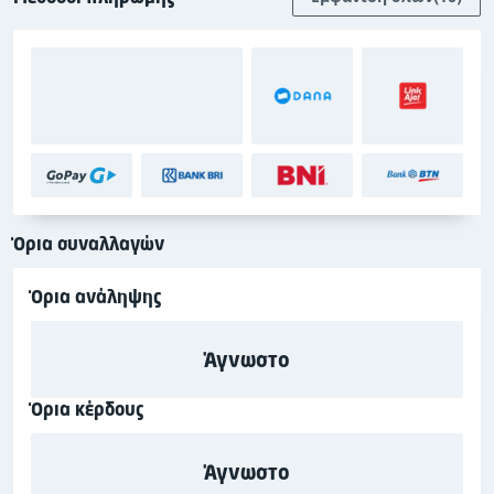
Όρια συναλλαγών
Όρια ανάληψης
Άγνωστο
Όρια κέρδους
Άγνωστο