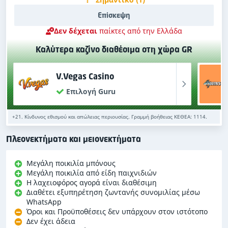
Επίσκεψη
Δεν δέχεται
παίκτες από την Ελλάδα
Καλύτερα καζίνο διαθέσιμα στη χώρα GR
V.Vegas Casino
Επιλογή Guru
+21. Κίνδυνος εθισμού και απώλειας περιουσίας. Γραμμή βοήθειας ΚΕΘΕΑ: 1114.
Πλεονεκτήματα και μειονεκτήματα
Μεγάλη ποικιλία μπόνους
Μεγάλη ποικιλία από είδη παιχνιδιών
Η λαχειοφόρος αγορά είναι διαθέσιμη
Διαθέτει εξυπηρέτηση ζωντανής συνομιλίας μέσω
WhatsApp
Όροι και Προϋποθέσεις δεν υπάρχουν στον ιστότοπο
Δεν έχει άδεια