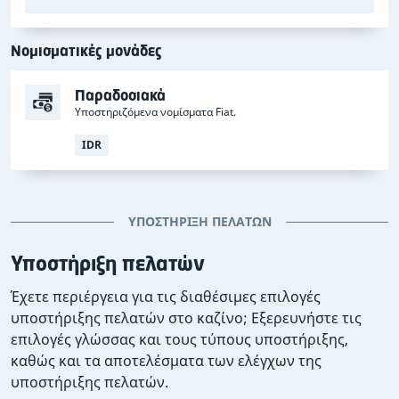
Νομισματικές μονάδες
Παραδοσιακά
Υποστηριζόμενα νομίσματα Fiat.
IDR
ΥΠΟΣΤΉΡΙΞΗ ΠΕΛΑΤΏΝ
Υποστήριξη πελατών
Έχετε περιέργεια για τις διαθέσιμες επιλογές
υποστήριξης πελατών στο καζίνο; Εξερευνήστε τις
επιλογές γλώσσας και τους τύπους υποστήριξης,
καθώς και τα αποτελέσματα των ελέγχων της
υποστήριξης πελατών.