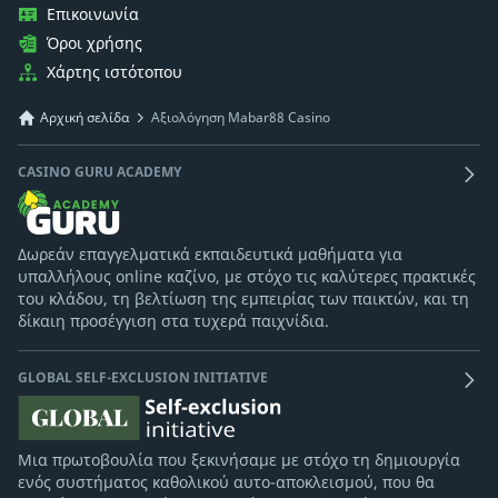
Επικοινωνία
Όροι χρήσης
Χάρτης ιστότοπου
Αρχική σελίδα
Αξιολόγηση Mabar88 Casino
CASINO GURU ACADEMY
Δωρεάν επαγγελματικά εκπαιδευτικά μαθήματα για
υπαλλήλους online καζίνο, με στόχο τις καλύτερες πρακτικές
του κλάδου, τη βελτίωση της εμπειρίας των παικτών, και τη
δίκαιη προσέγγιση στα τυχερά παιχνίδια.
GLOBAL SELF-EXCLUSION INITIATIVE
Μια πρωτοβουλία που ξεκινήσαμε με στόχο τη δημιουργία
ενός συστήματος καθολικού αυτο-αποκλεισμού, που θα