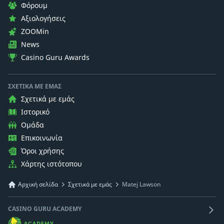
Φόρουμ
Αξιολογήσεις
ZOOMin
News
Casino Guru Awards
ΣΧΕΤΙΚΆ ΜΕ ΕΜΆΣ
Σχετικά με εμάς
Ιστορικό
Ομάδα
Επικοινωνία
Όροι χρήσης
Χάρτης ιστότοπου
Αρχική σελίδα
Σχετικά με εμάς
Matej Lawson
CASINO GURU ACADEMY