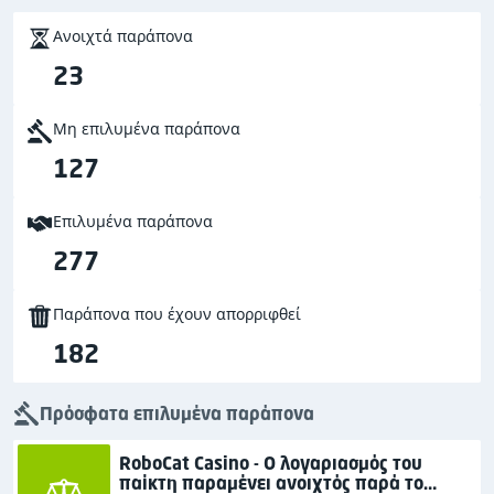
Ανοιχτά παράπονα
aiting
w
ompl_
c
o_
c
i
23
Μη επιλυμένα παράπονα
127
Επιλυμένα παράπονα
277
Παράπονα που έχουν απορριφθεί
182
Πρόσφατα επιλυμένα παράπονα
RoboCat Casino - Ο λογαριασμός του
παίκτη παραμένει ανοιχτός παρά το