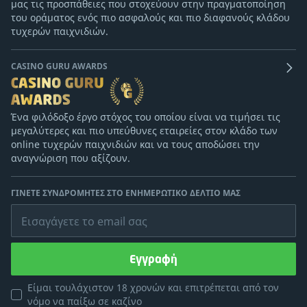
μας τις προσπάθειες που στοχεύουν στην πραγματοποίηση
του οράματος ενός πιο ασφαλούς και πιο διαφανούς κλάδου
τυχερών παιχνιδιών.
CASINO GURU AWARDS
Ένα φιλόδοξο έργο στόχος του οποίου είναι να τιμήσει τις
μεγαλύτερες και πιο υπεύθυνες εταιρείες στον κλάδο των
online τυχερών παιχνιδιών και να τους αποδώσει την
αναγνώριση που αξίζουν.
ΓΊΝΕΤΕ ΣΥΝΔΡΟΜΗΤΈΣ ΣΤΟ ΕΝΗΜΕΡΩΤΙΚΌ ΔΕΛΤΊΟ ΜΑΣ
Εισαγάγετε το email σας
Εγγραφή
Είμαι τουλάχιστον 18 χρονών και επιτρέπεται από τον
νόμο να παίξω σε καζίνο