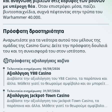
και ανάγνωση βιβλίων στις κορυφές των βουνών
με υπέροχη θέα
. Όταν επιστρέφει μέσα, παίζει
βιντεοπαιχνίδια, συχνά πέφτοντας στην τρύπα του
Warhammer 40.000.
Πρόσφατη δραστηριότητα
Αναρωτιέστε για τα νεότερα αυτού του μέλους της
ομάδας της Casino Guru; Δείτε την πρόσφατη δουλειά
του και τη συνεισφορά του στον ιστότοπο.
Πρόσφατες αξιολογήσεις καζίνο
Τελευταία ενημέρωση:
06/08/2026
Αξιολόγηση Y88 Casino
Διαβάστε την αξιολόγηση του Y88 Casino, τα παράπονα και
άλλα. Μάθετε γιατί το θεωρούμε αμφίβολο και αν μπορείτε
να παίξετε με ασφάλεια.
Τελευταία ενημέρωση:
31/07/2026
Αξιολόγηση Jackpot-Town Casino
Διαβάστε την αξιολόγηση του Jackpot-Town Casino, τα
παράπονα και άλλα. Μάθετε γιατί το θεωρούμε αμφίβολο
και αν μπορείτε να παίξετε με ασφάλεια.