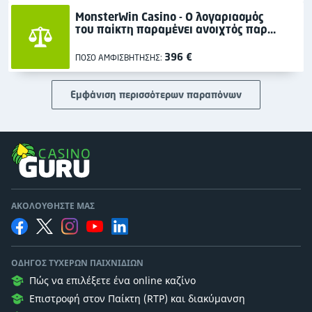
MonsterWin Casino - Ο λογαριασμός
του παίκτη παραμένει ανοιχτός παρά
το αίτημα κλεισίματος.
396 €
ΠΟΣΟ ΑΜΦΙΣΒΗΤΗΣΗΣ:
Εμφάνιση περισσότερων παραπόνων
ΑΚΟΛΟΥΘΉΣΤΕ ΜΑΣ
ΟΔΗΓΌΣ ΤΥΧΕΡΏΝ ΠΑΙΧΝΙΔΙΏΝ
Πώς να επιλέξετε ένα online καζίνο
Επιστροφή στον Παίκτη (RTP) και διακύμανση