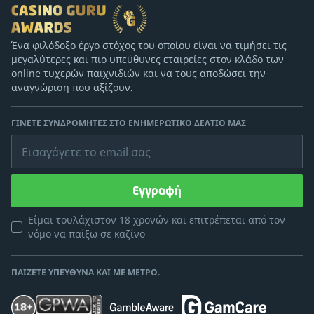
Ένα φιλόδοξο έργο στόχος του οποίου είναι να τιμήσει τις
μεγαλύτερες και πιο υπεύθυνες εταιρείες στον κλάδο των
online τυχερών παιχνιδιών και να τους αποδώσει την
αναγνώριση που αξίζουν.
ΓΊΝΕΤΕ ΣΥΝΔΡΟΜΗΤΈΣ ΣΤΟ ΕΝΗΜΕΡΩΤΙΚΌ ΔΕΛΤΊΟ ΜΑΣ
Εισαγάγετε το email σας
Εγγραφή
Είμαι τουλάχιστον 18 χρονών και επιτρέπεται από τον
νόμο να παίξω σε καζίνο
ΠΑΊΖΕΤΕ ΥΠΕΎΘΥΝΑ ΚΑΙ ΜΕ ΜΈΤΡΟ.