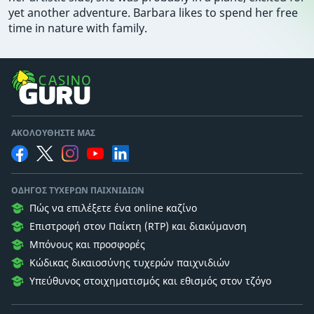
yet another adventure. Barbara likes to spend her free
time in nature with family.
ΑΚΟΛΟΥΘΉΣΤΕ ΜΑΣ
ΟΔΗΓΌΣ ΤΥΧΕΡΏΝ ΠΑΙΧΝΙΔΙΏΝ
Πώς να επιλέξετε ένα online καζίνο
Επιστροφή στον Παίκτη (RTP) και διακύμανση
Μπόνους και προσφορές
Κώδικας δικαιοσύνης τυχερών παιχνιδιών
Υπεύθυνος στοιχηματισμός και εθισμός στον τζόγο