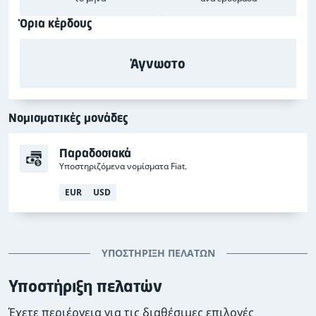
Όρια κέρδους
Άγνωστο
Νομισματικές μονάδες
Παραδοσιακά
Υποστηριζόμενα νομίσματα Fiat.
EUR
USD
ΥΠΟΣΤΉΡΙΞΗ ΠΕΛΑΤΏΝ
Υποστήριξη πελατών
Έχετε περιέργεια για τις διαθέσιμες επιλογές