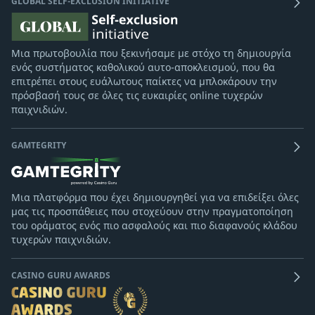
GLOBAL SELF-EXCLUSION INITIATIVE
Μια πρωτοβουλία που ξεκινήσαμε με στόχο τη δημιουργία
ενός συστήματος καθολικού αυτο-αποκλεισμού, που θα
επιτρέπει στους ευάλωτους παίκτες να μπλοκάρουν την
πρόσβασή τους σε όλες τις ευκαιρίες online τυχερών
παιχνιδιών.
GAMTEGRITY
Μια πλατφόρμα που έχει δημιουργηθεί για να επιδείξει όλες
μας τις προσπάθειες που στοχεύουν στην πραγματοποίηση
του οράματος ενός πιο ασφαλούς και πιο διαφανούς κλάδου
τυχερών παιχνιδιών.
CASINO GURU AWARDS