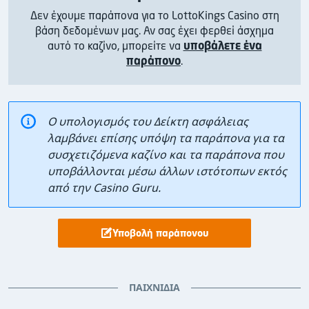
Δεν έχουμε παράπονα για το LottoKings Casino στη
βάση δεδομένων μας. Αν σας έχει φερθεί άσχημα
αυτό το καζίνο, μπορείτε να
υποβάλετε ένα
παράπονο
.
Ο υπολογισμός του Δείκτη ασφάλειας
λαμβάνει επίσης υπόψη τα παράπονα για τα
συσχετιζόμενα καζίνο και τα παράπονα που
υποβάλλονται μέσω άλλων ιστότοπων εκτός
από την Casino Guru.
Υποβολή παράπονου
ΠΑΙΧΝΊΔΙΑ