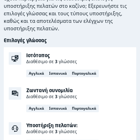
υποστήριξης πελατών στο καζίνο; Εξερευνήστε τις
επιλογές γλώσσας και τους τύπους υποστήριξης,
καθώς και τα αποτελέσματα των ελέγχων της
υποστήριξης πελατών.
Επιλογές γλώσσας
Ιστότοπος
Διαθέσιμο σε
3
γλώσσες
Αγγλικά
Ισπανικά
Πορτογαλικά
Ζωντανή συνομιλία
Διαθέσιμο σε
3
γλώσσες
Αγγλικά
Ισπανικά
Πορτογαλικά
Υποστήριξη πελατών:
Διαθέσιμο σε
3
γλώσσες