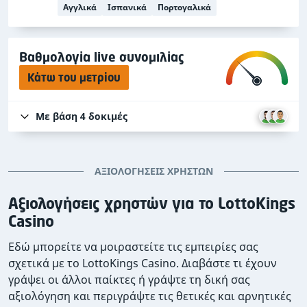
Αγγλικά
Ισπανικά
Πορτογαλικά
Βαθμολογία live συνομιλίας
Κάτω του μετρίου
Με βάση
4
δοκιμές
ΑΞΙΟΛΟΓΉΣΕΙΣ ΧΡΗΣΤΏΝ
Αξιολογήσεις χρηστών για το LottoKings
Casino
Εδώ μπορείτε να μοιραστείτε τις εμπειρίες σας
σχετικά με το LottoKings Casino. Διαβάστε τι έχουν
γράψει οι άλλοι παίκτες ή γράψτε τη δική σας
αξιολόγηση και περιγράψτε τις θετικές και αρνητικές