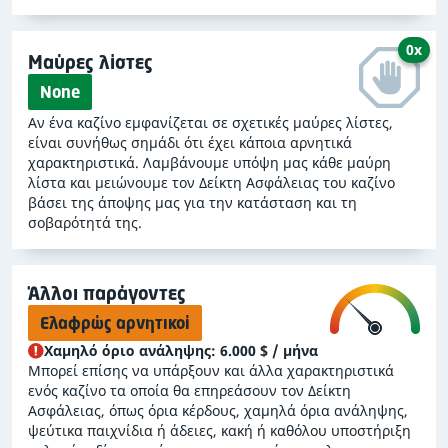
0x
Μαύρες λίστες
None
Αν ένα καζίνο εμφανίζεται σε σχετικές μαύρες λίστες,
είναι συνήθως σημάδι ότι έχει κάποια αρνητικά
χαρακτηριστικά. Λαμβάνουμε υπόψη μας κάθε μαύρη
λίστα και μειώνουμε τον Δείκτη Ασφάλειας του καζίνο
βάσει της άποψης μας για την κατάσταση και τη
σοβαρότητά της.
Άλλοι παράγοντες
Ελαφρώς αρνητικοί
Χαμηλό όριο ανάληψης: 6.000 $ / μήνα
Μπορεί επίσης να υπάρξουν και άλλα χαρακτηριστικά
ενός καζίνο τα οποία θα επηρεάσουν τον Δείκτη
Ασφάλειας, όπως όρια κέρδους, χαμηλά όρια ανάληψης,
ψεύτικα παιχνίδια ή άδειες, κακή ή καθόλου υποστήριξη