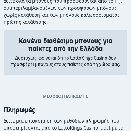
Δείτε όλα τα μπόνους που προσφέρονται από το {1},
συμπεριλαμβανομένων των προσφορών μπόνους
χωρίς κατάθεση και των μπόνους καλωσορίσματος
πρώτης κατάθεσης.
Κανένα διαθέσιμο μπόνους για
παίκτες από την Ελλάδα
Δυστυχώς, φαίνεται ότι το LottoKings Casino δεν
προσφέρει μπόνους στους παίκτες από τη χώρα σας.
ΜΈΘΟΔΟΙ ΠΛΗΡΩΜΉΣ
Πληρωμές
Δείτε μια επισκόπηση των μεθόδων πληρωμής που
υποστηρίζονται από το LottoKings Casino, μαζί με τα