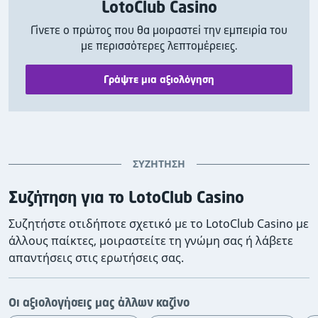
LotoClub Casino
Γίνετε ο πρώτος που θα μοιραστεί την εμπειρία του
με περισσότερες λεπτομέρειες.
Γράψτε μια αξιολόγηση
ΣΥΖΉΤΗΣΗ
Συζήτηση για το LotoClub Casino
Συζητήστε οτιδήποτε σχετικό με το LotoClub Casino με
άλλους παίκτες, μοιραστείτε τη γνώμη σας ή λάβετε
απαντήσεις στις ερωτήσεις σας.
Οι αξιολογήσεις μας άλλων καζίνο