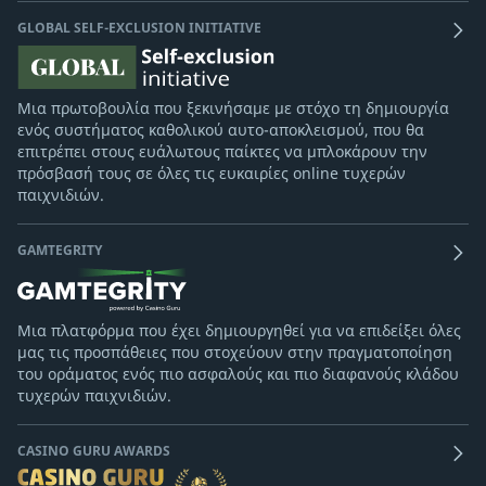
GLOBAL SELF-EXCLUSION INITIATIVE
Μια πρωτοβουλία που ξεκινήσαμε με στόχο τη δημιουργία
ενός συστήματος καθολικού αυτο-αποκλεισμού, που θα
επιτρέπει στους ευάλωτους παίκτες να μπλοκάρουν την
πρόσβασή τους σε όλες τις ευκαιρίες online τυχερών
παιχνιδιών.
GAMTEGRITY
Μια πλατφόρμα που έχει δημιουργηθεί για να επιδείξει όλες
μας τις προσπάθειες που στοχεύουν στην πραγματοποίηση
του οράματος ενός πιο ασφαλούς και πιο διαφανούς κλάδου
τυχερών παιχνιδιών.
CASINO GURU AWARDS