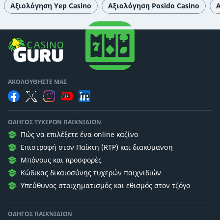
Αξιολόγηση Yep Casino
Αξιολόγηση Posido Casino
Casino Guru
ΑΚΟΛΟΥΘΉΣΤΕ ΜΑΣ
Θέλουμε να κατανοείτε τα τυχερά παιχνίδια.
ΟΔΗΓΌΣ ΤΥΧΕΡΏΝ ΠΑΙΧΝΙΔΙΏΝ
Πώς να επιλέξετε ένα online καζίνο
Επιστροφή στον Παίκτη (RTP) και διακύμανση
Μπόνους και προσφορές
Κώδικας δικαιοσύνης τυχερών παιχνιδιών
Υπεύθυνος στοιχηματισμός και εθισμός στον τζόγο
ΟΔΗΓΌΣ ΠΑΙΧΝΙΔΙΏΝ