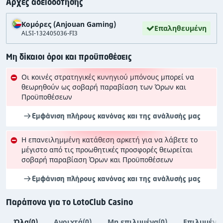
Αρχές αδειοδότησης
Κομόρες (Anjouan Gaming)
Επαληθευμένη
ALSI-132405036-FI3
Μη δίκαιοι όροι και προϋποθέσεις
Οι κοινές στρατηγικές κυνηγιού μπόνους μπορεί να
θεωρηθούν ως σοβαρή παραβίαση των Όρων και
Προϋποθέσεων
Εμφάνιση πλήρους κανόνας και της ανάλυσής μας
Η επανειλημμένη κατάθεση αρκετή για να λάβετε το
μέγιστο από τις προωθητικές προσφορές θεωρείται
σοβαρή παραβίαση Όρων και Προϋποθέσεων
Εμφάνιση πλήρους κανόνας και της ανάλυσής μας
Παράπονα για το LotoClub Casino
Όλα
(0)
Ανοιχτά
(0)
Μη επιλυμένα
(0)
Επιλυμένα