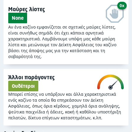
0x
Μαύρες λίστες
None
Αν ένα καζίνο εμφανίζεται σε σχετικές μαύρες λίστες,
είναι συνήθως σημάδι ότι έχει κάποια αρνητικά
χαρακτηριστικά. Λαμβάνουμε υπόψη μας κάθε μαύρη
λίστα και μειώνουμε τον Δείκτη Ασφάλειας του καζίνο
βάσει της άποψης μας για την κατάσταση και τη
σοβαρότητά της.
Άλλοι παράγοντες
Ουδέτεροι
Μπορεί επίσης να υπάρξουν και άλλα χαρακτηριστικά
ενός καζίνο τα οποία θα επηρεάσουν τον Δείκτη
Ασφάλειας, όπως όρια κέρδους, χαμηλά όρια ανάληψης,
ψεύτικα παιχνίδια ή άδειες, κακή ή καθόλου υποστήριξη
πελατών, δίκτυο επίγειων καταστημάτων, κ.λπ.