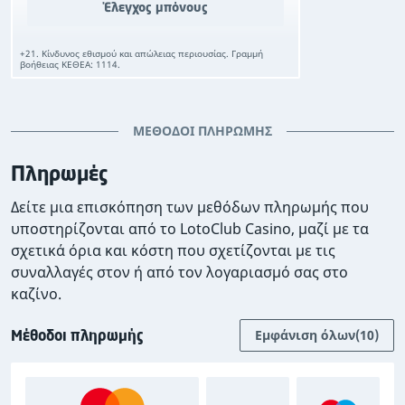
Έλεγχος μπόνους
+21. Κίνδυνος εθισμού και απώλειας περιουσίας. Γραμμή
βοήθειας ΚΕΘΕΑ: 1114.
ΜΈΘΟΔΟΙ ΠΛΗΡΩΜΉΣ
Πληρωμές
Δείτε μια επισκόπηση των μεθόδων πληρωμής που
υποστηρίζονται από το LotoClub Casino, μαζί με τα
σχετικά όρια και κόστη που σχετίζονται με τις
συναλλαγές στον ή από τον λογαριασμό σας στο
καζίνο.
Μέθοδοι πληρωμής
Εμφάνιση όλων
(10)