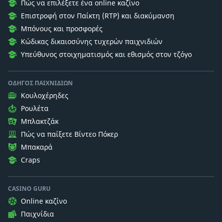
Πώς να επιλέξετε ένα online καζίνο
Επιστροφή στον Παίκτη (RTP) και διακύμανση
Μπόνους και προσφορές
Κώδικας δικαιοσύνης τυχερών παιχνιδιών
Υπεύθυνος στοιχηματισμός και εθισμός στον τζόγο
ΟΔΗΓΌΣ ΠΑΙΧΝΙΔΙΏΝ
Κουλοχέρηδες
Ρουλέτα
Μπλακτζάκ
Πώς να παίξετε Βίντεο Πόκερ
Μπακαρά
Craps
CASINO GURU
Online καζίνο
Παιχνίδια