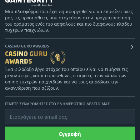
Μια πλατφόρμα που έχει δημιουργηθεί για να επιδείξει όλες
μας τις προσπάθειες που στοχεύουν στην πραγματοποίηση
του οράματος ενός πιο ασφαλούς και πιο διαφανούς κλάδου
τυχερών παιχνιδιών.
CASINO GURU AWARDS
Ένα φιλόδοξο έργο στόχος του οποίου είναι να τιμήσει τις
μεγαλύτερες και πιο υπεύθυνες εταιρείες στον κλάδο των
online τυχερών παιχνιδιών και να τους αποδώσει την
αναγνώριση που αξίζουν.
ΓΊΝΕΤΕ ΣΥΝΔΡΟΜΗΤΈΣ ΣΤΟ ΕΝΗΜΕΡΩΤΙΚΌ ΔΕΛΤΊΟ ΜΑΣ
Εισαγάγετε το email σας
Εγγραφή