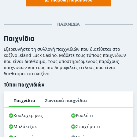
ΠΑΙΧΝΊΔΙΑ
Παιχνίδια
Εξερευνήστε τη συλλογή παιχνιδιών που διατίθεται στο
καζίνο Island Luck Casino. Μάθετε τους τύπους παιχνιδιών
που είναι διαθέσιμα, τους υποστηριζόμενους παρόχους
παιχνιδιών και τους πιο δημοφιλείς τίτλους που είναι
διαθέσιμοι στο καζίνο.
Τύποι παιχνιδιών
Παιχνίδια
Ζωντανά παιχνίδια
Κουλοχέρηδες
Ρουλέτα
Μπλάκτζακ
Στοιχήματα