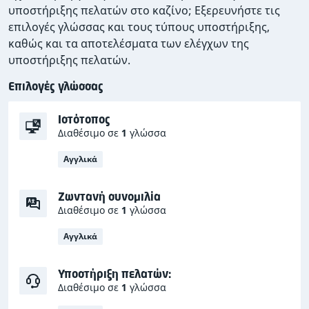
υποστήριξης πελατών στο καζίνο; Εξερευνήστε τις
επιλογές γλώσσας και τους τύπους υποστήριξης,
καθώς και τα αποτελέσματα των ελέγχων της
υποστήριξης πελατών.
Επιλογές γλώσσας
Ιστότοπος
Διαθέσιμο σε
1
γλώσσα
Αγγλικά
Ζωντανή συνομιλία
Διαθέσιμο σε
1
γλώσσα
Αγγλικά
Υποστήριξη πελατών:
Διαθέσιμο σε
1
γλώσσα