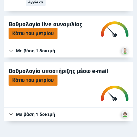
Αγγλικά
Βαθμολογία live συνομιλίας
Κάτω του μετρίου
Με βάση
1
δοκιμή
Βαθμολογία υποστήριξης μέσω e-mail
Κάτω του μετρίου
Με βάση
1
δοκιμή