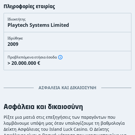
τη γνησιότητα των παιχνιδιών, την ποιότητα της
Πληροφορίες εταιρίας
εξυπηρέτησης πελατών, το πόσο δίκαιοι είναι οι όροι
Ιδιοκτήτης
και οι προϋποθέσεις, τα όρια ανάληψης και κέρδους,
Playtech Systems Limited
καθώς και άλλους παράγοντες. Διαβάστε την πλήρη
αξιολόγησή μας παρακάτω, για να μάθετε
Ιδρύθηκε
περισσότερα σχετικά με αυτό το καζίνο.
2009
Σύμφωνα με τις έρευνες και τους υπολογισμούς μας,
Προβλεπόμενα ετήσια έσοδα
το Island Luck Casino είναι ένα
από τα μεγαλύτερα
> 20.000.000 €
online καζίνο
με πολύ μεγάλα έσοδα και πολύ μεγάλο
αριθμό παικτών. Τα έσοδα ενός καζίνο είναι ένας
σημαντικός παράγοντας, καθώς τα μεγαλύτερα καζίνο
ΑΣΦΆΛΕΙΑ ΚΑΙ ΔΙΚΑΙΟΣΎΝΗ
δεν έχουν συνήθως πρόβλημα να πληρώνουν τα
μεγάλα κέρδη, ενώ τα μικρότερα καζίνο ενδεχομένως
να μην μπορούν να σας πληρώσουν αν καταφέρετε να
Ασφάλεια και δικαιοσύνη
κερδίσετε ένα μεγάλο ποσό.
Ρίξτε μια ματιά στις επεξηγήσεις των παραγόντων που
λαμβάνουμε υπόψη μας όταν υπολογίζουμε τη βαθμολογία
Δείκτη Ασφάλειας του Island Luck Casino. Ο Δείκτης
Το Island Luck Casino συνδέεται με επίγεια