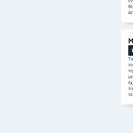
εν
Το Gr
θε
κατα
Δε
χρημ
των 
καζί
Μ
Όπως
αυτό
Τα
συμβ
το
τη
με
έχ
το
τε