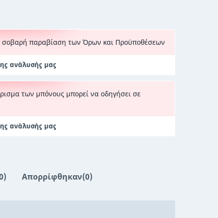
ως σοβαρή παραβίαση των Όρων και Προϋποθέσεων
της ανάλυσής μας
ρισμα των μπόνους μπορεί να οδηγήσει σε
της ανάλυσής μας
0)
Απορρίφθηκαν
(0)