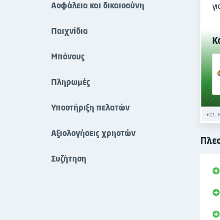
Ασφάλεια και δικαιοσύνη
γι
Παιχνίδια
Κ
Μπόνους
Πληρωμές
Υποστήριξη πελατών
+21. 
Αξιολογήσεις χρηστών
Πλεο
Συζήτηση