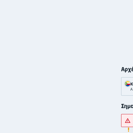
Αρχέ
Κ
A
Σημα