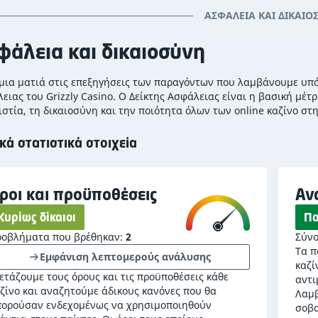
ΑΣΦΆΛΕΙΑ ΚΑΙ ΔΙΚΑΙΟ
ωνα με τις έρευνες και τους υπολογισμούς μας, το Grizzly
φάλεια και δικαιοσύνη
 αφορά τα συνολικά έσοδα. Τα έσοδα ενός καζίνο είναι έ
λύτερα καζίνο δεν έχουν συνήθως πρόβλημα να πληρώνουν
 μια ματιά στις επεξηγήσεις των παραγόντων που λαμβάνουμε υπ
χομένως να μην μπορούν να σας πληρώσουν αν καταφέρετε
ειας του Grizzly Casino. Ο Δείκτης Ασφάλειας είναι η βασική μέ
ιστία, τη δικαιοσύνη και την ποιότητα όλων των online καζίνο σ
βρήκαμε
κανένα σχετικό παράπονο
για αυτό το καζίνο.
κά στατιστικά στοιχεία
Προειδοποίηση:
Το Grizzly Casino έχει συγκεκριμένες εν
ροι και προϋποθέσεις
Αν
τα Μπόνους που θεωρούμε ότι είναι
άδικοι για τους παί
και προϋποθέσεις μπορεί να σας δημιουργήσουν κάποιο 
Κυρίως δίκαιοι
Πο
επωφεληθείτε από τα μπόνους ή τις προσφορές του καζίνο
ροβλήματα που βρέθηκαν:
2
Σύν
να βρείτε ένα άλλο καζίνο με δίκαιους κανόνες ή να δείξ
Τα π
Εμφάνιση λεπτομερούς ανάλυσης
καζί
όρους και προϋποθέσεις αυτού του καζίνο, αν αποφασίσετ
ετάζουμε τους όρους και τις προϋποθέσεις κάθε
αντι
ζίνο και αναζητούμε άδικους κανόνες που θα
Λαμβ
ορούσαν ενδεχομένως να χρησιμοποιηθούν
σοβα