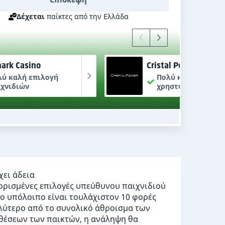
Δέχεται
παίκτες από την Ελλάδα
ark Casino
Cristal Poker Casino
λύ καλή επιλογή
Πολύ καλή βαθμολ
ιχνιδιών
χρηστών
χει άδεια
ορισμένες επιλογές υπεύθυνου παιχνιδιού
το υπόλοιπο είναι τουλάχιστον 10 φορές
λύτερο από το συνολικό άθροισμα των
θέσεων των παικτών, η ανάληψη θα