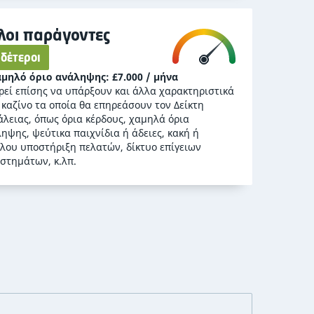
λοι παράγοντες
δέτεροι
μηλό όριο ανάληψης: £7.000 / μήνα
εί επίσης να υπάρξουν και άλλα χαρακτηριστικά
 καζίνο τα οποία θα επηρεάσουν τον Δείκτη
λειας, όπως όρια κέρδους, χαμηλά όρια
ηψης, ψεύτικα παιχνίδια ή άδειες, κακή ή
λου υποστήριξη πελατών, δίκτυο επίγειων
στημάτων, κ.λπ.