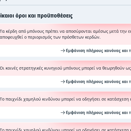
ίκαιοι όροι και προϋποθέσεις
Τα κέρδη από μπόνους πρέπει να αποσύρονται αμέσως μετά την ε
αποφευχθεί ο περιορισμός των πρόσθετων κερδών.
Εμφάνιση πλήρους κανόνας και 
Οι κοινές στρατηγικές κυνηγιού μπόνους μπορεί να θεωρηθούν 
Εμφάνιση πλήρους κανόνας και 
Το παιχνίδι χαμηλού κινδύνου μπορεί να οδηγήσει σε κατάσχεση
Εμφάνιση πλήρους κανόνας και 
Το παιχνίδι χαμηλού κινδύνου μπορεί να οδηγήσει σε κατάσχεση