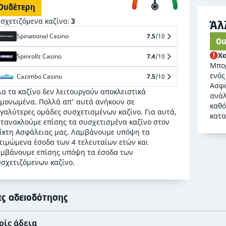
Ουδέτερη
σχετιζόμενα καζίνο:
3
Άλ
Spinational Casino
7.5
/10
Ου
Χα
Spinrollz Casino
7.4
/10
Μπορ
ενός
Cazimbo Casino
7.5
/10
Ασφά
α τα καζίνο δεν λειτουργούν αποκλειστικά
ανάλ
μονωμένα. Πολλά απ' αυτά ανήκουν σε
καθό
γαλύτερες ομάδες συσχετισμένων καζίνο. Για αυτά,
κατα
τανακλούμε επίσης τα συσχετισμένα καζίνο στον
ίκτη Ασφάλειας μας. Λαμβάνουμε υπόψη τα
τιμώμενα έσοδα των 4 τελευταίων ετών και
μβάνουμε επίσης υπόψη τα έσοδα των
σχετιζόμενων καζίνο.
ς αδειοδότησης
ρίς άδεια