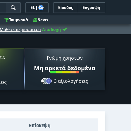
EL
|
Είσοδος
Εγγραφή
Τουρνουά
News
Μάθετε περισσότερα
Αποδοχή
ας
Γνώμη χρηστών
Μη αρκετά δεδομένα
3 αξιολογήσεις
ιος
Επίσκεψη