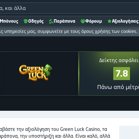
Μπόνους
Οδηγός
Παράπονα
Φόρουμ
Αξιολογήσεις
ις υπηρεσίες μας, συμφωνείτε με τους όρους χρήσης των cookies.
Δείκτης ασφάλει
7.8
Πάνω από μέτρ
αβάστε την αξιολόγηση του Green Luck Casino, τα
ράπονα, την υποστήριξη και άλλα. Είναι καλό, αλλά