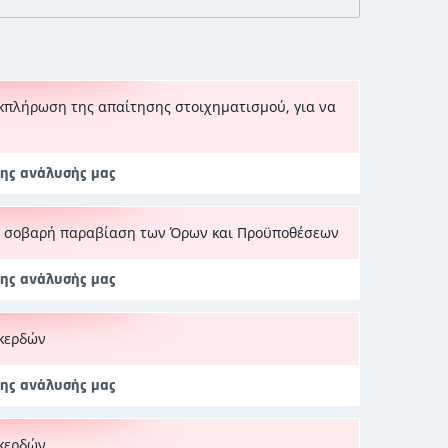
κπλήρωση της απαίτησης στοιχηματισμού, για να
της ανάλυσής μας
ως σοβαρή παραβίαση των Όρων και Προϋποθέσεων
της ανάλυσής μας
 κερδών
της ανάλυσής μας
 κερδών