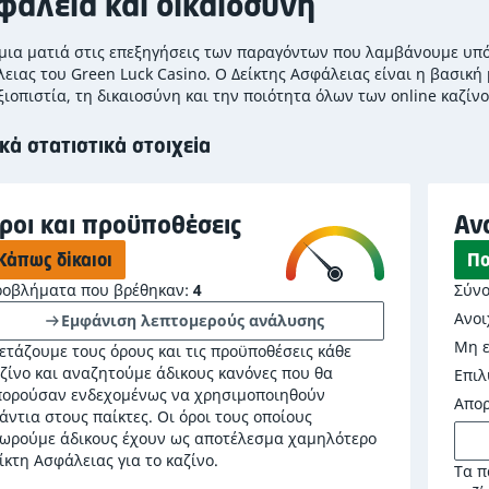
φάλεια και δικαιοσύνη
 μια ματιά στις επεξηγήσεις των παραγόντων που λαμβάνουμε υπ
ειας του Green Luck Casino. Ο Δείκτης Ασφάλειας είναι η βασικ
Προειδοποίηση:
Το Green Luck Casino έχει συγκεκριμένε
ξιοπιστία, τη δικαιοσύνη και την ποιότητα όλων των online καζί
για τα Μπόνους που θεωρούμε ότι είναι
άδικοι για τους 
όροι και προϋποθέσεις μπορεί να σας δημιουργήσουν κά
κά στατιστικά στοιχεία
επωφεληθείτε από τα μπόνους ή τις προσφορές του καζίνο
να βρείτε ένα άλλο καζίνο με δίκαιους κανόνες ή να δείξ
όρους και προϋποθέσεις αυτού του καζίνο, αν αποφασίσετ
ροι και προϋποθέσεις
Αν
Κάπως δίκαιοι
Πο
ροβλήματα που βρέθηκαν:
4
Σύν
reen Luck Casino έχει Δείκτη ασφάλειας πάνω από τον μέσ
Ανοι
Εμφάνιση λεπτομερούς ανάλυσης
εύουμε ότι έχει πολλά καλά χαρακτηριστικά, αλλά υπάρχε
Μη 
ετάζουμε τους όρους και τις προϋποθέσεις κάθε
τερη βαθμολογία. Παρ’ όλα αυτά, μπορείτε να περιμένετε 
ζίνο και αναζητούμε άδικους κανόνες που θα
Επιλ
το καζίνο.
ορούσαν ενδεχομένως να χρησιμοποιηθούν
Απο
άντια στους παίκτες. Οι όροι τους οποίους
ωρούμε άδικους έχουν ως αποτέλεσμα χαμηλότερο
ίκτη Ασφάλειας για το καζίνο.
Τα π