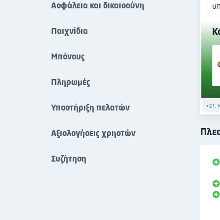
Ασφάλεια και δικαιοσύνη
υπ
Παιχνίδια
Κ
Μπόνους
Πληρωμές
Υποστήριξη πελατών
+21. 
Πλεο
Αξιολογήσεις χρηστών
Συζήτηση